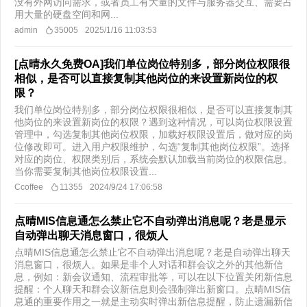
没有外网访问需求，或者员工有大量的文件与服务器交互、需要占
用大量的硬盘空间和网...
admin
35005
2025/1/16 11:03:53
[点晴永久免费OA]我们单位岗位特别多，部分岗位权限很
相似，是否可以直接复制其他岗位的来设置新岗位的权
限？
我们单位岗位特别多，部分岗位权限很相似，是否可以直接复制其
他岗位的来设置新岗位的权限？遇到这种情况，可以岗位权限设置
管理中，勾选复制其他岗位权限，加载好权限设置后，做对应的岗
位修改即可。进入用户权限维护，勾选“复制其他岗位权限”。选择
对应的岗位、权限类别后，系统会默认加载当前岗位的权限信息。
当你需要复制其他岗位权限设置...
Ccoffee
11355
2024/9/24 17:06:58
点晴MIS信息通怎么禁止它不自动弹出消息呢？老是显示
自动弹出聊天消息窗口，很烦人
点晴MIS信息通怎么禁止它不自动弹出消息呢？老是自动弹出聊天
消息窗口，很烦人。如果是非个人对话和群会议之外的其他新信
息，例如：新会议通知、流程审批等，可以在以下位置关闭新信息
提醒：个人聊天和群会议新信息则会强制弹出新窗口。点晴MIS信
息通的重要作用之一就是主动实时弹出新信息提醒，防止遗漏新信