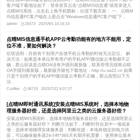
客户端下载地址如下：登录首页点击“点晴MIS信息通”或登录进入
点晴MIS系统，点击右上角手机图标：出现下载页面： 一、点晴M
IS信息通PC客户端在上面点击“Windows信息通PC客户端”下...
admin
29373
2025/9/1 10:16:10
点晴MIS信息通手机APP云考勤功能有的地方不能用，定
位不准，要如何解决？
症状说明：目前有个别用户反馈手机云考勤的时候无法定位。 解
决方法：如果是本单位所有用户的手机APP/微信版云考勤都不正
确，那么应该是点晴OA没有升级到最新版，联系管理员现将点晴
OA升级到最新版，最新版升级包下载地址：http://u.oa22.cn 如果
只是个别用户的手机APP/微信版云考勤不正确，那么按照以下方
法...
Ccoffee
36733
2025/7/22 9:07:27
[点晴IM即时通讯系统]安装点晴MIS系统时，选择本地物
理服务器好些，还是选择阿里云之类的云服务器好些？
安装点晴MIS系统时，选择本地物理服务器好些，还是选择阿里云
之类的云服务器好些？ 判断方法如下，判断时符合其中一项或多
项：选择本地物理实体服务器：判断依据：本地有稳定的电力供
应，可以确保服务器24小时*365天长期开机需要； 使用单位基本