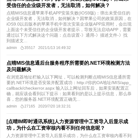
受信任的企业级开发者，无法取消，如何解决？
点晴MIS信息通苹果手机APP安装失败(IOS9版)：弹出未受信任的
企业级开发者，无法取消，如何解决？因苹果公司的政策原因，在
iOS9.0以后版本的苹果手机中首次安装企业版APP应用时，会出现
上面这个未受信任的企业级开发者提示，导致无法启动APP，需要
通过以下方式解决这个问题：点击设置-》通用-》描述文件-》找
到描述文...
admin
35517
2021/1/13 16:49:32
点晴MIS信息通后台服务程序所需要的.NET环境检测方法
及问题解决
在浏览器地址栏输入以下网址，可以检测判断点晴MIS信息通所需
要的.NET环境是否安装并配置成功：http://你的OA地址/MIS/app_
callback/checkerror.aspx 输入以上网址回车后，如果安装配置正
确，就应该会看到以下提示：如果看到的是以上提示信息，那么恭
喜，您的服务器.NET环境配置正确无...
admin
27165
2020/7/20 18:32:31
[点晴IM即时通讯系统]人力资源管理中工资导入后显示成
功，为什么在工资审核内看不到任何信息呢？
人力资源管理中工资导入后显示成功，为什么在工资审核内看不到