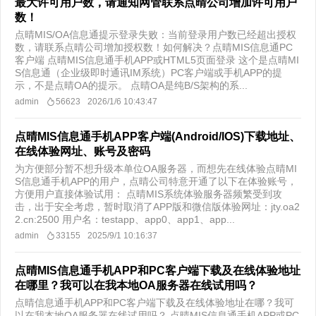
最大许可用户数，请通知网管联系点晴公司增加许可用户
数！
点晴MIS/OA信息通提示登录失败：当前登录用户数已经超出授权
数，请联系点晴公司增加授权数！如何解决？​点晴MIS信息通PC
客户端 点晴MIS信息通手机APP或HTML5页面登录 这个是点晴MI
S信息通（企业级即时通讯IM系统）PC客户端或手机APP的提
示，不是点晴OA的提示。 点晴OA是纯B/S架构的系...
admin
56623
2026/1/6 10:43:47
点晴MIS信息通手机APP客户端(Android/IOS)下载地址、
在线体验网址、账号及密码
为方便部分暂不想升级本单位OA服务器，而想先在线体验点晴MI
S信息通手机APP的用户，点晴公司特意开通了以下在体验账号，
方便用户直接体验试用： 点晴MIS系统体验服务器频繁受到攻
击，出于安全考虑，暂时取消了APP版和微信版体验网址：jty.oa2
2.cn:2500 用户名：testapp、app0、app1、app...
admin
33155
2025/9/1 10:16:37
点晴MIS信息通手机APP和PC客户端下载及在线体验地址
在哪里？我可以在我本地OA服务器在线试用吗？
点晴信息通手机APP和PC客户端下载及在线体验地址在哪？我可
以在我本地OA服务器在线试用吗？ 点晴MIS信息通手机APP或PC