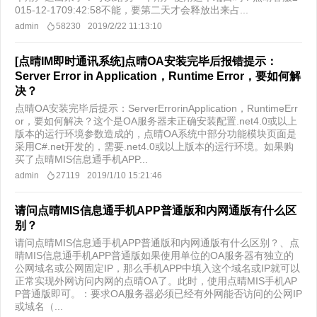
015-12-1709:42:58不能，要第二天才会释放出来占...
admin
58230
2019/2/22 11:13:10
[点晴IM即时通讯系统]点晴OA安装完毕后报错提示：
Server Error in Application，Runtime Error，要如何解
决？
点晴OA安装完毕后提示：ServerErrorinApplication，RuntimeErr
or，要如何解决？这个是OA服务器未正确安装配置.net4.0或以上
版本的运行环境参数造成的，点晴OA系统中部分功能模块页面是
采用C#.net开发的，需要.net4.0或以上版本的运行环境。如果购
买了点晴MIS信息通手机APP...
admin
27119
2019/1/10 15:21:46
请问点晴MIS信息通手机APP普通版和内网通版有什么区
别？
请问点晴MIS信息通手机APP普通版和内网通版有什么区别？、点
晴MIS信息通手机APP普通版如果使用单位的OA服务器有独立的
公网域名或公网固定IP，那么手机APP中填入这个域名或IP就可以
正常实现外网访问内网的点晴OA了。此时，使用点晴MIS手机AP
P普通版即可。：要求OA服务器必须已经有外网能否访问的公网IP
或域名（...