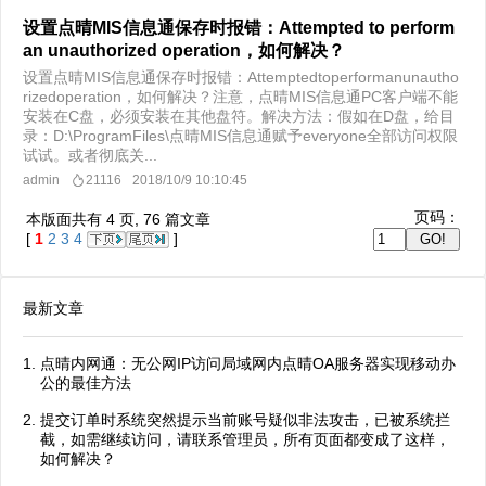
设置点晴MIS信息通保存时报错：Attempted to perform
an unauthorized operation，如何解决？
设置点晴MIS信息通保存时报错：Attemptedtoperformanunautho
rizedoperation，如何解决？注意，点晴MIS信息通PC客户端不能
安装在C盘，必须安装在其他盘符。解决方法：假如在D盘，给目
录：D:\ProgramFiles\点晴MIS信息通赋予everyone全部访问权限
试试。或者彻底关...
admin
21116
2018/10/9 10:10:45
页码：
本版面共有
4
页,
76
篇文章
[
1
2
3
4
]
最新文章
点晴内网通：无公网IP访问局域网内点晴OA服务器实现移动办
公的最佳方法
提交订单时系统突然提示当前账号疑似非法攻击，已被系统拦
截，如需继续访问，请联系管理员，所有页面都变成了这样，
如何解决？