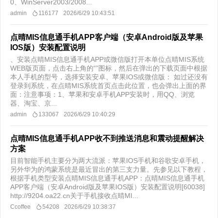
0、WinServer2003/2008...
admin
116177
2026/6/29 10:43:51
点晴MIS信息通手机APP客户端（安卓Android版及苹果
IOS版）安装配置说明
、安装点晴MIS信息通手机APP或微信版打开本单位点晴MIS系统
WEB版页面，点击右上角的“”图标，然后在弹出的下载页面中根据
本人手机的型号，选择安装安卓、苹果IOS或微信版： 如过还没有
登录到系统，在点晴MIS系统首页点击此位置，也会弹出上面的界
面：注意事项：1、苹果和安卓手机APP安装时，用QQ、浏览
器、淘宝、京...
admin
133067
2026/6/29 10:40:29
点晴MIS信息通手机APP收不到推送消息和震动提醒解决
方案
目前智能手机主要分为两大流派：苹果IOS手机和谷歌安卓手机，
另外华为的鸿蒙系统是最近冒出的第三支力量。先参见以下教程，
根据手机类型安装点晴MIS信息通手机APP：点晴MIS信息通手机
APP客户端（安卓Android版及苹果IOS版）安装配置说明[60038]
http://9204.oa22.cn关于手机接收点晴MI...
Ccoffee
54208
2026/6/29 10:38:37