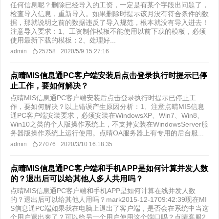
任何信息呢？删除已经导入的工资，一定是有某个字段出问题了，
检查导入信息，重新导入。如果删除时提示该月没有符合条件的数
据，那就说明之前的数据违反了导入规范，根本就没有导入进去！
注意导入要求：1、工资制作模板不能使用以前下载的模板，必须
使用最新下载的模板；2、处理好...
admin
25758
2020/5/9 15:27:16
点晴MIS信息通PC客户端安装后点击登录执行时提示已停
止工作，要如何解决？
点晴MIS信息通PC客户端安装后点击登录执行时提示已停止工
作，要如何解决？以上错误产生原因分析：1、注意点晴MIS信息
通PC客户端安装要求，必须安装在WindowsXP、Win7、Win8、
Win10之类的个人版操作系统上，不支持安装在WindowsServer服
务器版操作系统上运行使用。点晴OA服务器上有专用的后台服...
admin
27076
2020/3/10 16:18:35
点晴MIS信息通PC客户端和手机APP是如何计算并发人数
的？退出后可以给其他人多人共用吗？
点晴MIS信息通PC客户端和手机APP是如何计算在线并发人数
的？退出后可以给其他人用吗？mark2015-12-1709:42:39现在MI
S信息通PC端如果我在电脑上退出了客户端，是否会在系统中当这
个用户退出来了？可以给另一个用户使用这个端口吗？点晴客服2