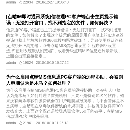
admin
22934
2018/12/27 18:06:40
[点晴IM即时通讯系统]信息通PC客户端点击主页提示错
误：无法打开窗口，找不到指定的文件，如何解决？
信息通PC客户端点击主页提示错误：无法打开窗口，找不到指定
的文件，如何解决？出现这个提示的原因是用户电脑上的IE浏览器
被该电脑上的垃圾软件360或搜狗恶意破坏了，导致使用默认路径
无法打开IE浏览器，点击点晴MIS信息通设置-》程序网络设置，
选择“使用系统默认浏览器”，或者升级点晴MIS信息通到最新版，
上面会出现直接指定...
admin
19824
2018/10/10 16:27:12
为什么启用点晴MIS信息通PC客户端的远程协助，会被别
人电脑认为是木马？如何处理？
为什么启用点晴MIS信息通PC客户端的远程协助，会被别人电脑
认为是木马？如何处理？首先说明：只要不是特别知名的软件，如
果没有向杀毒软件缴费就会在用户电脑里报病毒，而不会管你是不
是病毒，这是现在杀毒软件捞钱的常规手段，并被流氓软件商360
发扬光大。上面这个应该是垃圾杀毒软件360干的破事，点晴MIS
信息通PC客户端是采用...
admin
21961
2018/10/10 11:25:18