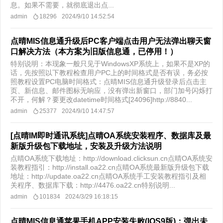
息。如果不需要，就彻底退出点...
admin
18296
2024/9/10 14:52:54
点晴MIS信息通升级后PC客户端点击用户无法弹出聊天窗
口解决方法（本方案为旧版信息通，已停用！）
特别说明：本现象一般只见于WindowsXP系统上，如果不是XP的
话，先按照以下教程检查用户PC上的时间格式是否有误，务必按
照教程设置PC电脑时间格式：点晴MIS信息通升级登录后点击主
页、新信息、邮件图标无响应，没有弹出新窗口，部门加号闪烁打
不开，何解？要更改datetime时间格式[24096]http://8840...
admin
25377
2024/9/10 14:47:57
[点晴IM即时通讯系统]点晴OA系统安装程序、数据库及最
新版升级包下载地址，安装及升级方法说明
点晴OA系统下载地址：http://download.clicksun.cn点晴OA系统安
装教程指引：http://install.oa22.cn点晴OA系统最新版升级包下载
地址：http://update.oa22.cn点晴OA系统手工安装教程指引及相
关程序、数据库下载：http://4476.oa22.cn特别说明...
admin
101834
2024/3/29 16:18:15
点晴MIS信息通苹果手机APP安装失败(IOS9版)：弹出未