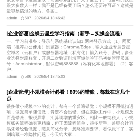
跟大多数人一样：我不是已经备案了吗？怎么还要许可证？这就是
最容易搞混的地方。备案...
admin
607
2026/8/4 18:46:42
[企业管理]金蝶云星空学习指南（新手→实操全流程）
一、学习前准备：登录与系统基础认知1.两种登录方式（1）网页
端（推荐办公使用）浏览器：Chrome/Edge，输入企业专属云星
空域名（云租户）或服务器地址（私有化）输入账号、密码，多企
业选择对应账套，开启二次验证则填写短信验证码初始管理员账
号：Administrator，默认密码888888（私有化本地部署）（2）客
户...
admin
586
2026/8/4 18:45:03
[企业管理]小规模会计必看！80%的错账，都栽在这几个
点
很多做小规模企业的会计，都有一个普遍错觉：小规模不用抵扣进
项，做账简单随便做，肯定不会出错。但在实际工作中，小规模反
而是错账、报税异常、汇算调增的重灾区。相比一般纳税人，小规
模账务流程确实更精简，但正因流程简单，很多新手、兼职会计容
易凭老经验做账，随意简化分录、忽略准则要求。看似账平了，实
则暗藏一堆隐性问题，今天给大家...