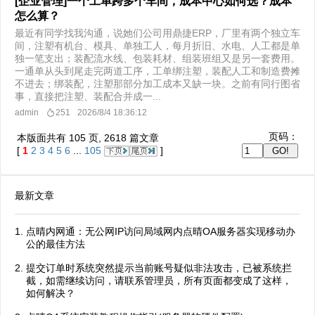
[企业管理]一个工单跨多个车间，成本中心如何选？成本
怎么算？
最近有同学找我沟通，说她们公司用鼎捷ERP，厂里有两个独立车
间，注塑有机台、模具、单独工人，每月折旧、水电、人工都是单
独一笔支出；装配流水线、包装耗材、组装班组又是另一套费用。
一通单从头到尾走完两道工序，工单绑注塑，装配人工和制造费摊
不进去；绑装配，注塑那部分加工成本又缺一块。之前有同行图省
事，直接把注塑、装配合并成一...
admin
251
2026/8/4 18:36:12
页码：
本版面共有
105
页,
2618
篇文章
[
1
2
3
4
5
6
...
105
]
最新文章
点晴内网通：无公网IP访问局域网内点晴OA服务器实现移动办
公的最佳方法
提交订单时系统突然提示当前账号疑似非法攻击，已被系统拦
截，如需继续访问，请联系管理员，所有页面都变成了这样，
如何解决？