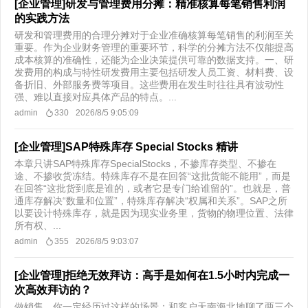
[企业管理]研发与管理费用分摊：精准核算每笔销售利润
的实践方法
研发和管理费用的合理分摊对于企业准确核算每笔销售的利润至关
重要。作为企业财务管理的重要环节，科学的分摊方法不仅能提高
成本核算的准确性，还能为企业决策提供可靠的数据支持。一、研
发费用的构成与特性研发费用主要包括研发人员工资、材料费、设
备折旧、外部服务费等项目。这些费用在发生时往往具有波动性
强、难以直接对应具体产品的特点。...
admin
330
2026/8/5 9:05:09
[企业管理]SAP特殊库存 Special Stocks 精讲
本章只讲SAP特殊库存SpecialStocks，不掺库存类型、不掺在
途、不掺收货冻结。特殊库存不是在回答“这批货能不能用”，而是
在回答“这批货到底是谁的，或者它是专门给谁留的”。也就是，普
通库存解决“数量和位置”，特殊库存解决“权属和关系”。SAP之所
以要设计特殊库存，就是因为现实业务里，货物的物理位置、法律
所有权、...
admin
355
2026/8/5 9:03:07
[企业管理]拒绝无效拜访：高手是如何在1.5小时内完成一
次高效拜访的？
做销售，你一定经历过这样的场景：和客户天南海北地聊了两三个