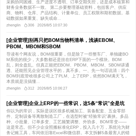
采购协同困难、生产进度不透明、订单交期失控，还是成本核算和
财务业务数据不一致。 第二步要整理基础资料，包括客户、供应
商、物料、仓库、产品结构、计量单位、员工权限和期初数据。基
础数据如果重复、缺失或命...
zhenglin
306
2026/8/5 10:07:30
[企业管理]别再只把BOM当物料清单，浅谈EBOM、
PBOM、MBOM和SBOM
导读有个网友说，BOM很重要，但是除了一些整车厂、单独建BO
M系统的很少，大多数都还是挂在ERP下面的一个模块。BOM
乱，则全盘乱。但真正能把EBOM、PBOM、MBOM、SBOM讲通
透、还能照见企业管理水平的，真不多。一、先一句话说清：四个
BOM到底管啥很多公司上了PLM、上了ERP，依然BOM满天飞，
本质就是没搞懂...
zhenglin
312
2026/8/5 10:06:27
[企业管理]企业上ERP的一些常识，这5条“常识”全是坑
你以为的常识，实际是误区很多机械加工、装备配套、五金零部
件、定制设备等离散制造工厂，在选型时被“经验常识”裹挟。多品
种、小批量、订单多变、工艺频繁调整、外协多、BOM常变——
这是常态。但不少企业照搬标准化ERP，投入几十万，系统沦为财
务记账工具，车间依旧靠Excel和微信群。本文拆解5条最害人的错