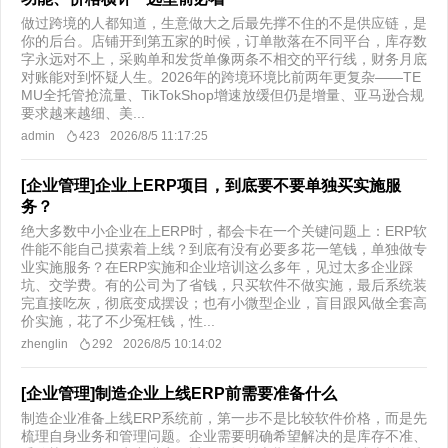
做过跨境的人都知道，生意做大之后最先撑不住的不是供应链，是
你的后台。店铺开到第五家的时候，订单散落在不同平台，库存数
字永远对不上，采购单和发货单像两条不相交的平行线，财务月底
对账能对到怀疑人生。2026年的跨境环境比前两年更复杂——TE
MU全托管抢流量、TikTokShop增速放缓但仍是增量、亚马逊合规
要求越来越细、美...
admin
423
2026/8/5 11:17:25
[企业管理]企业上ERP项目，到底要不要单独买实施服
务？
绝大多数中小企业在上ERP时，都会卡在一个关键问题上：ERP软
件能不能自己摸索着上线？到底有没有必要多花一笔钱，单独做专
业实施服务？在ERP实施和企业培训这么多年，见过太多企业踩
坑、交学费。有的公司为了省钱，只买软件不做实施，最后系统装
完直接吃灰，彻底变成摆设；也有小微型企业，盲目跟风做全套高
价实施，花了不少冤枉钱，性...
zhenglin
292
2026/8/5 10:14:02
[企业管理]制造企业上线ERP前需要准备什么
​制造企业准备上线ERP系统前，第一步不是比较软件价格，而是先
梳理自身业务和管理问题。企业需要明确希望解决的是库存不准、