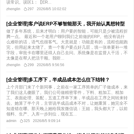
误常识。误区1：【ER...
zhenglin
297
2026/8/5 10:02:02
[企业管理]客户说ERP不够智能那天，我开始认真想转型
做了多年系统，后来才明白：用户要的智能，可能只是少被流程折
腾一点。 最近和一个老用户聊到我们之前做的ERP。他没有说什
么难听的话，语气也很客气。大意就是：功能是有的，流程也能跑
完，但用起来太绕了。查一个客户要点好几层，填一张单要补一堆
字段，审批卡在哪里还得人自己去问。系统像是在监督人干活，不
太像是在帮人把活干顺。我听...
zhenglin
299
2026/8/5 9:56:56
[企业管理]多工序下，半成品成本怎么往下结转？
上个月部门来了个新同事，之前在一家工序简单的厂子做成本，来
了我们这儿傻眼了。我们公司做精密零件，下料、粗加工、精加
工、表面处理、装配，五道工序串下来，半成品在工序之间转来转
去。她算了半个月，主管说半成品成本不对，让她重算，她完全不
知道错在哪。那天晚上她给我发微信说：王姐，我头都大了，以前
领料、生产、入库一步到位，现在五...
admin
325
2026/8/5 9:09:14