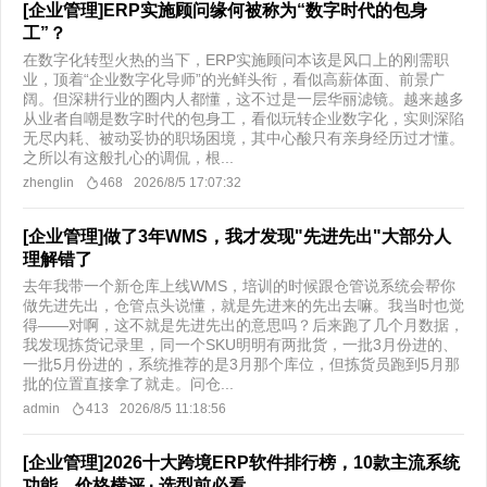
[企业管理]ERP实施顾问缘何被称为“数字时代的包身
工”？
在数字化转型火热的当下，ERP实施顾问本该是风口上的刚需职
业，顶着“企业数字化导师”的光鲜头衔，看似高薪体面、前景广
阔。但深耕行业的圈内人都懂，这不过是一层华丽滤镜。越来越多
从业者自嘲是数字时代的包身工，看似玩转企业数字化，实则深陷
无尽内耗、被动妥协的职场困境，其中心酸只有亲身经历过才懂。
之所以有这般扎心的调侃，根...
zhenglin
468
2026/8/5 17:07:32
[企业管理]做了3年WMS，我才发现"先进先出"大部分人
理解错了
去年我带一个新仓库上线WMS，培训的时候跟仓管说系统会帮你
做先进先出，仓管点头说懂，就是先进来的先出去嘛。我当时也觉
得——对啊，这不就是先进先出的意思吗？后来跑了几个月数据，
我发现拣货记录里，同一个SKU明明有两批货，一批3月份进的、
一批5月份进的，系统推荐的是3月那个库位，但拣货员跑到5月那
批的位置直接拿了就走。问仓...
admin
413
2026/8/5 11:18:56
[企业管理]2026十大跨境ERP软件排行榜，10款主流系统
功能、价格横评 · 选型前必看