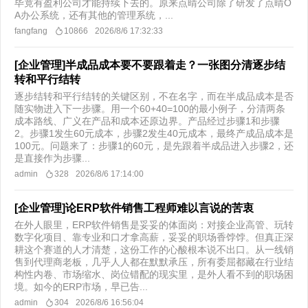
毕竟有盈利公司才能持续下去的。原来点晴公司除了研发了点晴O
A办公系统，还有其他的管理系统，...
fangfang
10866
2026/8/6 17:32:33
[企业管理]半成品成本要不要跟着走？一张图分清逐步结
转和平行结转
逐步结转和平行结转的关键区别，不在名字，而在半成品成本是否
随实物进入下一步骤。用一个60+40=100的最小例子，分清两条
成本路线、广义在产品和成本还原边界。产品经过步骤1和步骤
2。步骤1发生60元成本，步骤2发生40元成本，最终产成品成本是
100元。问题来了：步骤1的60元，是先跟着半成品进入步骤2，还
是直接作为步骤...
admin
328
2026/8/6 17:14:00
[企业管理]论ERP软件销售工程师难以言说的苦衷
在外人眼里，ERP软件销售是妥妥的体面岗：对接企业高管、玩转
数字化项目、靠专业和口才拿高薪，妥妥的职场香饽饽。但真正深
耕这个赛道的人才清楚，这份工作的心酸根本说不出口。从一线销
售到代理商老板，几乎人人都在默默承压，所有委屈都藏在行业结
构性内卷、市场缩水、岗位错配的现实里，是外人看不到的职场困
境。如今的ERP市场，早已告...
admin
304
2026/8/6 16:56:04