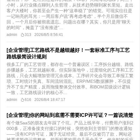
小时，从行业痛点聊到人生哲理，从技术趋势聊到家长里短。走出
客户大楼时，你甚至会产生一种“这单稳了”的错觉。可现实往往是
一记响亮的耳光：一周后客户说“再考虑考虑”，半个月后微信不
回，一个月后你被彻底遗忘。问题出在哪？其实，你只是用“聊天
的时间”，掩盖了“没有推进”...
admin
313
2026/8/5 8:56:41
[企业管理]工艺路线不是越细越好！一套标准工序与工艺
路线极简设计规则
很多工厂的工艺管理，都存在一个普遍误区：工序拆分越细、路线
步骤越多，工艺就越标准。但实际落地中，过度细化的工序和工艺
路线，只会大幅增加管理冗余成本。工序碎片化会导致工单报工繁
琐、工时统计失真、车间流转混乱、ERP/MES数据臃肿，不仅提
升不了生产精度，反而拖慢整体交付效率。和BOM层级设计逻辑
一致，工艺路线设计的核心不...
admin
616
2026/8/4 18:47:17
[企业管理]你的网站到底需不需要ICP许可证？一篇说清楚
有个做SaaS的朋友去年踩了个坑。产品上线半年，付费用户涨到2
000多，正准备接支付接口的时候，突然收到主管部门的整改通知
——没有ICP许可证，属于无证经营。最后不仅被罚了款，网站还
被要求暂停运营整改，前面积累的用户几乎全丢了。他当时的反应