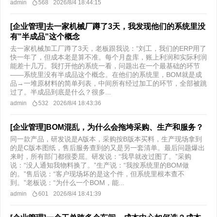
admin
568
2026/8/4 18:44:15
[企业管理]去一家机械厂蹲了3天，我发现他们的系统里没
有"半成品"这个概念
去一家机械加工厂蹲了3天，老板跟我说：“刘工，我们的ERP用了
快一年了，但成本老是算不准。每个月盘库，账上利润和实际利润
能差十几万。我打开他的系统一看，问题出在一个最基础的环节
——系统里没有半成品这个概念。在他们的系统里，BOM就是成
品→一堆原材料的简单列表，中间所有经过加工的环节，全部被跳
过了。半成品到底是什么？很多...
admin
532
2026/8/4 18:43:36
[企业管理]BOM混乱，为什么会拖垮采购、生产和服务？
同一款产品，研发说是A版本，采购按B版本买料，生产现场拿到
的是C版本图纸，售后服务查到的又是另一套清单。最后问题爆出
来时，所有部门都很委屈。研发说：“我早就改过图了。”采购
说：“没人通知我物料换了。”生产说：“我按系统里的BOM做
的。”售后说：“客户现场坏的是这个件，但系统里根本查不
到。”老板说：“为什么一个BOM，能...
admin
601
2026/8/4 18:41:39