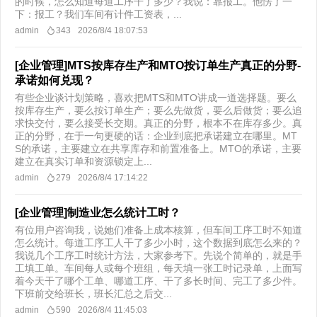
的时候，怎么知道每道工序干了多少？我说：靠报工。他愣了一
下：报工？我们车间有计件工资表，...
admin
343
2026/8/4 18:07:53
[企业管理]MTS按库存生产和MTO按订单生产真正的分野-
承诺如何兑现？
有些企业谈计划策略，喜欢把MTS和MTO讲成一道选择题。要么
按库存生产，要么按订单生产；要么先做货，要么后做货；要么追
求快交付，要么接受长交期。真正的分野，根本不在库存多少。真
正的分野，在于一句更硬的话：企业到底把承诺建立在哪里。MT
S的承诺，主要建立在共享库存和前置准备上。MTO的承诺，主要
建立在真实订单和资源锁定上...
admin
279
2026/8/4 17:14:22
[企业管理]制造业怎么统计工时？
有位用户咨询我，说她们准备上成本核算，但车间工序工时不知道
怎么统计。每道工序工人干了多少小时，这个数据到底怎么来的？
我说几个工序工时统计方法，大家参考下。先说个简单的，就是手
工填工单。车间每人或每个班组，每天填一张工时记录单，上面写
着今天干了哪个工单、哪道工序、干了多长时间、完工了多少件。
下班前交给班长，班长汇总之后交...
admin
590
2026/8/4 11:45:03