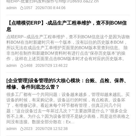
晴ERP-批量扫码发料操作引http://18693.oa22.cn
admin
1057
2026/7/30 8:44:06
【点晴模切ERP】-成品生产工程单维护，查不到BOM信
息
点晴ERP--成品生产工程单维护，查不到BOM信息这个是因为该物
料BOM在当时新建时只有一个版本，没有以往的历史版本BOM，
所以无法在成品生产工单维护页面里的BOM版本里查到信息。 除
非当时在制作和新建BOM资料时有进行点击“保存历史版本”的操
作，这样在上述页面里点击BOM版本时才会有对应的历史版本。
admin
1468
2026/7/29 13:46:22
[企业管理]设备管理的5大核心模块：台账、点检、保养、
维修、备件到底怎么管？
很多工厂都有一个共同问题：设备越来越多，管理却越来越乱。买
设备的时候，有采购记录。设备运行的时候，有点检表。设备坏
了，有维修记录。看起来每个环节都有管理，但真正问几个问
题：“这台设备过去一年坏过几次？”“主要故障是什么？”很多企业
答不上来。为什么？因为设备管理不是缺少表格，而是这些表格之
间没有连接。数据全部分散在：Ex...
admin
2023
2026/7/28 12:52:38