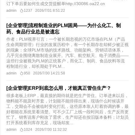
订下单后要如何生成交货提醒单http://30086.oa22.cn
admin
1237
2026/7/31 8:51:22
[企业管理]流程制造业的PLM困局——为什么化工、制
药、食品行业总是被遗忘
作者：PLM视界引言：一个被长期忽视的万亿市场在PLM（产品
生命周期管理）行业的发展历程中，有一个长期存在却鲜少被正视
的现象：全球PLM市场的技术路线、功能架构、营销话语体系，
几乎完全围绕离散制造业展开。汽车、航空航天、电子消费品——
这些行业被视为PLM的正统客户，而化工、制药、食品饮料等流
程制造行业，却长期处于PLM...
admin
950
2026/7/30 14:21:58
[企业管理]ERP到底怎么用，才能真正管住生产？
很多老板上ERP，最直接的期待就是把生产管住。订单进来以后，
物料能不能及时齐套，计划能不能排得出来，现场什么时候该开
工，交期会不会被临时变化打乱，这些原本靠人盯着协调的事，最
好都能在系统里看清楚。可不少工厂上线一段时间后，生产反而更
忙了。销售说客户刚改了需求，生产却还在按旧版本备料；计划员
打开系统看到库存充足，现场却发...
admin
1024
2026/7/30 11:32:32