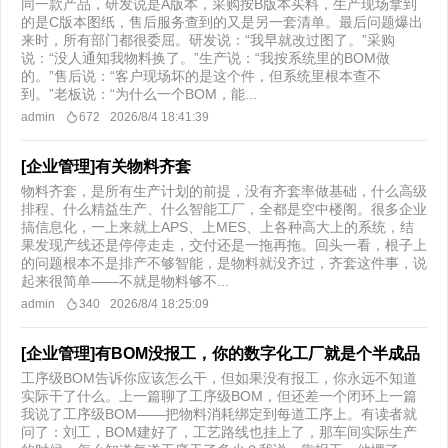
同一款产品，研发说是A版本，采购按B版本买料，生产现场拿到
的是C版本图纸，售后服务查到的又是另一套清单。最后问题爆出
来时，所有部门都很委屈。研发说：“我早就改过图了。”采购
说：“没人通知我物料换了。”生产说：“我按系统里的BOM做
的。”售后说：“客户现场坏的是这个件，但系统里根本查不
到。”老板说：“为什么一个BOM，能...
admin
672
2026/8/4 18:41:39
[企业管理]有关物料齐套
物料齐套，是所有生产计划的前提，没有齐套率做基础，什么高级
排程、什么精益生产、什么智能工厂，全都是空中楼阁。很多企业
搞信息化，一上来就上APS、上MES、上各种高大上的系统，结
果发现产线还是停停走走，交付还是一拖再拖。回头一看，根子上
的问题根本不是排产不够智能，是物料就没齐过，齐套这件事，说
起来很简单——不就是物料够不...
admin
340
2026/8/4 18:25:09
[企业管理]有BOM没报工，你的数字化工厂就是个半成品
工序级BOM告诉你应该怎么干，但如果没有报工，你永远不知道
实际干了什么。上一篇聊了工序级BOM，但还差一个闭环上一篇
我说了工序级BOM——把物料消耗绑定到每道工序上。有读者就
问了：刘工，BOM建好了，工艺路线也挂上了，那车间实际生产