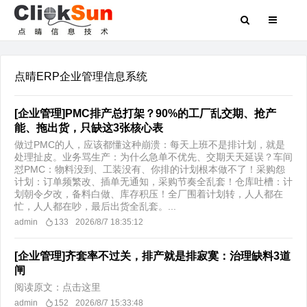
点晴ERP企业管理信息系统
[企业管理]PMC排产总打架？90%的工厂乱交期、抢产
能、拖出货，只缺这3张核心表
做过PMC的人，应该都懂这种崩溃：每天上班不是排计划，就是
处理扯皮。业务骂生产：为什么急单不优先、交期天天延误？车间
怼PMC：物料没到、工装没有、你排的计划根本做不了！采购怨
计划：订单频繁改、插单无通知，采购节奏全乱套！仓库吐槽：计
划朝令夕改，备料白做、库存积压！全厂围着计划转，人人都在
忙，人人都在吵，最后出货全乱套。...
admin
133
2026/8/7 18:35:12
[企业管理]齐套率不过关，排产就是排寂寞：治理缺料3道
闸
阅读原文：点击这里
admin
152
2026/8/7 15:33:48