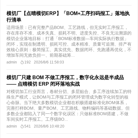
模切厂【点晴模切ERP】「BOM+工序扫码报工」落地执
行清单
适用场景：已有完整产品BOM、工艺路线，但无实时工序报工，
存在库存不准、成本失真、损耗不明、进度失控、不良无法溯源的
模切企业落地目标：打通「BOM标准数据—车间实际执行数据」
闭环，实现在制透明、损耗可控、成本精准、质量可追溯、排产有
效核心原则：极简报工、真实优先、数据闭环、先跑通再优化，不
增加车间无效负担一、前期基础筹...
admin
192
2026/8/6 11:58:03
模切厂只建 BOM 不做工序报工，数字化永远是半成品
—— 点晴模切 ERP 闭环落地实战
对模切加工行业而言，卷材分切、多层贴合、多工序连续加工的特
殊生产模式，让BOM与工序报工的闭环管理成为数字化转型的核
心命脉。当下绝大多数模切企业都在积极搭建标准化BOM体系，
完善打样BOM、量产BOM、工艺路线、物料编码等基础数据。但
多数企业都陷入了同一个数字化误区：只做标准BOM搭建，不做
车间实时工序报工。工序级BO...
admin
541
2026/8/6 10:48:20