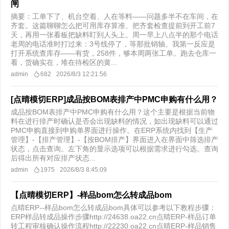
闸
摘要：工单下了、机台空着、人在等料——问题多半不在车间，在
齐套。这篇聊聊怎么把可用库存算准、把齐套检查提前到开工前7
天，再用一张看板把缺料盯到人头上。周一早上八点半的那个电话
老周的电话准时打过来：3号线停了，等那批销轴。我第一反应是
打开系统查库存——有货，258件，够本周两张工单。跑去仓库一
看，货确实在，堆在待检区的黄...
admin
682
2026/8/3 12:21:56
[点晴模切ERP]成品按BOM表排产中PMC申购有什么用？
成品按BOM表排产中PMC申购有什么用？这个主要是根据当前物
料在进行排产时确认是否会出现缺料的情况，如出现缺料可以通过
PMC申购直接到申购单界面进行操作。在ERP系统内找到【生产
管理】-【排产管理】-【按BOM排产】界面进入在界面中筛选排产
状态，点击查询。左下角的显示选项可以根据需求进行勾选。查询
后得出所有对应排产状态...
admin
1975
2026/8/3 8:45:09
【点晴模切ERP】-样品bom怎么转成品bom
点晴ERP--样品bom怎么转成品bom具体可以参考以下教程步骤：
ERP样品转成品操作步骤http://24638.oa22.cn点晴ERP-样品订单
转工程审核确认操作流程http://22230.oa22.cn点晴ERP-样品销售