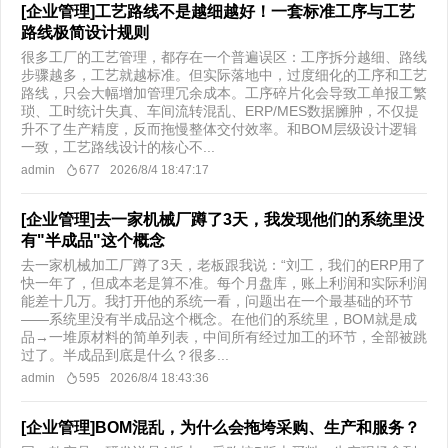
[企业管理]工艺路线不是越细越好！一套标准工序与工艺
路线极简设计规则
很多工厂的工艺管理，都存在一个普遍误区：工序拆分越细、路线
步骤越多，工艺就越标准。但实际落地中，过度细化的工序和工艺
路线，只会大幅增加管理冗余成本。工序碎片化会导致工单报工繁
琐、工时统计失真、车间流转混乱、ERP/MES数据臃肿，不仅提
升不了生产精度，反而拖慢整体交付效率。和BOM层级设计逻辑
一致，工艺路线设计的核心不...
admin
677
2026/8/4 18:47:17
[企业管理]去一家机械厂蹲了3天，我发现他们的系统里没
有"半成品"这个概念
去一家机械加工厂蹲了3天，老板跟我说：“刘工，我们的ERP用了
快一年了，但成本老是算不准。每个月盘库，账上利润和实际利润
能差十几万。我打开他的系统一看，问题出在一个最基础的环节
——系统里没有半成品这个概念。在他们的系统里，BOM就是成
品→一堆原材料的简单列表，中间所有经过加工的环节，全部被跳
过了。半成品到底是什么？很多...
admin
595
2026/8/4 18:43:36
[企业管理]BOM混乱，为什么会拖垮采购、生产和服务？