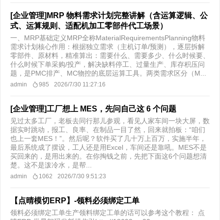
[企业管理]MRP 物料需求计划完整讲解（含运算逻辑、公
式、运算规则、适配机加工零部件代工场景）
一、MRP基础定义MRP全称MaterialRequirementsPlanning物料
需求计划核心作用：根据独立需求（主机订单/预测），逐层拆解
零部件、原材料，精准算出：需要什么、需要多少、什么时候要、
什么时候下单采购/投产，解决缺料停工、过量生产、库存积压问
题，是PMC排产、MC物控的底层运算工具。两类需求区分（M...
admin
985
2026/7/30 11:27:16
[企业管理]工厂想上 MES，先问自己这 6 个问题
见过太多工厂，老板去同行那儿参观，看见人家车间一块大屏，数
据实时跳动，报工、良率、在制品一目了然，回来就拍板：“咱们
也上一套MES！”。然后呢？软件买了几十万上百万，实施半年，
最后系统成了摆设，工人还是用Excel，车间还是靠吼。MES不是
买回来的，是用出来的。在你掏钱之前，先把下面这6个问题想清
楚。这不是泼冷水，是帮...
admin
1062
2026/7/30 9:51:23
【点晴模切ERP】-领料必须绑定工单
领料必须绑定工单生产领料绑定工单的话可以参考这个教程： 点