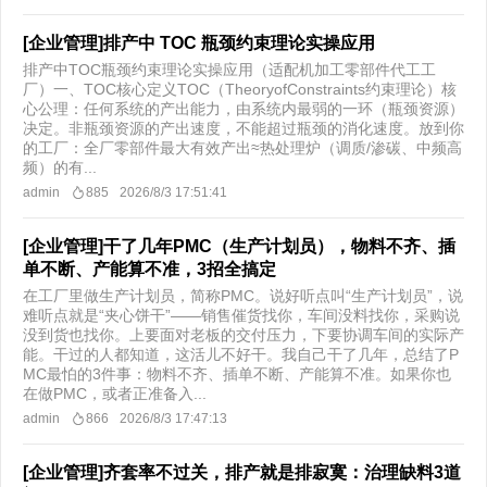
[企业管理]排产中 TOC 瓶颈约束理论实操应用
排产中TOC瓶颈约束理论实操应用（适配机加工零部件代工工
厂）一、TOC核心定义TOC（TheoryofConstraints约束理论）核
心公理：任何系统的产出能力，由系统内最弱的一环（瓶颈资源）
决定。非瓶颈资源的产出速度，不能超过瓶颈的消化速度。放到你
的工厂：全厂零部件最大有效产出≈热处理炉（调质/渗碳、中频高
频）的有...
admin
885
2026/8/3 17:51:41
[企业管理]干了几年PMC（生产计划员），物料不齐、插
单不断、产能算不准，3招全搞定
在工厂里做生产计划员，简称PMC。说好听点叫“生产计划员”，说
难听点就是“夹心饼干”——销售催货找你，车间没料找你，采购说
没到货也找你。上要面对老板的交付压力，下要协调车间的实际产
能。干过的人都知道，这活儿不好干。我自己干了几年，总结了P
MC最怕的3件事：物料不齐、插单不断、产能算不准。如果你也
在做PMC，或者正准备入...
admin
866
2026/8/3 17:47:13
[企业管理]齐套率不过关，排产就是排寂寞：治理缺料3道