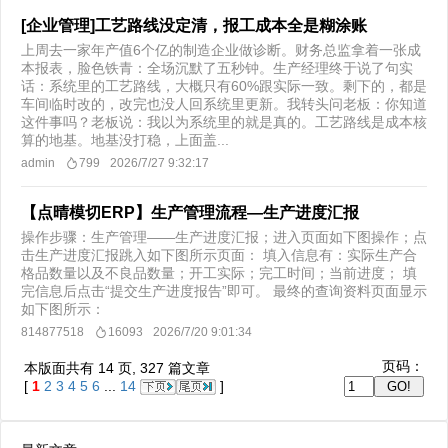
[企业管理]工艺路线没定清，报工成本全是糊涂账
上周去一家年产值6个亿的制造企业做诊断。财务总监拿着一张成
本报表，脸色铁青：​全场沉默了五秒钟。生产经理终于说了句实
话：系统里的工艺路线，大概只有60%跟实际一致。剩下的，都是
车间临时改的，改完也没人回系统里更新。我转头问老板：你知道
这件事吗？老板说：我以为系统里的就是真的。工艺路线是成本核
算的地基。地基没打稳，上面盖...
admin
799
2026/7/27 9:32:17
【点晴模切ERP】生产管理流程—生产进度汇报
操作步骤：生产管理——生产进度汇报；进入页面如下图操作；点
击生产进度汇报跳入如下图所示页面： 填入信息有：实际生产合
格品数量以及不良品数量；开工实际；完工时间；当前进度； 填
完信息后点击“提交生产进度报告”即可。 最终的查询资料页面显示
如下图所示：
814877518
16093
2026/7/20 9:01:34
页码：
本版面共有
14
页,
327
篇文章
[
1
2
3
4
5
6
...
14
]