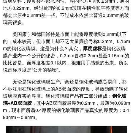
玻璃材料，厚度会不那么均匀。厚的地方可能0.25mm，薄的
地方0.22mm。经过处理的0.2mm玻璃在韧性和平整度等方面
都会比原生0.2mm差一些。不过成本依然比普通0.33mm的玻
璃高很多。
美国康宁和德国肖特是市面上能将厚度做到0.2mm以下
的，成本较高，但市面上却不乏大量廉价号称0.2mm、0.15m
m的钢化玻璃膜。这是为什么？其实，
厚度虚标
是钢化玻璃
膜产业内一个公开的秘密，0.3mm冒称0.2mm甚至0.15mm的
比比皆是。而厚度相差0.1以内，很难用手感觉的出来。所以
说虚标厚度是“公开的秘密”。
无论是钢化玻璃膜生产厂商还是钢化玻璃膜贸易商，都
不标注用在钢化玻璃上的AB双面胶的厚度，导致隐瞒了钢化
玻璃膜真实的厚度。钢化玻璃膜产品有二部分组成：
钢化玻
璃+AB双面胶
，其中AB双面胶最厚为0.2mm，最薄为0.093m
m，现市面所谓0.4厚度的钢化玻璃膜产品真实的厚度为：0.4
93mm～0.6mm。