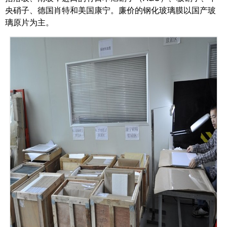
央硝子、德国肖特和美国康宁。廉价的钢化玻璃膜以国产玻
璃原片为主。