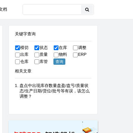
文档
关键字查询
模切
状态
在库
调整
出库
质量
物料
ERP
仓库
库管
相关文章
盘点中出现库存数量盘盈/盘亏/质量状
态/生产日期/货位/批号等有误，该怎么
调整？