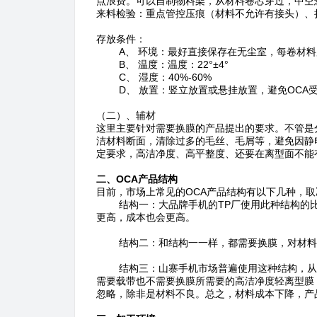
点浪费。可以自制物料架，从材料卷芯穿过，中空
来料检验：重点管控压痕（材料不允许有接头）、
存放条件：
A、 环境：最好直接保存在无尘室，每卷材料
B、 温度：温度：22°±4°
C、 湿度：40%-60%
D、 放置：竖立放置或悬挂放置，避免OCA
（二）、辅材
这里主要针对需要换膜的产品提出的要求。不管是
洁材料断面，清除过多的毛丝、毛屑等，避免因静
定要求，高洁净度、高平整度、还要在离型面不能
二、OCA产品结构
目前，市场上常见的OCA产品结构有以下几种，取
结构一：大品牌手机的TP厂使用此种结构的比较
更高，成本也会更高。
结构二：和结构一一样，都需要换膜，对材料和
结构三：山寨手机市场普遍使用这种结构，从重
需要载带也不需要换膜所需要的高洁净度轻离型膜
忽略，除非是材料不良。总之，材料成本下降，产