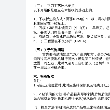
（二）、平刀工艺技术要点
以下介绍的是建立在木板模的基础上的。
1、下模板垫模方式：两张0.25t的PET板，调
胶带固定在下模板上。
2、刀模：30°日本镜面刀（中山刀）、单锋刀。总刀
板。要确认刀锋是否平整、锋利。
a、有缺口，会造成产品边缘气泡、锯齿状不良，
b、 ）工程潜在不良分析（FMEA）
（五）关于气泡问题
首先要清楚地知道气泡产生的地方，是OCA胶
须通过高压脱泡机进行脱泡；若是第二种情况，也
放置一周左右，此种气泡可以自行消失（当然和OC
前一周以上准确给出。
六、检验标准
备注:
1. 确认压痕位置时,此时应撕掉保护膜及轻离形纸
2、2.贴玻璃的方法:将产品轻离形纸剥离后然后使用3F
贴合完成后使用脱泡机进行脱泡(脱泡条件:温度:50℃ 时间
3、检查方法:将脱泡完成的产品在正常检查区域反