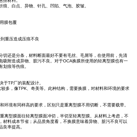
悬挂材料。
折痕、白点、异物、针孔、凹陷、气泡、胶皱。
用膜包覆
受到重压造成压痕不良
分切还是分条，材料断面最好不要有毛丝、毛屑等，在使用前，先清
电吸附造成异物、脏污不良。对于OCA换膜所使用的轻离型膜也有一
有划痕等伤痕。
决于TP厂的装配设计。
多，像TPK、奇美等。此种结构，需要换膜，对材料和环境的要求
环境有同样高的要求，区别只是重离型膜不用切断，不需要载带。
离型膜面往轻离型膜面冲切，半切至轻离型膜。从材料上考虑，不
，材料成本节省；从品质角度看，不换膜意味着异物、脏污不良可以
品良率提高。