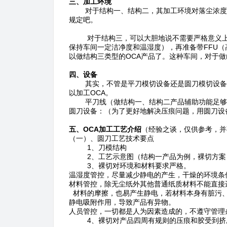
三、加工环境
对于结构一、结构二，其加工环境对落尘浓度要
规定吧。
对于结构三，可以大胆地说不需要严格意义上的
保持车间一定洁净度和温湿度），再准备带FFU
以做结构三类型的OCA产品了。这种车间，对于
四、设备
其实，不管是平刀模切设备还是圆刀模切设备，
以加工OCA。
平刀线（做结构一、结构二产品辅助功能足够
圆刀设备：（为了更好地解决压痕问题，用圆刀设
五、OCA加工工艺介绍
（经验之谈，仅供参考，并
（一）、圆刀工艺技术要点
1、刀模结构
2、工艺示意图（结构一产品为例，裸切方案
3、裸切对环境和材料要求严格。
温湿度管控，尽量减少静电的产生，干燥的环境条
材料管控，除无尘纸外其他普通纸质材料不能直接
材料的摩擦，也易产生静电，若材料本身有脏污、
静电吸附作用，导致产品有异物。
人员管控，一切都是人为因素造成的，不遵守管理
4、裸切对产品四周有规则的压痕和胶受到挤