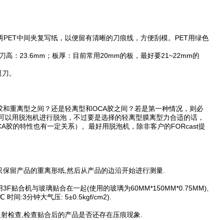
模时两PET中间夹复写纸，以便留有清晰的刀痕线，方便刮模。PET用绿色
高：23.6mm；板厚：目前常用20mm的板，最好要21~22mm的
退刀。
和重离型之间？还是轻离型和OCA胶之间？若是第一种情况，则必
可以用脱泡机进行脱泡，不过要是选择的轻离型膜离型力合适的话，
A胶的特性也有一定关系）。最好用脱泡机，除非客户的FORcast提
,只保留产品的重离形纸,然后从产品的边沿开始进行测量.
贴合机与玻璃贴合在一起(使用的玻璃为60MM*150MM*0.75MM),
:3分钟大气压: 5±0.5kgf/cm2).
射检查,检查贴合后的产品是否还存在压痕现象.