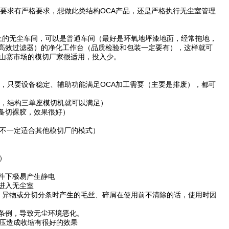
求有严格要求，想做此类结构OCA产品，还是严格执行无尘室管理
无尘车间，可以是普通车间（最好是环氧地坪漆地面，经常拖地，
（高效过滤器）的净化工作台（品质检验和包装一定要有），这样就可
做山寨市场的模切厂家很适用，投入少。
只要设备稳定、辅助功能满足OCA加工需要（主要是排废），都可
，结构三单座模切机就可以满足）
备切裸胶，效果很好）
不一定适合其他模切厂的模式）
）
件下极易产生静电
进入无尘室
异物或分切分条时产生的毛丝、碎屑在使用前不清除的话，使用时因
条例，导致无尘环境恶化。
压造成收缩有很好的效果