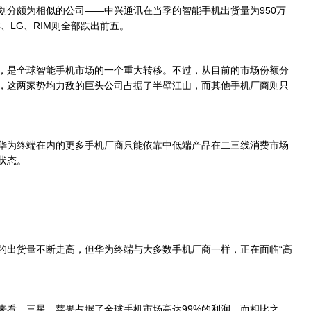
分颇为相似的公司――中兴通讯在当季的智能手机出货量为950万
、LG、RIM则全部跌出前五。
是全球智能手机市场的一个重大转移。不过，从目前的市场份额分
，这两家势均力敌的巨头公司占据了半壁江山，而其他手机厂商则只
为终端在内的更多手机厂商只能依靠中低端产品在二三线消费市场
状态。
出货量不断走高，但华为终端与大多数手机厂商一样，正在面临“高
看，三星、苹果占据了全球手机市场高达99%的利润，而相比之