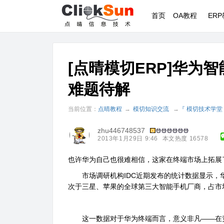
首页
OA教程
ER
[点晴模切ERP]华为
难题待解
当前位置：
点晴教程
→
模切知识交流
→
『 模切技术学堂
zhu446748537
2013年1月29日 9:46
本文热度 16578
也许华为自己也很难相信，这家在终端市场上拓展
市场调研机构IDC近期发布的统计数据显示，华
次于三星、苹果的全球第三大智能手机厂商，占市
这一数据对于华为终端而言，意义非凡――在竞