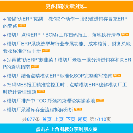
更多精彩文章浏览...
警惕“伪ERP”陷阱：教你3个动作一眼识破进销存冒充ERP
的套路
模切厂点晴ERP「BOM+工序扫码报工」落地执行清单
模切厂ERP系统选型与行业专属功能、成本核算、财务总账
验收标准评估手册
别再被“伪ERP”割韭菜！模切厂老板一眼分清进销存和真ER
P的避坑指南
模切厂结合点晴模切ERP标准化SOP完整编写指南
扫码MES报工精准管控工时，点晴模切ERP破解模切厂工
时统计管理难题
模切厂排产中 TOC 瓶颈约束理论实操落地
模切厂呆滞库存全流程拆解分析
共
877
条
首页
上页
下页
尾页
第
1
/
110
页
点击右上角图标分享到朋友圈