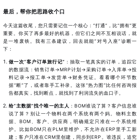
最后，帮你把思路收个口
今天这篇收尾，您只需要记住一个核心：“打通”，比“拥有”更
重要。你买了再多最好的机器，但它们之间不互相说话，就
是一堆废铁。我有三条建议，回去就能“对号入座”诊断一
下：
做一次“客户订单旅行记”
：
抽取一笔真实的订单，追踪它
的数据流：销售订单→MRP计划→采购订单→入库单→投
料记录→报工单→发货单→财务凭证。看看哪个环节数
据“断”了，或者靠手工补录。这张“热力图”比任何咨询报
告都真实，找到断点，就找到了利润流失的血口子。
给“主数据”找个唯一的主人
：BOM谁说了算？客户信息谁
说了算？别让一个物料在两个系统有两个妈。
物料主数
据、BOM、客户、供应商，明确规定只准在一个系统维
护。比如BOM只在
PLM
里维护，不允许在ERP里手工新
建；客户只准在CRM里创建，同步到ERP。谁违反，追究