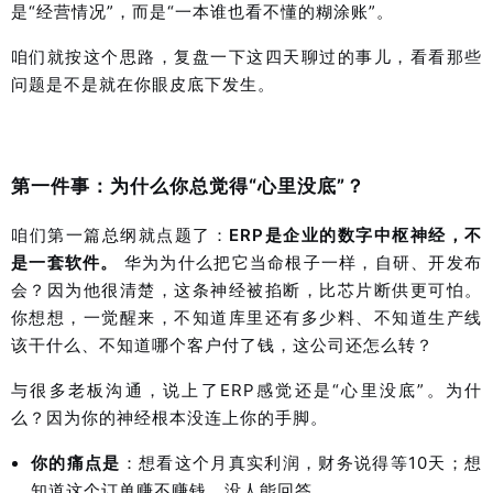
是“经营情况”，而是“一本谁也看不懂的糊涂账”。
咱们就按这个思路，复盘一下这四天聊过的事儿，看看那些
问题是不是就在你眼皮底下发生。
第
一件事：为什么你总觉得“心里没底”？
咱们第一篇总纲就点题了：
ERP是企业的数字中枢神经，不
是一套软件。
华为为什么把它当命根子一样，自研、开发布
会？因为他很清楚，这条神经被掐断，比芯片断供更可怕。
你想想，一觉醒来，不知道库里还有多少料、不知道生产线
该干什么、不知道哪个客户付了钱，这公司还怎么转？
与很多老板沟通，说上了ERP感觉还是“心里没底”。为什
么？因为你的神经根本没连上你的手脚。
你的痛点是
：想看这个月真实利润，财务说得等10天；想
知道这个订单赚不赚钱，没人能回答。