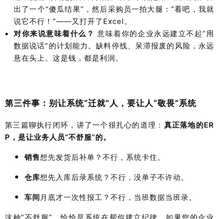
出了一个“傻瓜结果”，然后采购员一拍大腿：“看吧，我就
说它不行！”——又打开了Excel。
对你来说意味着什么？
意味着你的企业永远建立不起“用
数据说话”的计划能力。缺料停线、呆滞报废的风险，永远
悬在头上。这是钱，都是利润。
第三件事：别让系统“迁就”人，要让人“敬畏”系统
第三篇聊执行闭环，讲了一个很扎心的道理：
真正落地的ER
P，是让业务人员“不舒服”的。
销售
想先发货后补单？不行，系统卡住。
仓库
想先入库后录系统？不行，没单子不许动。
车间
月底才一次性报工？不行，当班数据当班录。
这种“不舒服”，恰恰是系统在帮你建立纪律。如果您的企业