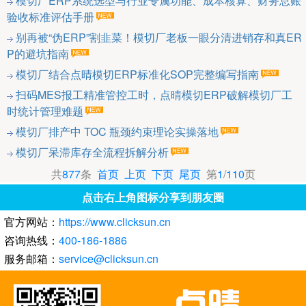
模切厂ERP系统选型与行业专属功能、成本核算、财务总账
验收标准评估手册
别再被“伪ERP”割韭菜！模切厂老板一眼分清进销存和真ER
P的避坑指南
模切厂结合点晴模切ERP标准化SOP完整编写指南
扫码MES报工精准管控工时，点晴模切ERP破解模切厂工
时统计管理难题
模切厂排产中 TOC 瓶颈约束理论实操落地
模切厂呆滞库存全流程拆解分析
共
877
条
首页
上页
下页
尾页
第
1
/
110
页
点击右上角图标分享到朋友圈
官方网站：
https://www.clicksun.cn
咨询热线：
400-186-1886
服务邮箱：
service@clicksun.cn