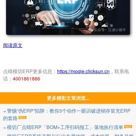
阅读原文
点晴模切ERP更多信息：
https://moqie.clicksun.cn
，联系电
话：
4001861886
更多精彩文章浏览...
警惕“伪ERP”陷阱：教你3个动作一眼识破进销存冒充ERP
的套路
模切厂点晴ERP「BOM+工序扫码报工」落地执行清单