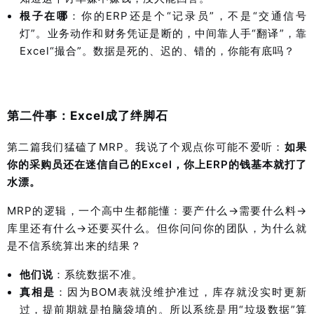
根子在哪
：你的ERP还是个“记录员”，不是“交通信号
灯”。业务动作和财务凭证是断的，中间靠人手“翻译”，靠
Excel“撮合”。数据是死的、迟的、错的，你能有底吗？
第二件事：Excel成了绊脚石
第二篇我们猛磕了MRP。我说了个观点你可能不爱听：
如果
你的采购员还在迷信自己的Excel，你上ERP的钱基本就打了
水漂。
MRP的逻辑，一个高中生都能懂：要产什么→需要什么料→
库里还有什么→还要买什么。但你问问你的团队，为什么就
是不信系统算出来的结果？
他们说
：系统数据不准。
真相是
：因为
BOM表
就没维护准过，库存就没实时更新
过，提前期就是拍脑袋填的。所以系统是用“垃圾数据”算