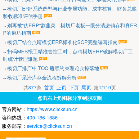
模切厂ERP系统选型与行业专属功能、成本核算、财务总账
验收标准评估手册
别再被“伪ERP”割韭菜！模切厂老板一眼分清进销存和真ER
P的避坑指南
模切厂结合点晴模切ERP标准化SOP完整编写指南
扫码MES报工精准管控工时，点晴模切ERP破解模切厂工
时统计管理难题
模切厂排产中 TOC 瓶颈约束理论实操落地
模切厂呆滞库存全流程拆解分析
共
877
条
首页
上页
下页
尾页
第
1
/
110
页
点击右上角图标分享到朋友圈
官方网站：
https://www.clicksun.cn
咨询热线：
400-186-1886
服务邮箱：
service@clicksun.cn