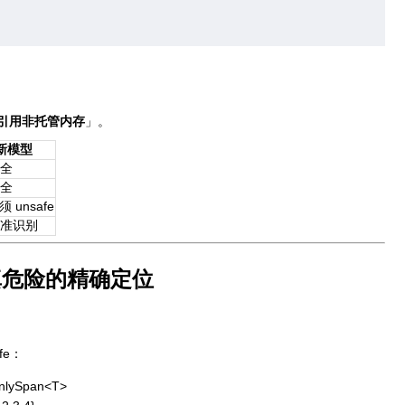
引用非托管内存
」。
新模型
安全
安全
须 unsafe
精准识别
件：真危险的精确定位
fe：
nlySpan<T>