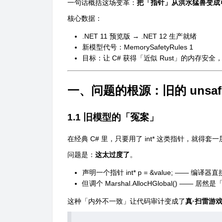
一句话概括这场变革：
把「指针」从洪水猛兽变成
核心数据：
.NET 11 预览版 → .NET 12 生产就绪
新模型代号：MemorySafetyRules 1
目标：让 C# 获得「近似 Rust」的内存安
一、问题的根源：旧的 unsaf
1.1 旧模型的「冤案」
在经典 C# 里，只要用了
int*
这类指针，就得套一
问题是：
这太过度了
。
声明一个指针
int* p = &value;
—— 编译器直
但调个
Marshal.AllocHGlobal()
—— 居然是
这种「内外不一致」让代码审计变成了
真·扫雷游