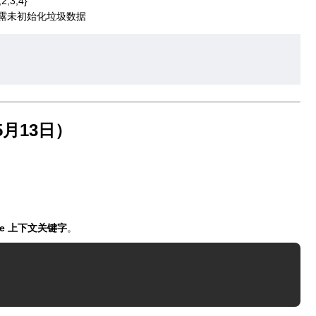
,2,3,4}
露未初始化垃圾数据
。
5月13日）
e
上下文关键字
。