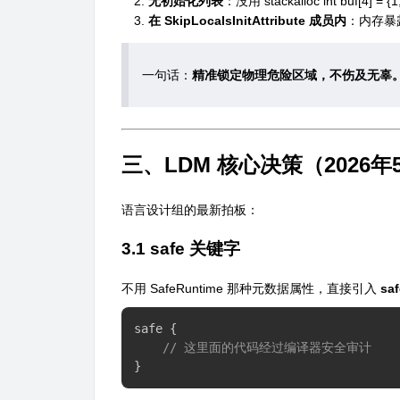
无初始化列表
：没用
stackalloc int buf[4] = {1
在 SkipLocalsInitAttribute 成员内
：内存暴
一句话：
精准锁定物理危险区域，不伤及无辜
三、LDM 核心决策（2026年
语言设计组的最新拍板：
3.1 safe 关键字
不用
SafeRuntime
那种元数据属性，直接引入
saf
safe 
{
// 这里面的代码经过编译器安全审计
}