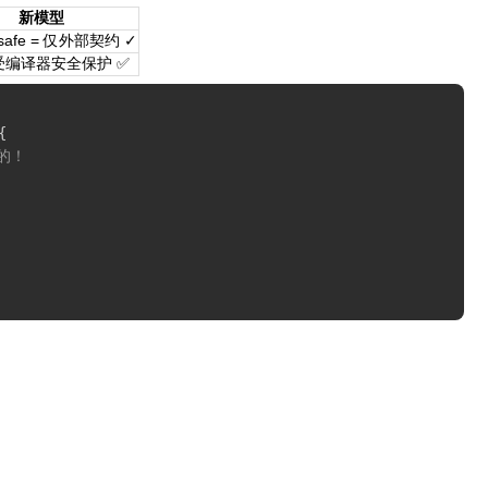
新模型
safe = 仅外部契约 ✓
受编译器安全保护 ✅
{
的！