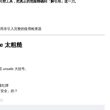
可控工具，把真正的危险精确到「解引用」这一刀。
全，而非引入完整的借用检查器
e 太粗糙
层
unsafe
大括号。
接红牌
「安全」的？
戏
：