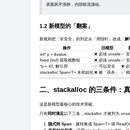
表面风平浪静，内部暗流涌动。
1.2 新模型的「翻案」
新规则把「非安全」的判定从「用指针」改成「
解
操作
旧模型
❌ 必须 unsafe
✅ 
int* p = &value;
fixed (buf)
获取栈数组
❌ 必须 unsafe
✅ 
*p = 42;
解引用
✅ 可以安全
❌ 必
stackalloc Span<T>
未初始化
❌ 被「误杀」
✅ 
二、stackalloc 的三条
这是新模型最核心的技术突破。
只有
同时满足
以下三条，stackalloc 才被判为 unsa
隐式转 Span
：被转换成
Span<T>
或
ReadO