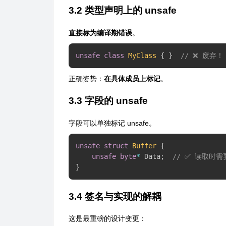
3.2 类型声明上的 unsafe
直接标为编译期错误
。
unsafe
class
MyClass
{
}
// ❌ 废弃！
正确姿势：
在具体成员上标记
。
3.3 字段的 unsafe
字段可以单独标记
unsafe
。
unsafe
struct
Buffer
{
unsafe
byte
*
 Data
;
// ✅ 读取时需要
}
3.4 签名与实现的解耦
这是最重磅的设计变更：