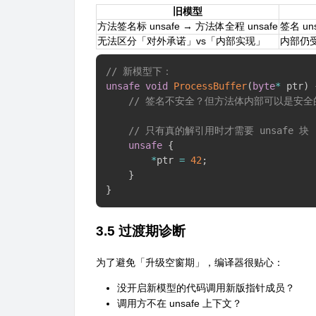
旧模型
方法签名标 unsafe → 方法体全程 unsafe
签名 un
无法区分「对外承诺」vs「内部实现」
内部仍
// 新模型下：
unsafe
void
ProcessBuffer
(
byte
*
 ptr
)
// 签名不安全？但方法体内部可以是安全
// 只有真的解引用时才需要 unsafe 块
unsafe
{
*
ptr 
=
42
;
}
}
3.5 过渡期诊断
为了避免「升级空窗期」，编译器很贴心：
没开启新模型的代码调用新版指针成员？
调用方不在 unsafe 上下文？