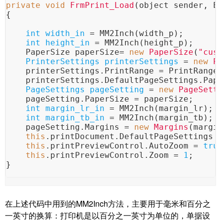
private
void
FrmPrint_Load
(object sender, E
{
int
width_in
=
 MM2Inch(width_p);
int
height_in
=
 MM2Inch(height_p);
    PaperSize paperSize= 
new
PaperSize
(
"cus
PrinterSettings
printerSettings
=
new
P
    printerSettings.PrintRange = PrintRange
    printerSettings.DefaultPageSettings.Pap
PageSettings
pageSetting
=
new
PageSett
    pageSetting.PaperSize = paperSize;
int
margin_lr_in
=
 MM2Inch(margin_lr);
int
margin_tb_in
=
 MM2Inch(margin_tb);
    pageSetting.Margins = 
new
Margins
(margi
this
.printDocument.DefaultPageSettings 
this
.printPreviewControl.AutoZoom = 
tru
this
.printPreviewControl.Zoom = 
1
;
}
在上述代码中用到的MM2Inch方法，主要用于毫米和百分之
一英寸的换算：打印机是以百分之一英寸为单位的，单据设