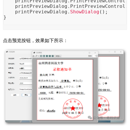
    printPreviewDialog.
PrintPreviewControl
.
    printPreviewDialog.
PrintPreviewControl
.
    printPreviewDialog.
ShowDialog
();
}
点击预览按钮，效果如下所示：