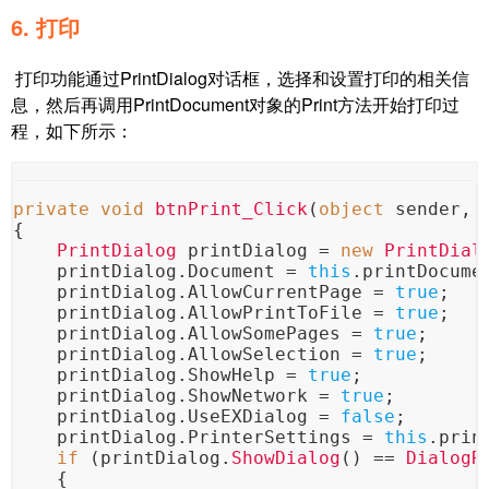
6. 打印
打印功能通过PrintDialog对话框，选择和设置打印的相关信
息，然后再调用PrintDocument对象的Print方法开始打印过
程，如下所示：
private
void
btnPrint_Click
(
object
 sender, 
{
PrintDialog
 printDialog = 
new
PrintDial
    printDialog.
Document
 = 
this
.
printDocume
    printDialog.
AllowCurrentPage
 = 
true
;
    printDialog.
AllowPrintToFile
 = 
true
;
    printDialog.
AllowSomePages
 = 
true
;
    printDialog.
AllowSelection
 = 
true
;
    printDialog.
ShowHelp
 = 
true
;
    printDialog.
ShowNetwork
 = 
true
;
    printDialog.
UseEXDialog
 = 
false
;
    printDialog.
PrinterSettings
 = 
this
.
prin
if
 (printDialog.
ShowDialog
() == 
DialogR
    {