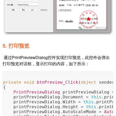
5. 打印预览
通过PrintPreviewDialog控件实现打印预览，此控件会弹出
打印预览对话框，显示打印的内容，如下所示：
private
void
btnPreview_Click
(
object
 sender
{
PrintPreviewDialog
 printPreviewDialog =
    printPreviewDialog.
Document
 = 
this
.
prin
    printPreviewDialog.
Width
 = 
this
.
printPr
    printPreviewDialog.
Height
 = 
this
.
printP
    printPreviewDialog.
AutoScaleMode
 = 
Auto