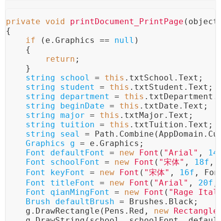
private
void
printDocument_PrintPage
(object
{
if
 (e.Graphics == 
null
)
    {
return
;
    }
string
school
=
this
.txtSchool.Text;
string
student
=
this
.txtStudent.Text;
string
department
=
this
.txtDepartment.
string
beginDate
=
this
.txtDate.Text;
string
major
=
this
.txtMajor.Text;
string
tuition
=
this
.txtTuition.Text;
string
seal
=
 Path.Combine(AppDomain.Cu
Graphics
g
=
 e.Graphics;
Font
defaultFont
=
new
Font
(
"Arial"
, 
14
Font
schoolFont
=
new
Font
(
"宋体"
, 
18f
, 
Font
keyFont
=
new
Font
(
"宋体"
, 
16f
, Fon
Font
titleFont
=
new
Font
(
"Arial"
, 
20f
,
Font
qianMingFont
=
new
Font
(
"Rage Ital
Brush
defaultBrush
=
 Brushes.Black;
    g.DrawRectangle(Pens.Red, 
new
Rectangle
    g.DrawString(school, schoolFont, defaul