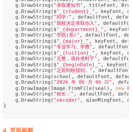
    g.DrawString(
"录取通知书"
, titleFont, Bru
    g.DrawString($
"_{student}_"
, keyFont, d
    g.DrawString(
"同学:"
, defaultFont, defau
    g.DrawString(
"我校决定录取你入"
, defaultFo
    g.DrawString($
"_{department}_"
, keyFont
    g.DrawString(
"学院(系)"
, defaultFont, de
    g.DrawString($
"_{major}_"
, keyFont, def
    g.DrawString(
"专业学习。学费"
, defaultFont
    g.DrawString($
"_{tuition}_"
, keyFont, d
    g.DrawString(
"元整，请你准时于"
, defaultFo
    g.DrawString($
"_{beginDate}_"
, keyFont,
    g.DrawString(
"之前到校报到。"
, defaultFont
    g.DrawString(school, defaultFont, defau
    g.DrawString(
"2026 年 06 月 06 日"
, defa
    g.DrawImage(Image.FromFile(seal), 
new
P
    g.DrawString(
"校长："
, defaultFont, defa
    g.DrawString(
"okcoder"
, qianMingFont, d
}
4. 页面刷新