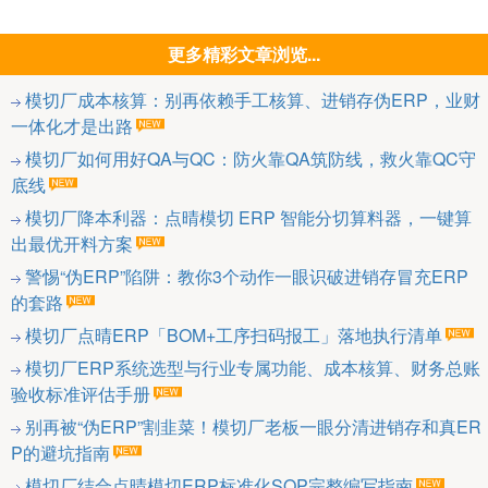
更多精彩文章浏览...
模切厂成本核算：别再依赖手工核算、进销存伪ERP，业财
一体化才是出路
模切厂如何用好QA与QC：防火靠QA筑防线，救火靠QC守
底线
模切厂降本利器：点晴模切 ERP 智能分切算料器，一键算
出最优开料方案
警惕“伪ERP”陷阱：教你3个动作一眼识破进销存冒充ERP
的套路
模切厂点晴ERP「BOM+工序扫码报工」落地执行清单
模切厂ERP系统选型与行业专属功能、成本核算、财务总账
验收标准评估手册
别再被“伪ERP”割韭菜！模切厂老板一眼分清进销存和真ER
P的避坑指南
模切厂结合点晴模切ERP标准化SOP完整编写指南