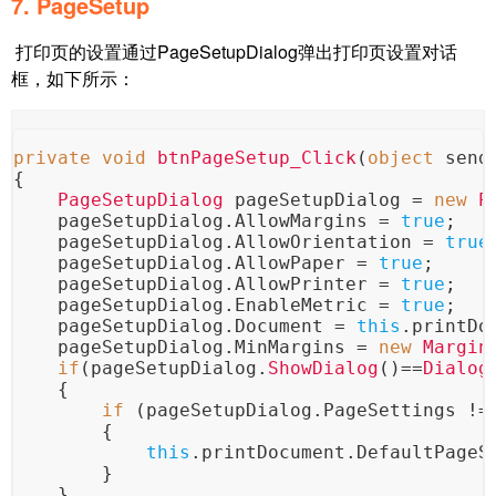
7. PageSetup
打印页的设置通过PageSetupDialog弹出打印页设置对话
框，如下所示：
private
void
btnPageSetup_Click
(
object
 send
{
PageSetupDialog
 pageSetupDialog = 
new
P
    pageSetupDialog.
AllowMargins
 = 
true
;
    pageSetupDialog.
AllowOrientation
 = 
true
    pageSetupDialog.
AllowPaper
 = 
true
;
    pageSetupDialog.
AllowPrinter
 = 
true
;
    pageSetupDialog.
EnableMetric
 = 
true
;
    pageSetupDialog.
Document
 = 
this
.
printDo
    pageSetupDialog.
MinMargins
 = 
new
Margin
if
(pageSetupDialog.
ShowDialog
()==
Dialog
    {
if
 (pageSetupDialog.
PageSettings
 !=
        {
this
.
printDocument
.
DefaultPageS
        }
    }