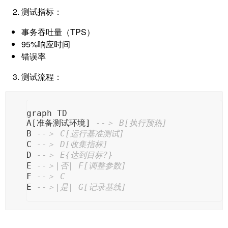
测试指标：
事务吞吐量（TPS）
95%响应时间
错误率
测试流程：
graph TD
A[准备测试环境] 
--＞ B[执行预热]
B 
--＞ C[运行基准测试]
C 
--＞ D[收集指标]
D 
--＞ E{达到目标?}
E 
--＞|否| F[调整参数]
F 
--＞ C
E 
--＞|是| G[记录基线]