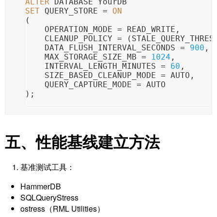
ALTER
 DATABASE YourDB 
SET
 QUERY_STORE 
=
ON
(
    OPERATION_MODE 
=
 READ_WRITE,
    CLEANUP_POLICY 
=
 (STALE_QUERY_THRES
    DATA_FLUSH_INTERVAL_SECONDS 
=
900
,
    MAX_STORAGE_SIZE_MB 
=
1024
,
    INTERVAL_LENGTH_MINUTES 
=
60
,
    SIZE_BASED_CLEANUP_MODE 
=
 AUTO,
    QUERY_CAPTURE_MODE 
=
 AUTO
);
五、性能基线建立方法
基准测试工具：
HammerDB
SQLQueryStress
ostress（RML Utilities）