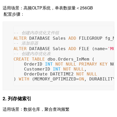
适用场景：高频OLTP系统，单表数据量＜256GB
配置步骤：
-- 创建内存优化文件组
ALTER
 DATABASE Sales 
ADD
 FILEGROUP fg_M
-- 添加容器
ALTER
 DATABASE Sales 
ADD
 FILE (name
=
'MO
-- 创建内存优化表
CREATE TABLE
 dbo.Orders_InMem (
    OrderID 
INT
NOT NULL
PRIMARY KEY
 NO
    CustomerID 
INT
NOT NULL
,
    OrderDate DATETIME2 
NOT NULL
) 
WITH
 (MEMORY_OPTIMIZED
=
ON
, DURABILITY
2. 列存储索引
适用场景：数据仓库，聚合查询频繁