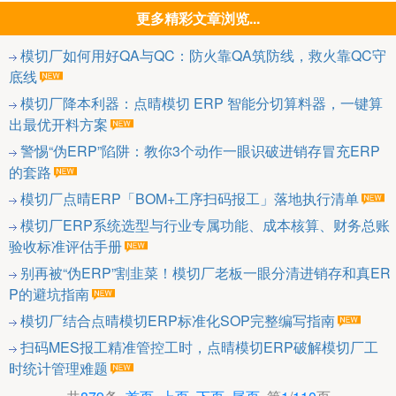
更多精彩文章浏览...
模切厂如何用好QA与QC：防火靠QA筑防线，救火靠QC守
底线
模切厂降本利器：点晴模切 ERP 智能分切算料器，一键算
出最优开料方案
警惕“伪ERP”陷阱：教你3个动作一眼识破进销存冒充ERP
的套路
模切厂点晴ERP「BOM+工序扫码报工」落地执行清单
模切厂ERP系统选型与行业专属功能、成本核算、财务总账
验收标准评估手册
别再被“伪ERP”割韭菜！模切厂老板一眼分清进销存和真ER
P的避坑指南
模切厂结合点晴模切ERP标准化SOP完整编写指南
扫码MES报工精准管控工时，点晴模切ERP破解模切厂工
时统计管理难题