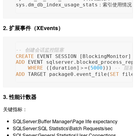
sys.dm_db_index_usage_stats：索引使用情况
2. 扩展事件（XEvents）
-- 创建会话监控阻塞
CREATE
 EVENT SESSION [BlockingMonitor] 
ADD
 EVENT sqlserver.blocked_process_rep
WHERE
 ([duration]
＞=
(
5000
))) 
-- 阻塞
ADD
 TARGET package0.event_file(
SET
 file
3. 性能计数器
关键指标：
SQLServer:Buffer Manager\Page life expectancy
SQLServer:SQL Statistics\Batch Requests/sec
SQLServer:General Statistics\User Connections