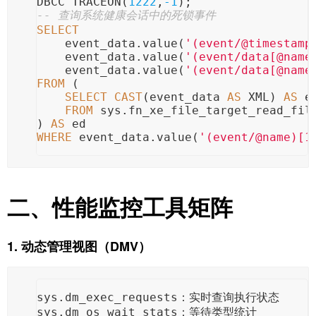
DBCC TRACEON(
1222
,
-1
);
-- 查询系统健康会话中的死锁事件
SELECT
    event_data.value(
'(event/@timestamp
    event_data.value(
'(event/data[@name
    event_data.value(
'(event/data[@name
FROM
 (
SELECT
CAST
(event_data 
AS
 XML) 
AS
 e
FROM
 sys.fn_xe_file_target_read_fil
) 
AS
 ed
WHERE
 event_data.value(
'(event/@name)[1
二、性能监控工具矩阵
1. 动态管理视图（DMV）
sys.dm_exec_requests：实时查询执行状态
sys.dm_os_wait_stats：等待类型统计