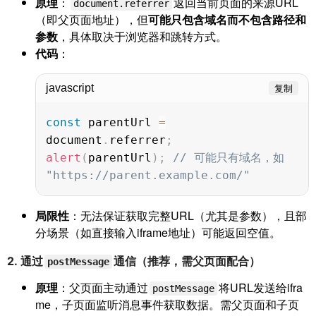
原理
：
返回当前页面的来源URL
document.referrer
（即父页面地址），但
可能只包含域名而不包含路径和
参数
，具体取决于浏览器和跳转方式。
代码
：
javascript
复制
const
 parentUrl 
=
document
.
referrer
;
alert
(
parentUrl
)
;
// 可能只有域名，如 
"https://parent.example.com/"
局限性
：无法保证获取完整URL（尤其是参数），且部
分场景（如直接输入iframe地址）可能返回空值。
2.
通过
通信（推荐，需父页面配合）
postMessage
原理
：父页面主动通过
将URL发送给ifra
postMessage
me，子页面监听消息事件获取数据。需父页面和子页