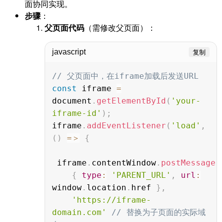
面协同实现。
步骤
：
父页面代码
（需修改父页面）：
javascript
复制
// 父页面中，在iframe加载后发送URL
const
 iframe 
=
document
.
getElementById
(
'your-
iframe-id'
)
;
iframe
.
addEventListener
(
'load'
,
(
)
=＞
{
 iframe
.
contentWindow
.
postMessage
(
{
type
:
'PARENT_URL'
,
url
:
window
.
location
.
href 
}
,
'https://iframe-
domain.com'
// 替换为子页面的实际域