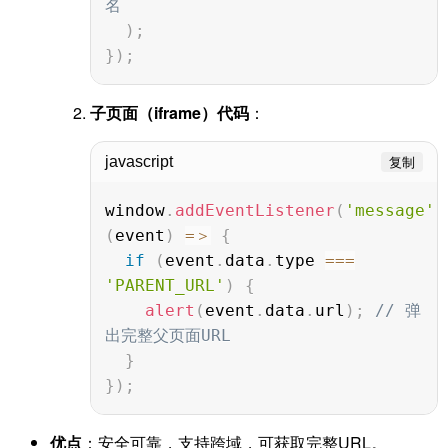
名
)
;
}
)
;
子页面（iframe）代码
：
javascript
复制
window
.
addEventListener
(
'message'
,
(
event
)
=＞
{
if
(
event
.
data
.
type 
===
'PARENT_URL'
)
{
alert
(
event
.
data
.
url
)
;
// 弹
出完整父页面URL
}
}
)
;
优点
：安全可靠，支持跨域，可获取完整URL。