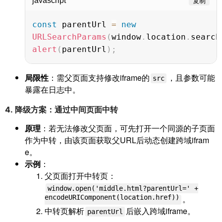
javascript
复制
const
 parentUrl 
=
new
URLSearchParams
(
window
.
location
.
search
alert
(
parentUrl
)
;
局限性
：需父页面支持修改iframe的
，且参数可能
src
暴露在日志中。
4.
降级方案：通过中间页面中转
原理
：若无法修改父页面，可先打开一个同源的子页面
作为中转，由该页面获取父URL后动态创建跨域ifram
e。
示例
：
父页面打开中转页：
window.open('middle.html?parentUrl=' +
encodeURIComponent(location.href))
。
中转页解析
后嵌入跨域iframe。
parentUrl