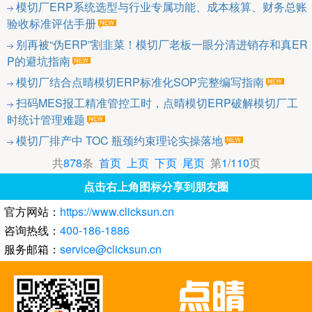
模切厂ERP系统选型与行业专属功能、成本核算、财务总账
验收标准评估手册
别再被“伪ERP”割韭菜！模切厂老板一眼分清进销存和真ER
P的避坑指南
模切厂结合点晴模切ERP标准化SOP完整编写指南
扫码MES报工精准管控工时，点晴模切ERP破解模切厂工
时统计管理难题
模切厂排产中 TOC 瓶颈约束理论实操落地
共
878
条
首页
上页
下页
尾页
第
1
/
110
页
点击右上角图标分享到朋友圈
官方网站：
https://www.clicksun.cn
咨询热线：
400-186-1886
服务邮箱：
service@clicksun.cn