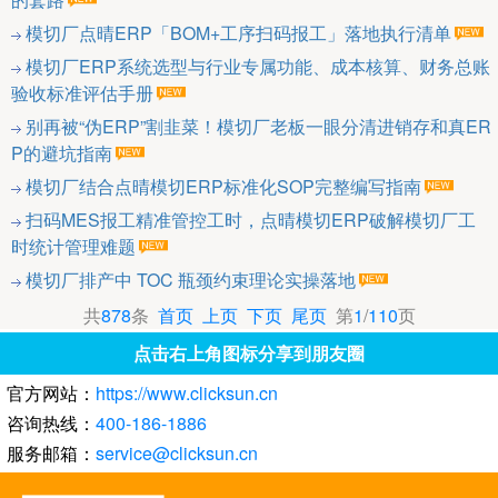
模切厂点晴ERP「BOM+工序扫码报工」落地执行清单
模切厂ERP系统选型与行业专属功能、成本核算、财务总账
验收标准评估手册
别再被“伪ERP”割韭菜！模切厂老板一眼分清进销存和真ER
P的避坑指南
模切厂结合点晴模切ERP标准化SOP完整编写指南
扫码MES报工精准管控工时，点晴模切ERP破解模切厂工
时统计管理难题
模切厂排产中 TOC 瓶颈约束理论实操落地
共
878
条
首页
上页
下页
尾页
第
1
/
110
页
点击右上角图标分享到朋友圈
官方网站：
https://www.clicksun.cn
咨询热线：
400-186-1886
服务邮箱：
service@clicksun.cn