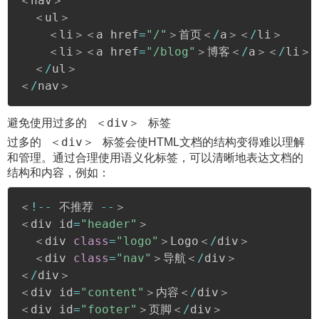
＜nav＞

  ＜ul＞

    ＜li＞＜a href
=
"/"
＞首页＜
/
a＞＜
/
li＞

    ＜li＞＜a href
=
"/blog"
＞博客＜
/
a＞＜
/
li＞

  ＜
/
ul＞

＜
/
nav＞
＜div＞
避免使用过多的
标签
＜div＞
过多的
标签会使HTML文档的结构变得难以理解
和管理。通过合理使用语义化标签，可以清晰地表达文档的
结构和内容，例如：
＜
!
--
 不推荐 
--
＞

＜div id
=
"header"
＞

  ＜div 
class
=
"logo"
＞Logo＜
/
div＞

  ＜div 
class
=
"nav"
＞导航＜
/
div＞

＜
/
div＞

＜div id
=
"content"
＞内容＜
/
div＞

＜div id
=
"footer"
＞页脚＜
/
div＞