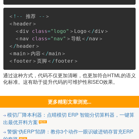
＜
!
--
 推荐 
--
＞

＜header＞

  ＜div 
class
=
"logo"
＞Logo＜
/
div＞

  ＜nav 
class
=
"nav"
＞导航＜
/
nav＞

＜
/
header＞

＜main＞内容＜
/
main＞

＜footer＞页脚＜
/
footer＞
​通过这种方式，代码不仅更加清晰，也更加符合HTML的语义
化标准。这有助于提升代码的可维护性和SEO效果。
更多精彩文章浏览...
模切厂降本利器：点晴模切 ERP 智能分切算料器，一键算
出最优开料方案
警惕“伪ERP”陷阱：教你3个动作一眼识破进销存冒充ERP
的套路