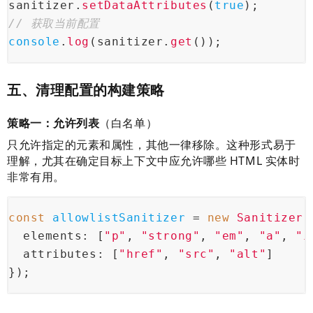
sanitizer.
setDataAttributes
(
true
);
// 获取当前配置
console
.
log
(sanitizer.
get
());
五、清理配置的构建策略
策略一：允许列表
（白名单）
只允许指定的元素和属性，其他一律移除。这种形式易于
理解，尤其在确定目标上下文中应允许哪些 HTML 实体时
非常有用。
const
allowlistSanitizer 
= 
new
 Sanitizer
(
  elements
: [
"p"
, 
"strong"
, 
"em"
, 
"a"
, 
"i
  attributes
: [
"href"
, 
"src"
, 
"alt"
]
});