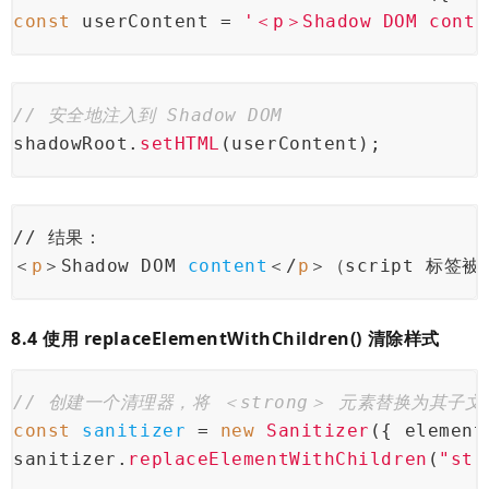
const
 userContent = 
'＜p＞Shadow DOM cont
// 安全地注入到 Shadow DOM
shadowRoot.
setHTML
(userContent);
// 结果：
＜
p
＞Shadow DOM 
content
＜/
p
＞（script 标签
8.4 使用 replaceElementWithChildren() 清除样式
// 创建一个清理器，将 ＜strong＞ 元素替换为其子文
const
sanitizer 
= 
new
 Sanitizer
({
 element
sanitizer.
replaceElementWithChildren
(
"str