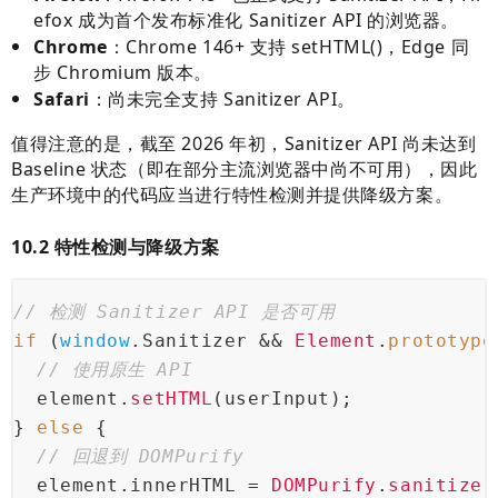
efox 成为首个发布标准化 Sanitizer API 的浏览器。
Chrome
：Chrome 146+ 支持 setHTML()，Edge 同
步 Chromium 版本。
Safari
：尚未完全支持 Sanitizer API。
值得注意的是，截至 2026 年初，Sanitizer API 尚未达到
Baseline 状态（即在部分主流浏览器中尚不可用），因此
生产环境中的代码应当进行特性检测并提供降级方案。
10.2 特性检测与降级方案
// 检测 Sanitizer API 是否可用
if
 (
window
.
Sanitizer
 && 
Element
.
prototype
// 使用原生 API
  element.
setHTML
(userInput);
} 
else
 {
// 回退到 DOMPurify
  element.
innerHTML
 = 
DOMPurify
.
sanitize
(