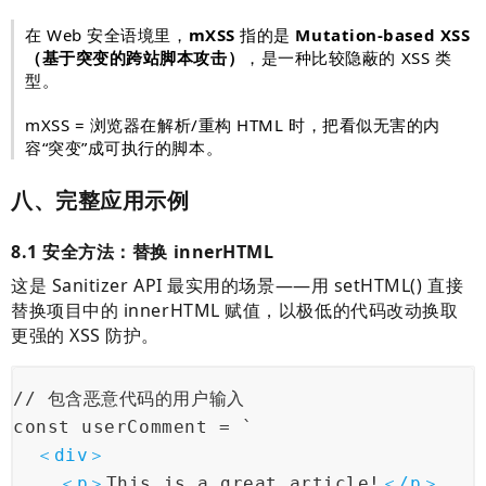
在 Web 安全语境里，
mXSS
指的是
Mutation-based XSS
（基于突变的跨站脚本攻击）
，是一种比较隐蔽的 XSS 类
型。
mXSS = 浏览器在解析/重构 HTML 时，把看似无害的内
容“突变”成可执行的脚本。
八、完整应用示例
8.1 安全方法：替换 innerHTML
这是 Sanitizer API 最实用的场景——用 setHTML() 直接
替换项目中的 innerHTML 赋值，以极低的代码改动换取
更强的 XSS 防护。
// 包含恶意代码的用户输入
const userComment = `
＜
div
＞
＜
p
＞
This is a great article!
＜/
p
＞