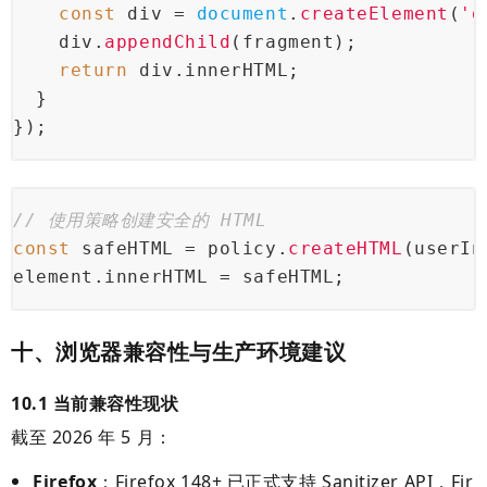
const
 div = 
document
.
createElement
(
'd
    div.
appendChild
(fragment);
return
 div.
innerHTML
;
  }
});
// 使用策略创建安全的 HTML
const
 safeHTML = policy.
createHTML
(userIn
element.
innerHTML
 = safeHTML;
十、浏览器兼容性与生产环境建议
10.1 当前兼容性现状
截至 2026 年 5 月：
Firefox
：Firefox 148+ 已正式支持 Sanitizer API，Fir