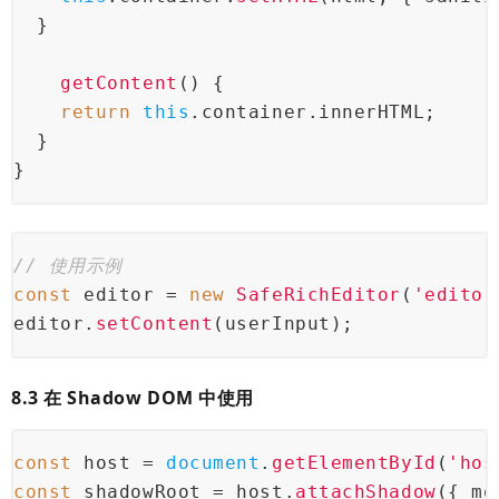
  }
getContent
() {
return
this
.
container
.
innerHTML
;
  }
}
// 使用示例
const
 editor = 
new
SafeRichEditor
(
'editor
editor.
setContent
(userInput);
8.3 在 Shadow DOM 中使用
const
 host = 
document
.
getElementById
(
'hos
const
 shadowRoot = host.
attachShadow
({ 
mo