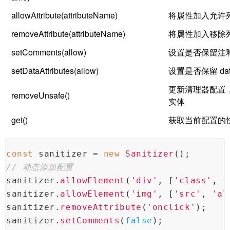
allowAttribute(attributeName)
将属性加入允许
removeAttribute(attributeName)
将属性加入移除
setComments(allow)
设置是否保留注
setDataAttributes(allow)
设置是否保留 dat
更新清理器配置，移
removeUnsafe()
实体
get()
获取当前配置的
const
 sanitizer = 
new
Sanitizer
();
// 动态添加配置
sanitizer.
allowElement
(
'div'
, [
'class'
, 
'
sanitizer.
allowElement
(
'img'
, [
'src'
, 
'al
sanitizer.
removeAttribute
(
'onclick'
);
sanitizer.
setComments
(
false
);