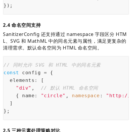
});
2.4 命名空间支持
SanitizerConfig 还支持通过 namespace 字段区分 HTM
L、SVG 和 MathML 中的同名元素与属性，满足更复杂的
清理需求。默认命名空间为 HTML 命名空间。
// 同时允许 SVG 和 HTML 中的同名元素
const
 config = {
  elements: [
"div"
,  
// 默认 HTML 命名空间
    { name: 
"circle"
, 
namespace
: 
"http://
  ]
};
2.5 三种元素处理策略对比