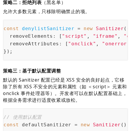
策略二：拒绝列表
（黑名单）
允许大多数元素，只移除明确禁止的项。
const
denylistSanitizer 
= 
new
 Sanitizer
({
  removeElements
: [
"script"
, 
"iframe"
, 
"o
  removeAttributes
: [
"onclick"
, 
"onerror"
});
策略三：基于默认配置调整
默认的 Sanitizer 配置已经是 XSS 安全的良好起点，它移
除了所有 XSS 不安全的元素和属性（如 ＜script＞ 元素和
onclick 事件处理器等）。开发者可以在默认配置基础上，
根据业务需求进行适度收紧或放松。
// 使用默认配置
const
 defaultSanitizer = 
new
Sanitizer
();