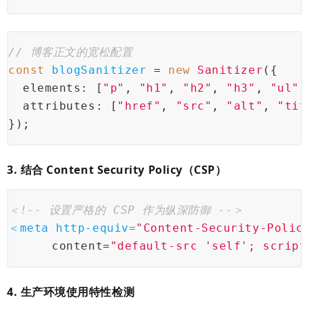
// 博客正文的宽松配置
const
blogSanitizer 
= 
new
 Sanitizer
({
  elements
: [
"p"
, 
"h1"
, 
"h2"
, 
"h3"
, 
"ul"
,
  attributes
: [
"href"
, 
"src"
, 
"alt"
, 
"tit
});
3. 结合 Content Security Policy（CSP）
＜!-- 设置严格的 CSP 作为纵深防御 --＞
＜
meta
http-equiv
=
"Content-Security-Polic
content
=
"default-src 'self'; script
4. 生产环境使用特性检测