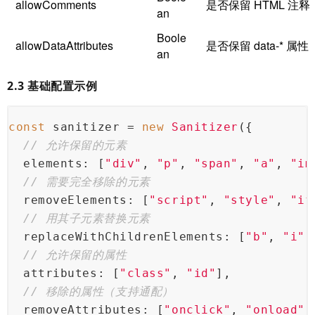
allowComments
是否保留 HTML 注释
an
Boole
allowDataAttributes
是否保留 data-* 属性
an
2.3 基础配置示例
const
 sanitizer = 
new
Sanitizer
({
// 允许保留的元素
elements
: [
"div"
, 
"p"
, 
"span"
, 
"a"
, 
"im
// 需要完全移除的元素
removeElements
: [
"script"
, 
"style"
, 
"if
// 用其子元素替换元素
replaceWithChildrenElements
: [
"b"
, 
"i"
]
// 允许保留的属性
attributes
: [
"class"
, 
"id"
],
// 移除的属性（支持通配）
removeAttributes
: [
"onclick"
, 
"onload"
,