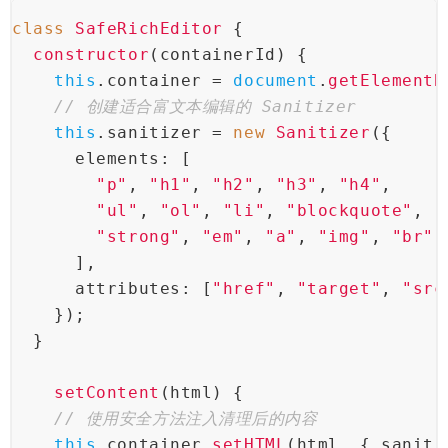
class
SafeRichEditor
 {
constructor
(
containerId
) {
this
.
container
 = 
document
.
getElementB
// 创建适合富文本编辑的 Sanitizer
this
.
sanitizer
 = 
new
Sanitizer
({
elements
: [
"p"
, 
"h1"
, 
"h2"
, 
"h3"
, 
"h4"
,
"ul"
, 
"ol"
, 
"li"
, 
"blockquote"
,
"strong"
, 
"em"
, 
"a"
, 
"img"
, 
"br"
,
      ],
attributes
: [
"href"
, 
"target"
, 
"src
    });
  }
setContent
(
html
) {
// 使用安全方法注入清理后的内容
this
.
container
.
setHTML
(html, { 
saniti