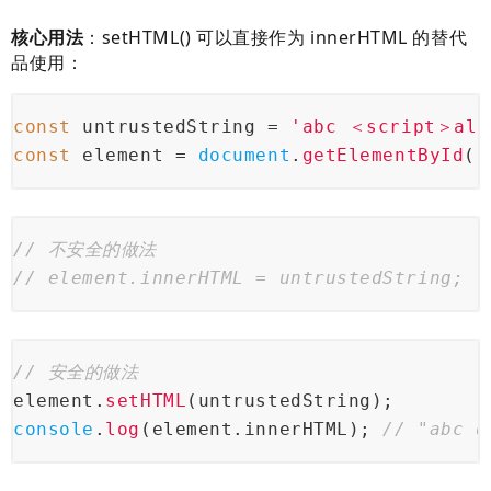
核心用法
：setHTML() 可以直接作为 innerHTML 的替代
品使用：
const
 untrustedString = 
'abc ＜script＞ale
const
 element = 
document
.
getElementById
(
'
// 不安全的做法
// element.innerHTML = untrustedString;
// 安全的做法
element.
setHTML
(untrustedString);
console
.
log
(element.
innerHTML
); 
// "abc d