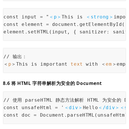
​const input = "
＜
p
＞
This is 
＜
strong
＞
impor
const element = document.getElementById("
element.setHTML(input, { sanitizer: sanit
// 输出：
＜
p
＞This is important 
text
 with ＜
em
＞emph
8.6 将 HTML 字符串解析为安全的 Document
// 使用 parseHTML 静态方法解析 HTML 为安全的 Do
const unsafeHtml = '
＜
div
＞
Hello
＜/
div
＞＜
s
const doc = Document.parseHTML(unsafeHtml