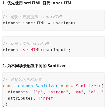
1. 优先使用 setHTML 替代 innerHTML
// 错误：直接使用 innerHTML
element.
innerHTML
 = userInput;
// 正确：使用 setHTML
element.
setHTML
(userInput);
2. 为不同场景配置不同的 Sanitizer
// 评论区的严格配置
const
commentSanitizer 
= 
new
 Sanitizer
({
  elements
: [
"p"
, 
"strong"
, 
"em"
, 
"a"
, 
"b
  attributes
: [
"href"
]
});