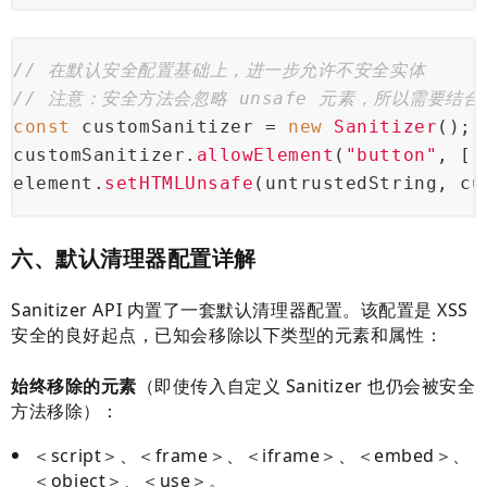
// 在默认安全配置基础上，进一步允许不安全实体
// 注意：安全方法会忽略 unsafe 元素，所以需要结
const
 customSanitizer = 
new
Sanitizer
();
customSanitizer.
allowElement
(
"button"
, [
"
element.
setHTMLUnsafe
(untrustedString, cu
六、默认清理器配置详解
Sanitizer API 内置了一套默认清理器配置。该配置是 XSS
安全的良好起点，已知会移除以下类型的元素和属性：
始终移除的元素
（即使传入自定义 Sanitizer 也仍会被安全
方法移除）：
＜script＞、＜frame＞、＜iframe＞、＜embed＞、
＜object＞、＜use＞。