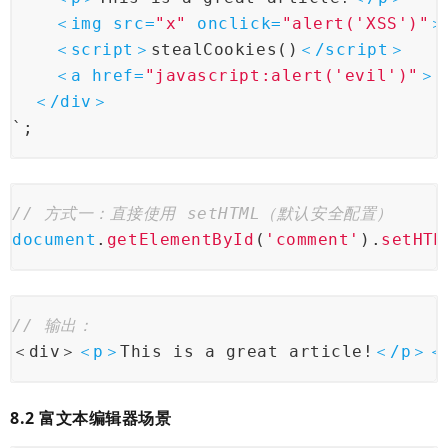
＜
img
src
=
"x"
onclick
=
"alert('XSS')"
＞
＜
script
＞
stealCookies()
＜/
script
＞
＜
a
href
=
"javascript:alert('evil')"
＞
C
＜/
div
＞
`;
// 方式一：直接使用 setHTML（默认安全配置）
document
.
getElementById
(
'comment'
).
setHTM
// 输出：
＜div＞
＜
p
＞
This is a great article!
＜/
p
＞＜
8.2 富文本编辑器场景