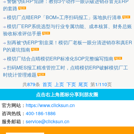
警惕“伪ERP”陷阱：教你3个动作一眼识破进销存冒充ERP
的套路
模切厂点晴ERP「BOM+工序扫码报工」落地执行清单
模切厂ERP系统选型与行业专属功能、成本核算、财务总账
验收标准评估手册
别再被“伪ERP”割韭菜！模切厂老板一眼分清进销存和真ER
P的避坑指南
模切厂结合点晴模切ERP标准化SOP完整编写指南
扫码MES报工精准管控工时，点晴模切ERP破解模切厂工
时统计管理难题
共
879
条
首页
上页
下页
尾页
第
1
/
110
页
点击右上角图标分享到朋友圈
官方网站：
https://www.clicksun.cn
咨询热线：
400-186-1886
服务邮箱：
service@clicksun.cn