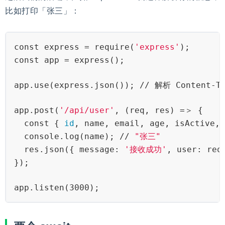
比如打印「张三」：
const express = require(
'express'
);
const app = express();
app.use(express.json()); // 解析 Content-
app.post(
'/api/user'
, (req, res) =＞ {
  const { 
id
, name, email, age, isActive, 
  console.log(name); // 
"张三"
  res.json({ message: 
'接收成功'
, user: req
});
app.listen(3000);