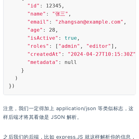
"id"
: 12345,
"name"
: 
"张三"
,
"email"
: 
"zhangsan@example.com"
,
"age"
: 28,
"isActive"
: 
true
,
"roles"
: [
"admin"
, 
"editor"
],
"createdAt"
: 
"2024-04-27T10:15:30Z"
,
"metadata"
: null
    }
  )
})
注意，我们一定得加上 application/json 等类似标志，这
样后端才将其看做是 JSON 解析。
之后我们的后端，比如 express.JS 就这样解析你的信息，