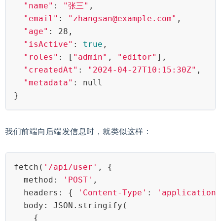
"name"
: 
"张三"
,
"email"
: 
"zhangsan@example.com"
,
"age"
: 28,
"isActive"
: 
true
,
"roles"
: [
"admin"
, 
"editor"
],
"createdAt"
: 
"2024-04-27T10:15:30Z"
,
"metadata"
: null
}
我们前端向后端发信息时，就类似这样：
fetch(
'/api/user'
, {
  method: 
'POST'
,
  headers: { 
'Content-Type'
: 
'application/
  body: JSON.stringify(
    {