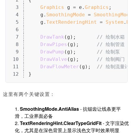
3
Graphics
 g = e.
Graphics
;
4
    g.
SmoothingMode
 = 
SmoothingMode
5
    g.
TextRenderingHint
 = 
System
.
Dr
6
7
DrawTank
(g);       
// 绘制水箱
8
DrawPipes
(g);      
// 绘制管道
9
DrawPump
(g);       
// 绘制泵
10
DrawValve
(g);      
// 绘制阀门
11
DrawFlowMeter
(g);  
// 绘制流量计
12
}
这里有两个关键设置：
1.
SmoothingMode.AntiAlias
- 抗锯齿让线条更平
滑，工业界面必备
2.
TextRenderingHint.ClearTypeGridFit
- 文字渲染优
化，尤其是在深色背景上显示浅色文字时效果明显