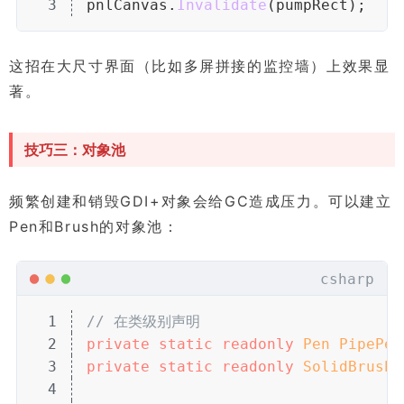
3
pnlCanvas.
Invalidate
(pumpRect);
这招在大尺寸界面（比如多屏拼接的监控墙）上效果显
著。
技巧三：对象池
频繁创建和销毁GDI+对象会给GC造成压力。可以建立
Pen和Brush的对象池：
csharp
1
// 在类级别声明
2
private
 static
 readonly
 Pen
 PipePen
3
private
 static
 readonly
 SolidBrush
 
4