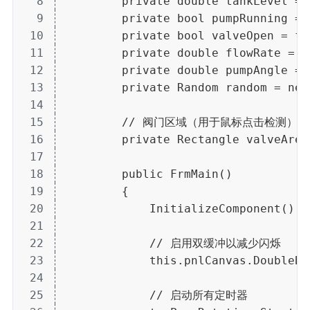
8
        private double tankLevel = 
9
        private bool pumpRunning = 
10
        private bool valveOpen = fa
11
        private double flowRate = 0
12
        private double pumpAngle = 
13
        private Random random = new
14
15
        // 阀门区域（用于鼠标点击检测）
16
        private Rectangle valveArea
17
18
        public FrmMain()
19
        {
20
            InitializeComponent();
21
22
            // 启用双缓冲以减少闪烁
23
            this.pnlCanvas.DoubleBu
24
25
            // 启动所有定时器