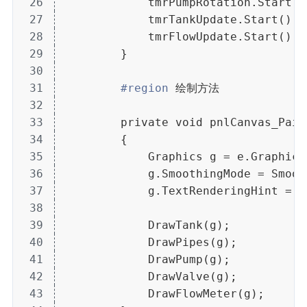
26
            tmrPumpRotation.Start()
27
            tmrTankUpdate.Start();
28
            tmrFlowUpdate.Start();
29
        }
30
31
#region
 绘制方法
32
33
        private void pnlCanvas_Pain
34
        {
35
            Graphics g = e.Graphics
36
            g.SmoothingMode = Smoot
37
            g.TextRenderingHint = S
38
39
            DrawTank(g);
40
            DrawPipes(g);
41
            DrawPump(g);
42
            DrawValve(g);
43
            DrawFlowMeter(g);