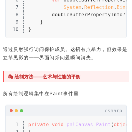
7
System
.
Reflection
.
Bindi
8
        doubleBufferPropertyInfo?.
S
9
    }
10
}
通过反射强行访问保护成员。这招有点暴力，但效果是
立竿见影的——界面闪烁问题瞬间消失。
🎭 绘制方法——艺术与性能的平衡
所有绘制逻辑集中在Paint事件里：
csharp
1
private
 void
 pnlCanvas_Paint
(
object
2
{