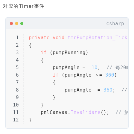
对应的Timer事件：
csharp
1
private
 void
 tmrPumpRotation_Tick
(
o
2
{
3
if
 (pumpRunning)
4
    {
5
        pumpAngle += 
10
;  
// 每20ms
6
if
 (pumpAngle ＞= 
360
)
7
        {
8
            pumpAngle -= 
360
;  
//
9
        }
10
    }
11
    pnlCanvas.
Invalidate
();  
// 触
12
}