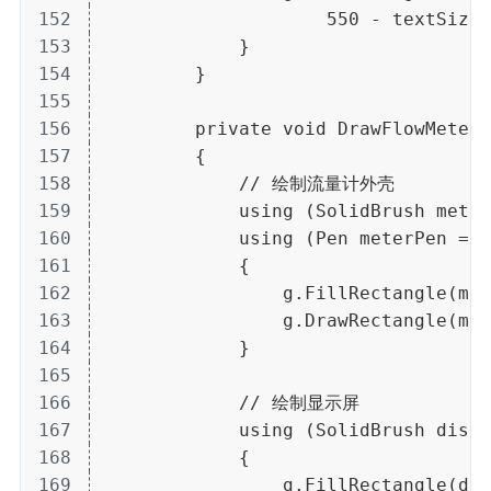
152
                    550 - textSize.
153
            }
154
        }
155
156
        private void DrawFlowMeter(
157
        {
158
            // 绘制流量计外壳
159
            using (SolidBrush meter
160
            using (Pen meterPen = n
161
            {
162
                g.FillRectangle(met
163
                g.DrawRectangle(met
164
            }
165
166
            // 绘制显示屏
167
            using (SolidBrush displ
168
            {
169
                g.FillRectangle(dis