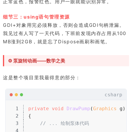
正常蓝色，报警红色。用户一眼就能识别异常。
细节三：using语句管理资源
GDI+对象用完必须释放，否则会造成GDI句柄泄漏。
我见过有人写了一天代码，下班前发现内存占用从100
MB涨到2GB，就是忘了Dispose画刷和画笔。
⚙️ 泵旋转动画——数学之美
这是整个项目里我最得意的部分：
csharp
1
private
 void
 DrawPump
(
Graphics
 g)
2
{
3
// ... 绘制泵体代码
4