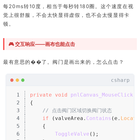
每20ms转10度，相当于每秒转180圈。这个速度在视
觉上很舒服，不会太快显得虚假，也不会太慢显得卡
顿。
🎮 交互响应——画布也能点击
最有意思的��了。阀门是画出来的，怎么点击？
csharp
1
private
 void
 pnlCanvas_MouseClick
(
o
2
{
3
// 点击阀门区域切换阀门状态
4
if
 (valveArea.
Contains
(e.
Locati
5
    {
6
ToggleValve
();