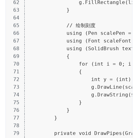
62
                g.FillRectangle(liq
63
            }
64
65
            // 绘制刻度
66
            using (Pen scalePen = n
67
            using (Font scaleFont =
68
            using (SolidBrush textB
69
            {
70
                for (int i = 0; i 
71
                {
72
                    int y = (int)(4
73
                    g.DrawLine(scal
74
                    g.DrawString($"
75
                }
76
            }
77
        }
78
79
        private void DrawPipes(Grap