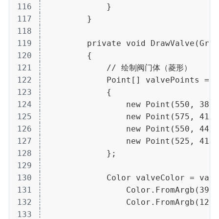
116
            }
117
        }
118
119
        private void DrawValve(Grap
120
        {
121
            // 绘制阀门体（菱形）
122
            Point[] valvePoints = n
123
            {
124
                new Point(550, 380)
125
                new Point(575, 410)
126
                new Point(550, 440)
127
                new Point(525, 410)
128
            };
129
130
            Color valveColor = valv
131
                Color.FromArgb(39, 
132
                Color.FromArgb(127,
133