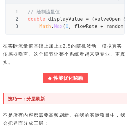
1
// 绘制流量值
2
double
 displayValue = (valveOpen &&
3
Math
.
Max
(
0
, flowRate + random.
N
在实际流量值基础上加上±2.5的随机波动，模拟真实
传感器噪声。这个细节让整个系统看起来更专业、更真
实。
🔥 性能优化秘籍
技巧一：分层刷新
不是所有内容都需要高频刷新。在我的实际项目中，我
会把界面分成三层：