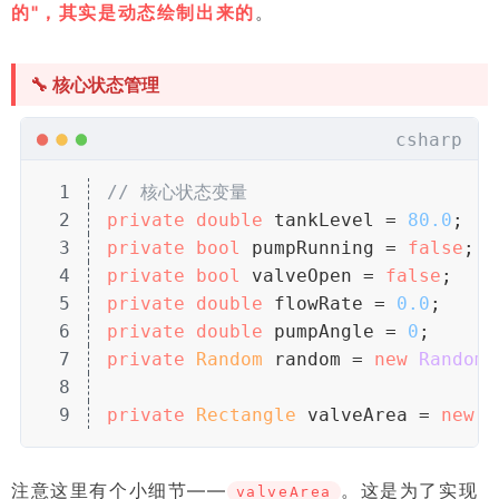
的"，其实是动态绘制出来的
。
🔧 核心状态管理
csharp
1
// 核心状态变量
2
private
 double
 tankLevel = 
80.0
;   
3
private
 bool
 pumpRunning = 
false
;  
4
private
 bool
 valveOpen = 
false
;    
5
private
 double
 flowRate = 
0.0
;     
6
private
 double
 pumpAngle = 
0
;      
7
private
 Random
 random = 
new
 Random
(
8
9
private
 Rectangle
 valveArea = 
new
 R
注意这里有个小细节——
。这是为了实现
valveArea