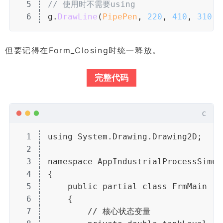
5
// 使用时不需要using
6
g.
DrawLine
(
PipePen
, 
220
, 
410
, 
310
, 
但要记得在Form_Closing时统一释放。
完整代码
c
1
using System.Drawing.Drawing2D;
2
3
namespace AppIndustrialProcessSimul
4
{
5
    public partial class FrmMain : 
6
    {
7
        // 核心状态变量