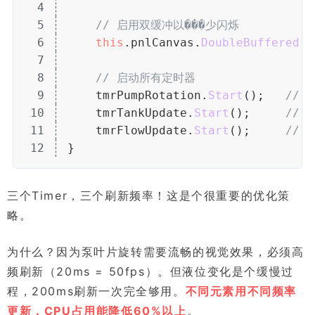
4
5
// 启用双缓冲以���少闪烁
6
this
.pnlCanvas.
DoubleBuffered
(
t
7
8
// 启动所有定时器
9
    tmrPumpRotation.
Start
();   
// 
10
    tmrTankUpdate.
Start
();     
// 
11
    tmrFlowUpdate.
Start
();     
// 
12
}
三个Timer，三个刷新频率！这是个很重要的优化策
略。
为什么？因为泵叶片旋转需要流畅的视觉效果，必须高
频刷新（20ms = 50fps）。但液位变化是个缓慢过
程，200ms刷新一次完全够用。
不同元素用不同频率
更新，CPU占用能降低60%以上
。