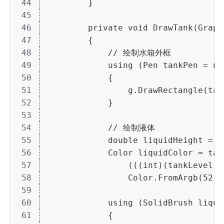
44
        }
45
46
        private void DrawTank(Graph
47
        {
48
            // 绘制水箱外框
49
            using (Pen tankPen = ne
50
            {
51
                g.DrawRectangle(tan
52
            }
53
54
            // 绘制液体
55
            double liquidHeight = 3
56
            Color liquidColor = ta
57
                (((int)(tankLevel *
58
                Color.FromArgb(52, 
59
60
            using (SolidBrush liqui
61
            {