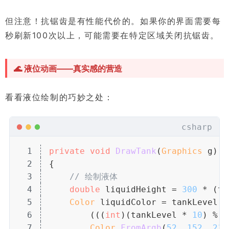
但注意！抗锯齿是有性能代价的。如果你的界面需要每
秒刷新100次以上，可能需要在特定区域关闭抗锯齿。
🌊 液位动画——真实感的营造
看看液位绘制的巧妙之处：
csharp
1
private
 void
 DrawTank
(
Graphics
 g)
2
{
3
// 绘制液体
4
double
 liquidHeight = 
300
 * (ta
5
Color
 liquidColor = tankLevel 
6
        (((
int
)(tankLevel * 
10
) % 
2
7
Color
.
FromArgb
(
52
, 
152
, 
219