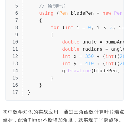
5
// 绘制叶片
6
using
 (
Pen
 bladePen = 
new
 Pen
(
C
7
    {
8
for
 (
int
 i = 
0
; i ＜ 
3
; i++
9
        {
10
double
 angle = pumpAngl
11
double
 radians = angle 
12
int
 x = 
350
 + (
int
)(
28
 
13
int
 y = 
410
 + (
int
)(
28
 
14
            g.
DrawLine
(bladePen, 
35
15
        }
16
    }
17
}
初中数学知识的实战应用！通过三角函数计算叶片端点
坐标，配合Timer不断增加角度，就实现了平滑旋转。