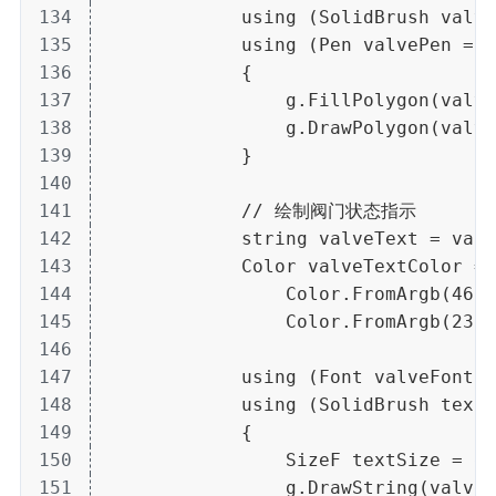
134
            using (SolidBrush valve
135
            using (Pen valvePen = n
136
            {
137
                g.FillPolygon(valve
138
                g.DrawPolygon(valve
139
            }
140
141
            // 绘制阀门状态指示
142
            string valveText = va
143
            Color valveTextColor = 
144
                Color.FromArgb(46, 
145
                Color.FromArgb(231,
146
147
            using (Font valveFont =
148
            using (SolidBrush textB
149
            {
150
                SizeF textSize = g.
151
                g.DrawString(valveT