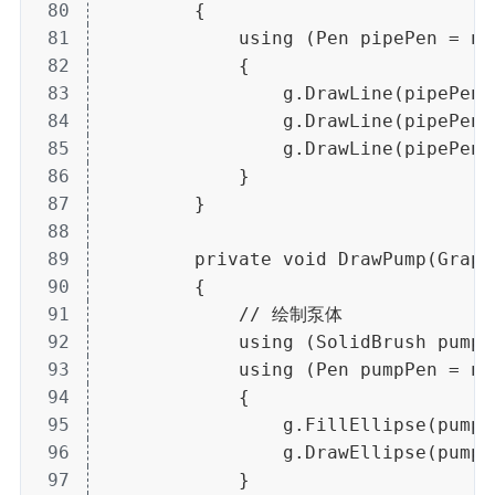
80
        {
81
            using (Pen pipePen = ne
82
            {
83
                g.DrawLine(pipePen,
84
                g.DrawLine(pipePen,
85
                g.DrawLine(pipePen,
86
            }
87
        }
88
89
        private void DrawPump(Graph
90
        {
91
            // 绘制泵体
92
            using (SolidBrush pumpB
93
            using (Pen pumpPen = ne
94
            {
95
                g.FillEllipse(pumpB
96
                g.DrawEllipse(pumpP
97
            }