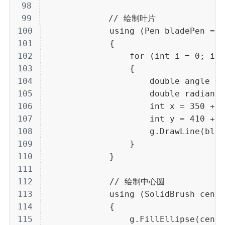
98
99
            // 绘制叶片
100
            using (Pen bladePen = n
101
            {
102
                for (int i = 0; i 
103
                {
104
                    double angle = 
105
                    double radians 
106
                    int x = 350 + (
107
                    int y = 410 + (
108
                    g.DrawLine(blad
109
                }
110
            }
111
112
            // 绘制中心圆
113
            using (SolidBrush cente
114
            {
115
                g.FillEllipse(cente