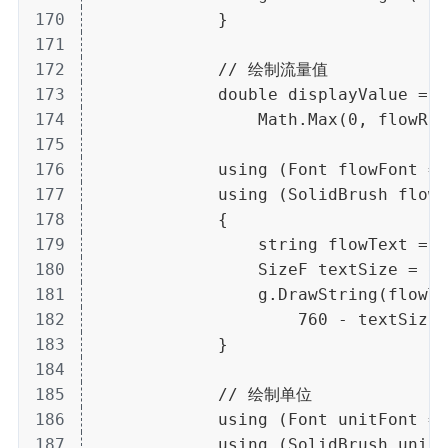
170
            }
171
172
            // 绘制流量值
173
            double displayValue = (
174
                Math.Max(0, flowRat
175
176
            using (Font flowFont = 
177
            using (SolidBrush flowB
178
            {
179
                string flowText = d
180
                SizeF textSize = g.
181
                g.DrawString(flowTe
182
                    760 - textSize.
183
            }
184
185
            // 绘制单位
186
            using (Font unitFont = 
187
            using (SolidBrush unitB