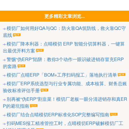
更多精彩文章浏览...
模切厂如何用好QA与QC：防火靠QA筑防线，救火靠QC守
底线
模切厂降本利器：点晴模切 ERP 智能分切算料器，一键算
出最优开料方案
警惕“伪ERP”陷阱：教你3个动作一眼识破进销存冒充ERP
的套路
模切厂点晴ERP「BOM+工序扫码报工」落地执行清单
模切厂ERP系统选型与行业专属功能、成本核算、财务总账
验收标准评估手册
别再被“伪ERP”割韭菜！模切厂老板一眼分清进销存和真ER
P的避坑指南
模切厂结合点晴模切ERP标准化SOP完整编写指南
扫码MES报工精准管控工时，点晴模切ERP破解模切厂工