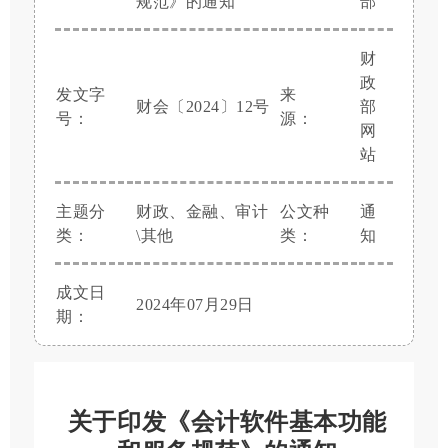
规范》的通知
部
财
政
发文字
来
财会〔2024〕12号
部
号：
源：
网
站
主题分
财政、金融、审计
公文种
通
类：
\其他
类：
知
成文日
2024年07月29日
期：
​关于印发《会计软件基本功能