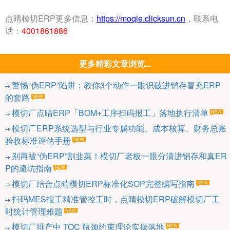
点晴模切ERP更多信息：
https://moqie.clicksun.cn
，联系电
话：
4001861886
更多精彩文章浏览...
警惕“伪ERP”陷阱：教你3个动作一眼识破进销存冒充ERP
的套路
模切厂点晴ERP「BOM+工序扫码报工」落地执行清单
模切厂ERP系统选型与行业专属功能、成本核算、财务总账
验收标准评估手册
别再被“伪ERP”割韭菜！模切厂老板一眼分清进销存和真ER
P的避坑指南
模切厂结合点晴模切ERP标准化SOP完整编写指南
扫码MES报工精准管控工时，点晴模切ERP破解模切厂工
时统计管理难题
模切厂排产中 TOC 瓶颈约束理论实操落地