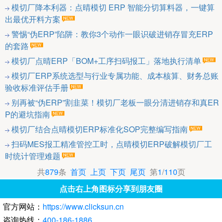
模切厂降本利器：点晴模切 ERP 智能分切算料器，一键算
出最优开料方案
警惕“伪ERP”陷阱：教你3个动作一眼识破进销存冒充ERP
的套路
模切厂点晴ERP「BOM+工序扫码报工」落地执行清单
模切厂ERP系统选型与行业专属功能、成本核算、财务总账
验收标准评估手册
别再被“伪ERP”割韭菜！模切厂老板一眼分清进销存和真ER
P的避坑指南
模切厂结合点晴模切ERP标准化SOP完整编写指南
扫码MES报工精准管控工时，点晴模切ERP破解模切厂工
时统计管理难题
共
879
条
首页
上页
下页
尾页
第
1
/
110
页
点击右上角图标分享到朋友圈
官方网站：
https://www.clicksun.cn
咨询热线：
400-186-1886