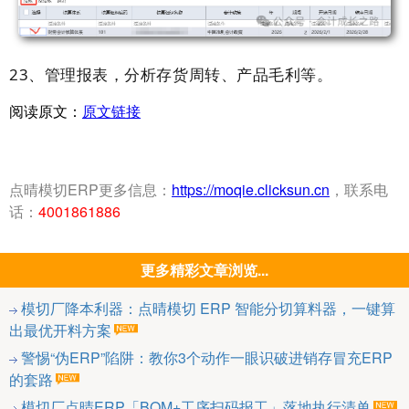
23、管理报表，分析存货周转、产品毛利等。
阅读原文：
原文链接
点晴模切ERP更多信息：
https://moqie.clicksun.cn
，联系电
话：
4001861886
更多精彩文章浏览...
模切厂降本利器：点晴模切 ERP 智能分切算料器，一键算
出最优开料方案
警惕“伪ERP”陷阱：教你3个动作一眼识破进销存冒充ERP
的套路
模切厂点晴ERP「BOM+工序扫码报工」落地执行清单