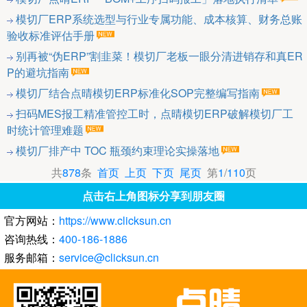
模切厂ERP系统选型与行业专属功能、成本核算、财务总账
验收标准评估手册
别再被“伪ERP”割韭菜！模切厂老板一眼分清进销存和真ER
P的避坑指南
模切厂结合点晴模切ERP标准化SOP完整编写指南
扫码MES报工精准管控工时，点晴模切ERP破解模切厂工
时统计管理难题
模切厂排产中 TOC 瓶颈约束理论实操落地
共
878
条
首页
上页
下页
尾页
第
1
/
110
页
点击右上角图标分享到朋友圈
官方网站：
https://www.clicksun.cn
咨询热线：
400-186-1886
服务邮箱：
service@clicksun.cn