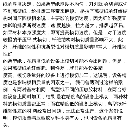
纸的厚度决定，如果离型纸厚度不均匀，刀刃就 会切穿或切
不到离型纸，给排废工序带来麻烦。 格拉辛离型纸的纤维结
构对圆压圆模切来说，主要影响模切速度，因为纤维强度直
接影响排废断裂速度，速 度越快、拉力越大，排废越容易。
如果材料本身强度大，即可提高模切速度。但是，对于速度
较慢的平压平 式模切，纤维结构对模切质量影响不大。此
外，纤维的韧性和抗断裂性对模切质量影响非常大，纤维韧
性好
的离型纸，在精度低的设备上模切可能不会出问题，但是，
如果离型纸的纤维脆、韧性差，就只能在设备精
度高、模切质量好的设备上进行模切加工，这说明，设备精
度也是影响模切质量的因素之一。 我们曾遇到过这样的案
例：有两种基材相同，离型纸不同的压敏胶材料，在两台标
签设备上同时加工，结果 是在精度高的设备上模切，两种材
料的模切质量都正常；而在精度低的设备上模切，离型纸纤
维韧性差的材 料经常出问题，无法正常生产。这个案例说
明，模切质量与压敏胶材料本身有关，也同设备的精度有
关。