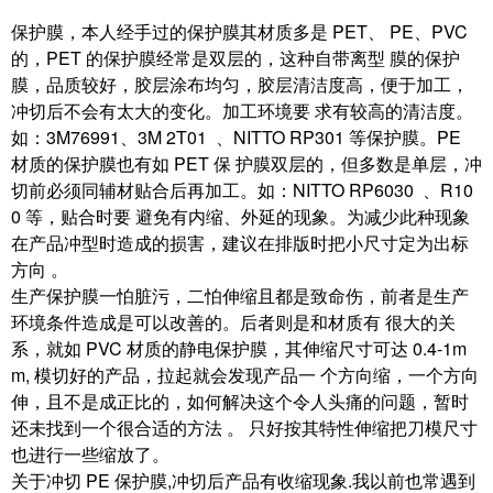
保护膜，本人经手过的保护膜其材质多是 PET、 PE、PVC
的，PET 的保护膜经常是双层的，这种自带离型 膜的保护
膜，品质较好，胶层涂布均匀，胶层清洁度高，便于加工，
冲切后不会有太大的变化。加工环境要 求有较高的清洁度。
如：3M76991、3M 2T01 、NITTO RP301 等保护膜。PE
材质的保护膜也有如 PET 保 护膜双层的，但多数是单层，冲
切前必须同辅材贴合后再加工。如：NITTO RP6030 、R10
0 等，贴合时要 避免有内缩、外延的现象。为减少此种现象
在产品冲型时造成的损害，建议在排版时把小尺寸定为出标
方向 。
生产保护膜一怕脏污，二怕伸缩且都是致命伤，前者是生产
环境条件造成是可以改善的。后者则是和材质有 很大的关
系，就如 PVC 材质的静电保护膜，其伸缩尺寸可达 0.4-1m
m, 模切好的产品，拉起就会发现产品一 个方向缩，一个方向
伸，且不是成正比的，如何解决这个令人头痛的问题，暂时
还未找到一个很合适的方法 。 只好按其特性伸缩把刀模尺寸
也进行一些缩放了。
关于冲切 PE 保护膜,冲切后产品有收缩现象.我以前也常遇到