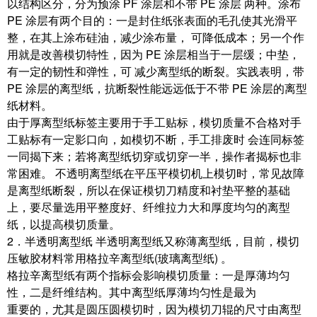
以结构区分，分为预涂 PF 涂层和不带 PE 涂层 两种。涂布
PE 涂层有两个目的：一是封住纸张表面的毛孔使其光滑平
整，在其上涂布硅油，减少涂布量， 可降低成本；另一个作
用就是改善模切特性，因为 PE 涂层相当于一层缓；中垫，
有一定的韧性和弹性，可 减少离型纸的断裂。实践表明，带
PE 涂层的离型纸，抗断裂性能远远低于不带 PE 涂层的离型
纸材料。
由于厚离型纸标签主要用于手工贴标，模切质量不合格对手
工贴标有一定影口向，如模切不断，手工排废时 会连同标签
一同揭下来；若将离型纸切穿或切穿一半，操作者揭标也非
常困难。 不透明离型纸在平压平模切机上模切时，常见故障
是离型纸断裂，所以在保证模切刀精度和衬垫平整的基础
上，要尽量选用平整度好、纤维拉力大和厚度均匀的离型
纸，以提高模切质量。
2．半透明离型纸 半透明离型纸又称薄离型纸，目前，模切
压敏胶材料常用格拉辛离型纸(玻璃离型纸) 。
格拉辛离型纸有两个指标会影响模切质量：一是厚薄均匀
性，二是纤维结构。其中离型纸厚薄均匀性是最为
重要的，尤其是圆压圆模切时，因为模切刀辊的尺寸由离型