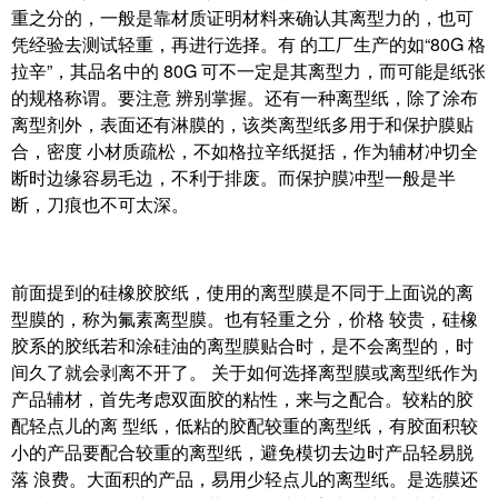
重之分的，一般是靠材质证明材料来确认其离型力的，也可
凭经验去测试轻重，再进行选择。有 的工厂生产的如“80G 格
拉辛”，其品名中的 80G 可不一定是其离型力，而可能是纸张
的规格称谓。要注意 辨别掌握。还有一种离型纸，除了涂布
离型剂外，表面还有淋膜的，该类离型纸多用于和保护膜贴
合，密度 小材质疏松，不如格拉辛纸挺括，作为辅材冲切全
断时边缘容易毛边，不利于排废。而保护膜冲型一般是半
断，刀痕也不可太深。
前面提到的硅橡胶胶纸，使用的离型膜是不同于上面说的离
型膜的，称为氟素离型膜。也有轻重之分，价格 较贵，硅橡
胶系的胶纸若和涂硅油的离型膜贴合时，是不会离型的，时
间久了就会剥离不开了。 关于如何选择离型膜或离型纸作为
产品辅材，首先考虑双面胶的粘性，来与之配合。较粘的胶
配轻点儿的离 型纸，低粘的胶配较重的离型纸，有胶面积较
小的产品要配合较重的离型纸，避免模切去边时产品轻易脱
落 浪费。大面积的产品，易用少轻点儿的离型纸。是选膜还