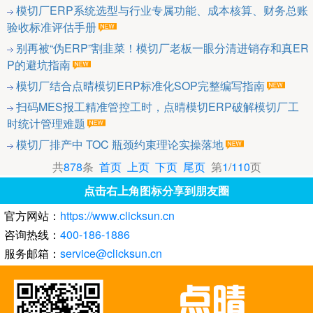
模切厂ERP系统选型与行业专属功能、成本核算、财务总账
验收标准评估手册
别再被“伪ERP”割韭菜！模切厂老板一眼分清进销存和真ER
P的避坑指南
模切厂结合点晴模切ERP标准化SOP完整编写指南
扫码MES报工精准管控工时，点晴模切ERP破解模切厂工
时统计管理难题
模切厂排产中 TOC 瓶颈约束理论实操落地
共
878
条
首页
上页
下页
尾页
第
1
/
110
页
点击右上角图标分享到朋友圈
官方网站：
https://www.clicksun.cn
咨询热线：
400-186-1886
服务邮箱：
service@clicksun.cn