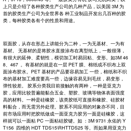
上只是介绍了各种胶类生产公司的几种产品，以美国 3M 为
首的胶类生产公司为全世界各 种工业制品开发出几百种的胶
类，每种胶类各有个的性质和用途。
双面胶，从存在形态上讲能分为二种，一为无基材、一为有
基材。 无基材的是将胶水直接涂布在离型纸上，一般很薄，
有很大的延伸、柔韧性，模切加工时易回粘、变形。如3M 46
8、467 。有基材的就是在一层 PET 膜、棉纸或不织布上双
面涂布胶水。PET 基材的产品要容易加工 一些，棉纸和不织
布的基材加工难度要高一些，边缘容易见到毛丝，易变形，
弹性较差。 胶系分类我目前接触的有两种，一种是亚克力
胶，应用比较普遍能黏合五金、塑胶、玻璃等物体表面强度
高的材料。一种是硅橡胶，该类胶纸可直接和橡胶、硅胶材
料黏合，而无需另外处理。胶系不同应用的对象亦不同，目
前市场应用时把胶纸做成一面亚克力胶另一面是硅橡胶，这
样就可以一面粘 PC 一面粘硅胶键。如 ：3M 9731 永佑的 Y
T156 四维的 HDT TDS15\RHTTDS25 等。而如果用亚克力