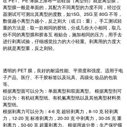
在 PET、PE 薄膜上涂布一层硅油（离型剂）就是离型膜，
离型膜一般是单面的，其配方不同离型的力度不同，经过仪
器测试可可测出其离型的度数，如15G、25G 至 80G 不等，
数值越小离型力越小，反之则大（或 曰：重）。手工测试轻
重的方法是：取一款相同的胶纸，分成几份大小相同，取几
份不同的离型膜和胶各互 相贴合，施加相同的压力，用手去
进行剥离试验，仔细感觉拉力的大小轻重。剥离用的力度大
的就是离型重，反之则轻。
透明的 PET 膜，良好的耐温性能、平滑度和强度。适用于电
子产品、医疗、不干胶标签以及玩具、高级化 妆品的包装
等。
根据离型面可以分为：单面离型和双面离型。 根据离型剂可
以分为：有机硅离型纸、有机氟离型纸以及其他离型材料类
离型纸。
根据剥离力可以分为：4-6 克 超轻剥离力，8-10 克 轻剥离
力，12-20 克 标准剥离力，20-30 克 中剥离力，30-35 克 重
剥离力，50-60 克 超重剥离力。 根据用途分类：生产保护膜