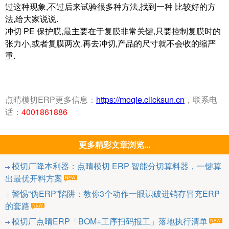
过这种现象,不过后来试验很多种方法,找到一种 比较好的方
法,给大家说说.
冲切 PE 保护膜,最主要在于复膜非常关键,只要控制复膜时的
张力小,或者复膜两次.再去冲切,产品的尺寸就不会收的缩严
重.
点晴模切ERP更多信息：
https://moqie.clicksun.cn
，联系电
话：
4001861886
更多精彩文章浏览...
模切厂降本利器：点晴模切 ERP 智能分切算料器，一键算
出最优开料方案
警惕“伪ERP”陷阱：教你3个动作一眼识破进销存冒充ERP
的套路
模切厂点晴ERP「BOM+工序扫码报工」落地执行清单