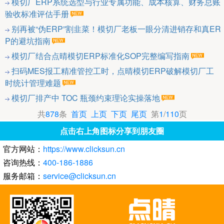
模切厂ERP系统选型与行业专属功能、成本核算、财务总账
验收标准评估手册
别再被“伪ERP”割韭菜！模切厂老板一眼分清进销存和真ER
P的避坑指南
模切厂结合点晴模切ERP标准化SOP完整编写指南
扫码MES报工精准管控工时，点晴模切ERP破解模切厂工
时统计管理难题
模切厂排产中 TOC 瓶颈约束理论实操落地
共
878
条
首页
上页
下页
尾页
第
1
/
110
页
点击右上角图标分享到朋友圈
官方网站：
https://www.clicksun.cn
咨询热线：
400-186-1886
服务邮箱：
service@clicksun.cn