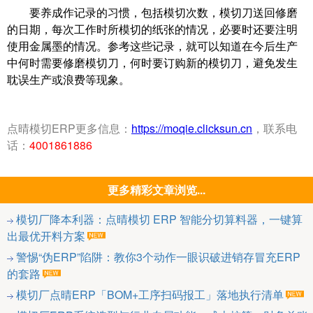
要养成作记录的习惯，包括模切次数，模切刀送回修磨
的日期，每次工作时所模切的纸张的情况，必要时还要注明
使用金属墨的情况。参考这些记录，就可以知道在今后生产
中何时需要修磨模切刀，何时要订购新的模切刀，避免发生
耽误生产或浪费等现象。
点晴模切ERP更多信息：
https://moqie.clicksun.cn
，联系电
话：
4001861886
更多精彩文章浏览...
模切厂降本利器：点晴模切 ERP 智能分切算料器，一键算
出最优开料方案
警惕“伪ERP”陷阱：教你3个动作一眼识破进销存冒充ERP
的套路
模切厂点晴ERP「BOM+工序扫码报工」落地执行清单