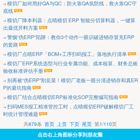
模切厂如何用好QA与QC：防火靠QA筑防线，救火靠QC守
底线
模切厂降本利器：点晴模切 ERP 智能分切算料器，一键算
出最优开料方案
警惕“伪ERP”陷阱：教你3个动作一眼识破进销存冒充ERP
的套路
模切厂点晴ERP「BOM+工序扫码报工」落地执行清单
模切厂ERP系统选型与行业专属功能、成本核算、财务总账
验收标准评估手册
别再被“伪ERP”割韭菜！模切厂老板一眼分清进销存和真ER
P的避坑指南
模切厂结合点晴模切ERP标准化SOP完整编写指南
扫码MES报工精准管控工时，点晴模切ERP破解模切厂工
时统计管理难题
共
879
条
首页
上页
下页
尾页
第
1
/
110
页
点击右上角图标分享到朋友圈