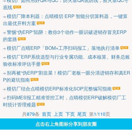
模切厂如何用好QA与QC：防火靠QA筑防线，救火靠QC守
底线
模切厂降本利器：点晴模切 ERP 智能分切算料器，一键算
出最优开料方案
警惕“伪ERP”陷阱：教你3个动作一眼识破进销存冒充ERP
的套路
模切厂点晴ERP「BOM+工序扫码报工」落地执行清单
模切厂ERP系统选型与行业专属功能、成本核算、财务总账
验收标准评估手册
别再被“伪ERP”割韭菜！模切厂老板一眼分清进销存和真ER
P的避坑指南
模切厂结合点晴模切ERP标准化SOP完整编写指南
扫码MES报工精准管控工时，点晴模切ERP破解模切厂工
时统计管理难题
共
879
条
首页
上页
下页
尾页
第
1
/
110
页
点击右上角图标分享到朋友圈