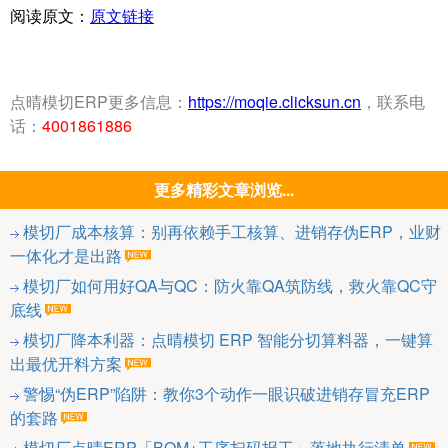
阅读原文：
原文链接
点晴模切ERP更多信息：
https://moqie.clicksun.cn
，联系电
话：
4001861886
更多精彩文章浏览...
模切厂成本核算：别再依赖手工核算、进销存伪ERP，业财
一体化才是出路
模切厂如何用好QA与QC：防火靠QA筑防线，救火靠QC守
底线
模切厂降本利器：点晴模切 ERP 智能分切算料器，一键算
出最优开料方案
警惕“伪ERP”陷阱：教你3个动作一眼识破进销存冒充ERP
的套路
模切厂点晴ERP「BOM+工序扫码报工」落地执行清单