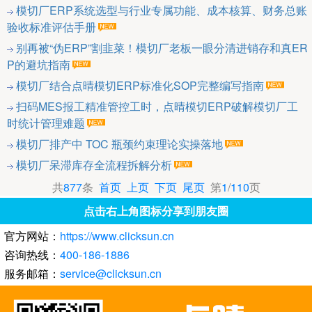
模切厂ERP系统选型与行业专属功能、成本核算、财务总账
验收标准评估手册
别再被“伪ERP”割韭菜！模切厂老板一眼分清进销存和真ER
P的避坑指南
模切厂结合点晴模切ERP标准化SOP完整编写指南
扫码MES报工精准管控工时，点晴模切ERP破解模切厂工
时统计管理难题
模切厂排产中 TOC 瓶颈约束理论实操落地
模切厂呆滞库存全流程拆解分析
共
877
条
首页
上页
下页
尾页
第
1
/
110
页
点击右上角图标分享到朋友圈
官方网站：
https://www.clicksun.cn
咨询热线：
400-186-1886
服务邮箱：
service@clicksun.cn