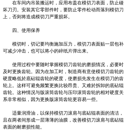
在车间内吊装搬运时，应用布盖在模切刀表面，防止碰
坏刀刃。安装其它零部件时，要防止零件松动而落到模切刀
上，否则将造成模切刀严重损坏。
四、使用保养
模切时，切记要均衡施加压力，模切刀表面贴一层包补
可减少冲击，也可以将小的碎纸片弹出来。
使用过程中要随时掌握模切刀齿轮的磨损情况，必要时
及时更换齿轮。因为在加工时，制造商有意使模切刀齿轮的
硬度略低於底砧辊齿轮的硬度，使磨损先发生在模切刀的齿
轮上。这样可避免频繁更换比较昂贵、又难於拆卸的底砧辊
齿轮。这种情况与版滚筒齿轮与压印滚筒齿轮的相对硬度关
系非常相似，因为更换版滚筒齿轮更容易一些。
适量润滑油，以保持模切刀滚肩与底砧辊表面的清洁，
且在两者间形成一层薄薄的油膜，改善模切刀滚肩与底砧辊
表面的耐磨损性能。