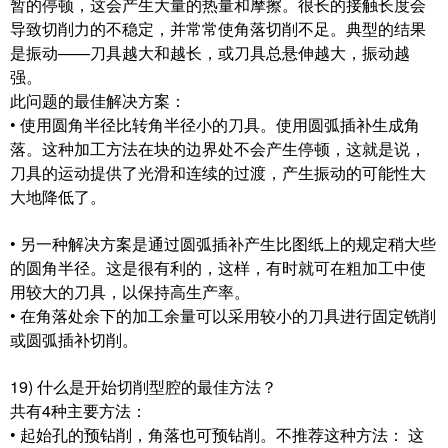
暂的停顿，这会产生大量的热量和摩擦。很长的接触长度会
导致切削力的不稳定，并常常使角落切削不足。典型的结果
是振动——刀具越大和越长，或刀具总悬伸越大，振动越
强。
此问题的最佳解决方案：
• 使用圆角半径比转角半径小的刀具。使用圆弧插补生成角
落。这种加工方法在块的边界处不会产生停顿，这就是说，
刀具的运动提供了光滑和连续的过渡，产生振动的可能性大
大地降低了。
• 另一种解决方案是通过圆弧插补产生比图纸上的规定稍大些
的圆角半径。这是很有利的，这样，有时就可在粗加工中使
用较大的刀具，以保持高生产率。
• 在角落处余下的加工余量可以采用较小的刀具进行固定铣削
或圆弧插补切削。
19) 什么是开始切削型腔的最佳方法？
共有4种主要方法：
• 起始孔的预钻削，角落也可预钻削。不推荐这种方法： 这