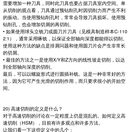
需要增加一种刀具，同时此刀具也要占据刀具室内空间。单
从切削的观点看，刀具通过预钻削孔时因切削力而产生不利
的振动。当使用预钻削孔时，常常会导致刀具损坏。使用预
钻削孔，也会增加切屑的再切削。
• 如果使用球头立铣刀或圆刀片刀具（见模具制造样本C-110
2:1），通常采用啄铣，以保证全部轴向深度都能得以切削。
使用这种方法的缺点是排屑问题和使用圆刀片会产生非常长
的切屑。
• 最佳的方法之一是使用X/Y和Z方向的线性坡走切削，以达
到全部轴向深度的切削。
最后，可以以螺旋形式进行圆插补铣。这是一种非常好的方
法，因为它可产生光滑的切削作用，而只要求很小的开始空
间。
20) 高速切削的定义是什么？
对于高速切削的讨论在一定程度上仍是混乱的。如何定义高
速切削（HSM），目前有许多观点和许多方法。
让我们看一下这些定义中的几个：