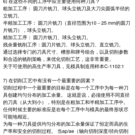
6) 在这些不同的工序中应主要使用何种刀具？
粗加工工序： 圆刀片铣刀、球头立铣刀及大刀尖圆弧半径的
立铣刀。
半精加工工序： 圆刀片铣刀（直径范围为10－25 mm的圆刀
片铣刀），球头立铣刀。
精加工工序： 圆刀片铣刀、球头立铣刀。
残余量铣削工序：圆刀片铣刀、球头立铣刀、直立铣刀。
通过选择专门的刀具尺寸、槽形和牌号组合，以及切削参数
和合适的铣削策略，来优化切削工艺，这非常重要。
关于可使用的高生产率刀具，见模具制造用样本C-1102:1
7) 在切削工艺中有没有一个最重要的因素？
切削过程中一个最重要的目标是在每一个工序中为每一种刀
具创建均匀分布的加工余量。 这就是说，必须使用不同直径
的刀具（从大到小），特别是在粗加工和半精加工工序中。
任何时候主要的标准应是在每个工序中与模具的最终形状尽
可能地相近。
为每一种刀具提供均匀分布的加工余量保证了恒定而高的生
产率和安全的切削过程。 当ap/ae（轴向切削深度/径向切削