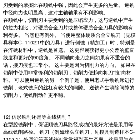
刃受到的摩擦比在顺铣中强，因此会产生更多的热量。 逆铣
中径向力也明显高，这对主轴轴承有不利影响。
在顺铣中，切削刃主要受到的是压缩应力，这与逆铣中产生
的拉力相比，对硬质合金刀片或整体硬质合金刀具的影响有
利得多。 当然也有例外。 当使用整体硬质合金立铣刀（见模
具样本C- 1102:1中的刀具）进行侧铣（精加工）时，特别是
在淬硬材料中，逆铣是首选。 这更容易获得更小公差的壁直
线度和更好的90度角。 不同轴向走刀之间如果有不重合的
话，接刀痕也非常小。 这主要是因为切削力的方向。 如果在
切削中使用非常锋利的切削刃，切削力便趋向将刀“拉”向材
料。 可以使用逆铣的另一个例子是，使用老式手动铣床进行
铣削，老式铣床的丝杠有较大的间隙。 逆铣产生消除间隙的
切削力，使铣削动作更平稳。
12) 仿形铣削还是等高线切削？
在型腔铣削中，保证顺铣刀具路径成功的最好方法是采用等
高线铣削路径。 铣刀（例如球头立铣刀，见模具制造样本C-
1102:1）外圆沿等高线铣削常常得到高生产率，这是因为在