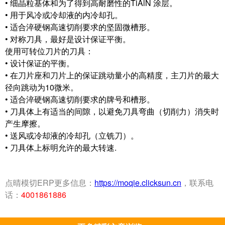
• 细晶粒基体和为了得到高耐磨性的TiAlN 涂层。
• 用于风冷或冷却液的内冷却孔。
• 适合淬硬钢高速切削要求的坚固微槽形。
• 对称刀具，最好是设计保证平衡。
使用可转位刀片的刀具：
• 设计保证的平衡。
• 在刀片座和刀片上的保证跳动量小的高精度，主刀片的最大
径向跳动为10微米。
• 适合淬硬钢高速切削要求的牌号和槽形。
• 刀具体上有适当的间隙，以避免刀具弯曲（切削力）消失时
产生摩擦。
• 送风或冷却液的冷却孔（立铣刀）。
• 刀具体上标明允许的最大转速.
点晴模切ERP更多信息：
https://moqie.clicksun.cn
，联系电
话：
4001861886