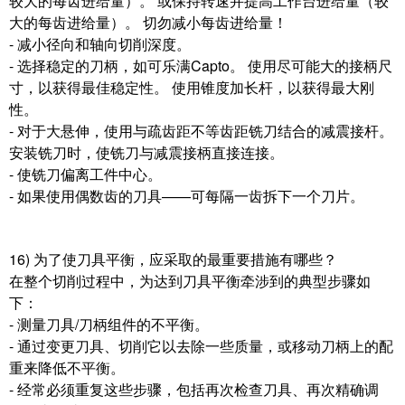
较大的每齿进给量）。 或保持转速并提高工作台进给量（较
大的每齿进给量）。 切勿减小每齿进给量！
- 减小径向和轴向切削深度。
- 选择稳定的刀柄，如可乐满Capto。 使用尽可能大的接柄尺
寸，以获得最佳稳定性。 使用锥度加长杆，以获得最大刚
性。
- 对于大悬伸，使用与疏齿距不等齿距铣刀结合的减震接杆。
安装铣刀时，使铣刀与减震接柄直接连接。
- 使铣刀偏离工件中心。
- 如果使用偶数齿的刀具——可每隔一齿拆下一个刀片。
16) 为了使刀具平衡，应采取的最重要措施有哪些？
在整个切削过程中，为达到刀具平衡牵涉到的典型步骤如
下：
- 测量刀具/刀柄组件的不平衡。
- 通过变更刀具、切削它以去除一些质量，或移动刀柄上的配
重来降低不平衡。
- 经常必须重复这些步骤，包括再次检查刀具、再次精确调