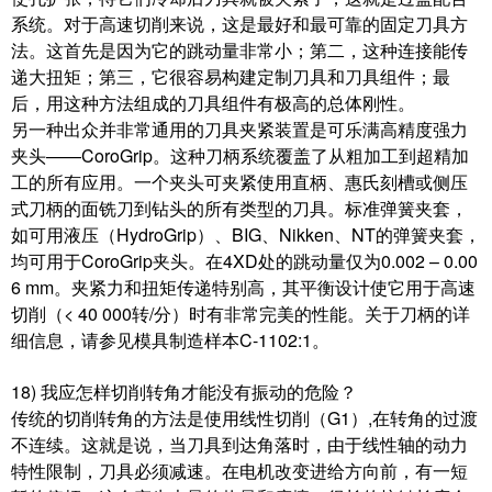
系统。对于高速切削来说，这是最好和最可靠的固定刀具方
法。这首先是因为它的跳动量非常小；第二，这种连接能传
递大扭矩；第三，它很容易构建定制刀具和刀具组件；最
后，用这种方法组成的刀具组件有极高的总体刚性。
另一种出众并非常通用的刀具夹紧装置是可乐满高精度强力
夹头——CoroGrip。这种刀柄系统覆盖了从粗加工到超精加
工的所有应用。一个夹头可夹紧使用直柄、惠氏刻槽或侧压
式刀柄的面铣刀到钻头的所有类型的刀具。标准弹簧夹套，
如可用液压（HydroGrip）、BIG、Nikken、NT的弹簧夹套，
均可用于CoroGrip夹头。在4XD处的跳动量仅为0.002 – 0.00
6 mm。夹紧力和扭矩传递特别高，其平衡设计使它用于高速
切削（< 40 000转/分）时有非常完美的性能。关于刀柄的详
细信息，请参见模具制造样本C-1102:1。
18) 我应怎样切削转角才能没有振动的危险？
传统的切削转角的方法是使用线性切削（G1）,在转角的过渡
不连续。这就是说，当刀具到达角落时，由于线性轴的动力
特性限制，刀具必须减速。在电机改变进给方向前，有一短