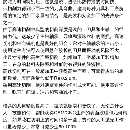
的吃刀时间特别短。这就是说，进给比热传播的时间快。
低切削力得到小而一致的刀具弯曲。这与每种刀具和工序所
需的恒定的加工余量相结合，是高效和安全加工的先决条件
之一。
由于高速切削中典型的切削深度是浅的，刀具和主轴上的径
向力低。这减少了主轴轴承、导轨和滚珠丝杠的磨损。高速
切削和轴向铣削也是良好的组合，它对主轴轴承的冲击小，
使用这种方法可以使用悬伸较长的刀具而振动的风险不大。
小尺寸零件的高生产率切削，如粗加工、半精加工和精加
工，在总的材料去除率相对低时有很好的经济性。
高速切削可在一般精加工中获得高生产率，可获得杰出的表
面质量。表面质量常低于Ra 0.2 um。
采用高速切削，使对薄壁零件的切削成为可能。使用高速切
削，吃刀时间短，冲击和弯曲减小了。
模具的几何精度提高了，组装就容易和更快了。无论是什么
人，技能如何，都能获得CAM/CNC生产的表面纹理和几何精
度。如果花在切削上的时间稍多一些，费时的人工抛光工作
可显著减少。常常可减少达60-100%