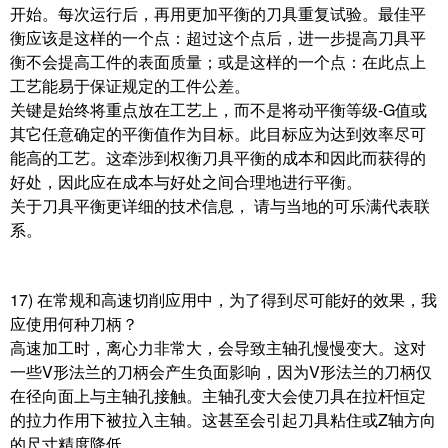
开始。每次运行后，再用更加平衡的刀具重复试验。最佳平
衡应该是这样的一个点：超过这个点后，进一步提高刀具平
衡不会提高工件的表面质量；或是这样的一个点：在此点上
工艺能易于保证规定的工件公差。
关键是始终将重点放在工艺上，而不是将动平衡等级-G值或
其它任意确定的平衡值作为目标。此目标应为达到效率尽可
能高的工艺。这牵涉到权衡刀具平衡的成本和因此而获得的
好处，因此应在成本与好处之间合理地进行平衡。
关于刀具平衡更详细的技术信息， 请与当地的可乐满代表联
系。
17) 在常规和高速切削应用中，为了得到尽可能好的效果，我
应使用何种刀柄？
高速加工时，离心力非常大，会导致主轴孔慢慢变大。这对
一些V形法兰的刀柄会产生负面影响，因为V形法兰的刀柄仅
在径向面上与主轴孔接触。主轴孔变大会使刀具在拉杆恒定
的拉力作用下被拉入主轴。这甚至会引起刀具粘住或Z轴方向
的尺寸精度降低。