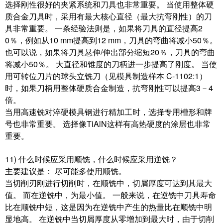
选择刚性很好的夹紧系统和刀具也非常重要。 当使用整体硬
质合金刀具时，采用有最大核心直径（最大抗弯刚性）的刀
具非常重要。 一条经验法则是，如果将刀具的直径提高2
0％，例如从10 mm提高到12 mm，刀具的弯曲将减小50％。
也可以说，如果将刀具悬伸/伸出部分缩短20％，刀具的弯曲
将减小50％。 大直径和锥度的刀柄进一步提高了刚度。 当使
用可转位刀片的球头立铣刀（见模具制造样本 C-1102:1）
时，如果刀柄用整体硬质合金制造，抗弯刚性可以提高3－4
倍。
当用高速铣对淬硬模具钢进行精加工时，选择专用槽形和牌
号也非常重要。 选择像TiAlN这样有高热硬度的涂层也非常
重要。
11) 什么时候应采用顺铣，什么时候应采用逆铣？
主要建议是： 尽可能多使用顺铣。
当切削刃刚进行切削时，在顺铣中，切屑厚度可达到其最大
值。 而在逆铣中，为最小值。 一般来说，在逆铣中刀具寿命
比在顺铣中短，这是因为在逆铣中产生的热量比在顺铣中明
显地高。 在逆铣中当切屑厚度从零增加到最大时，由于切削