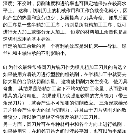
深度）不变时，切削速度和进给率也可恒定地保持在较高水
平上。 这样，切削刃上的机械作用和工作负载变化就小，因
此产生的热量和疲劳也少，从而提高了刀具寿命。 如果后面
的工序是一些半精加工工序，特别是所有精加工工序，就可
进行无人加工或部分无人加工。 恒定的材料加工余量也是高
速切削应用的基本标准。
恒定的加工余量的另一个有利的效应是对机床——导轨、球
丝杠和主轴轴承的不利影响小。
8) 为什么最经常将圆刀片铣刀作为模具粗加工刀具的首选？
如果使用方肩铣刀进行型腔的粗铣削，在半精加工中就要去
除大量的台阶状切削余量。 这将使切削力发生变化，使刀具
弯曲。 其结果是给精加工留下不均匀的加工余量，从而影响
模具的几何精度。 如果使用刀尖强度较弱的方肩铣刀（带三
角形刀片），就会产生不可预测的切削效应。 三角形或菱形
刀片还会产生更大的径向切削力，并且由于刀片切削刃的数
量较少，所以他们是经济性较差的粗加工刀具。
另一方面，圆刀片可在各种材料中和各个方向上进行铣削，
如果使用它，在相邻刀路之间过渡较平滑，也可以为半精加