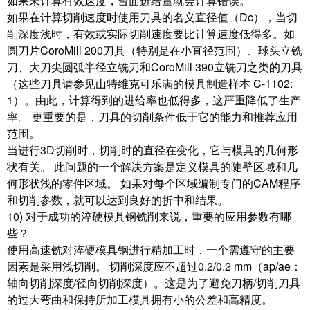
如果未计算有效速度，台面进给量就会计算错误。
如果在计算切削速度时使用刀具的名义直径值（Dc），当切
削深度浅时，有效或实际切削速度要比计算速度低得多。如
圆刀片CoroMill 200刀具（特别是在小直径范围）、球头立铣
刀、大刀尖圆弧半径立铣刀和CoroMill 390立铣刀之类的刀具
（这些刀具请参见山特维克可乐满的模具制造样本 C-1102:
1）。由此，计算得到的进给率也低得多，这严重降低了生产
率。 更重要的是，刀具的切削条件低于它的能力和推荐应用
范围。
当进行3D切削时，切削时的直径在变化，它与模具的几何形
状有关。 此问题的一个解决方案是定义模具的陡壁区域和几
何形状浅的零件区域。 如果对每个区域编制专门的CAM程序
和切削参数，就可以达到良好的折中和结果。
10) 对于成功的淬硬模具钢铣削来说，重要的应用参数有哪
些？
使用高速铣对淬硬模具钢进行精加工时，一个需遵守的主要
因素是采用浅切削。 切削深度应不超过0.2/0.2 mm（ap/ae：
轴向切削深度/径向切削深度）。这是为了避免刀柄/切削刀具
的过大弯曲和保持所加工模具拥有小的公差和高精度。