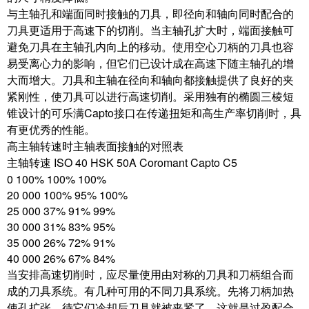
与主轴孔和端面同时接触的刀具，即径向和轴向同时配合的
刀具更适用于高速下的切削。当主轴孔扩大时，端面接触可
避免刀具在主轴孔内向上的移动。使用空心刀柄的刀具也容
易受离心力的影响，但它们已设计成在高速下随主轴孔的增
大而增大。刀具和主轴在径向和轴向都接触提供了良好的夹
紧刚性，使刀具可以进行高速切削。采用独有的椭圆三棱短
锥设计的可乐满Capto接口在传递扭矩和高生产率切削时，具
有更优秀的性能。
高主轴转速时主轴表面接触的对照表
主轴转速 ISO 40 HSK 50A Coromant Capto C5
0 100% 100% 100%
20 000 100% 95% 100%
25 000 37% 91% 99%
30 000 31% 83% 95%
35 000 26% 72% 91%
40 000 26% 67% 84%
当安排高速切削时，应尽量使用由对称的刀具和刀柄组合而
成的刀具系统。有几种可用的不同刀具系统。先将刀柄加热
使孔扩张，待它们冷却后刀具就被夹紧了，这就是过盈配合