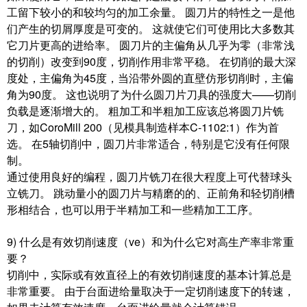
工留下较小的和较均匀的加工余量。 圆刀片的特性之一是他
们产生的切屑厚度是可变的。 这就使它们可使用比大多数其
它刀片更高的进给率。 圆刀片的主偏角从几乎为零（非常浅
的切削）改变到90度，切削作用非常平稳。 在切削的最大深
度处，主偏角为45度，当沿带外圆的直壁仿形切削时，主偏
角为90度。 这也说明了为什么圆刀片刀具的强度大——切削
负载是逐渐增大的。 粗加工和半粗加工应该总将圆刀片铣
刀，如CoroMill 200（见模具制造样本C-1102:1）作为首
选。 在5轴切削中，圆刀片非常适合，特别是它没有任何限
制。
通过使用良好的编程，圆刀片铣刀在很大程度上可代替球头
立铣刀。 跳动量小的圆刀片与精磨的的、正前角和轻切削槽
形相结合，也可以用于半精加工和一些精加工工序。
9) 什么是有效切削速度（ve）和为什么它对高生产率非常重
要？
切削中，实际或有效直径上的有效切削速度的基本计算总是
非常重要。 由于台面进给量取决于一定切削速度下的转速，