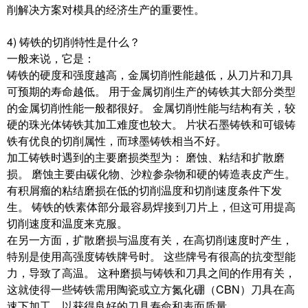
削解决方案对模具的经济生产的重要性。
4) 铸铁的切削特性是什么？
一般来说，它是：
铸铁的硬度和强度越高，金属切削性能越低，从刀片和刀具
可预期的寿命越低。 用于金属切削生产的铸铁其大部分类型
的金属切削性能一般都很好。 金属切削性能与结构有关，较
硬的珠光体铸铁其加工难度也较大。 片状石墨铸铁和可锻铸
铁有优良的切削属性，而球墨铸铁相当不好。
加工铸铁时遇到的主要磨损类型为： 磨蚀、粘结和扩散磨
损。 磨蚀主要由碳化物、沙粒参杂物和硬的铸造表皮产生。
有积屑瘤的粘结磨损在低的切削温度和切削速度条件下发
生。 铸铁的铁素体部分最容易焊接到刀片上，但这可用提高
切削速度和温度来克服。
在另一方面，扩散磨损与温度有关，在高切削速度时产生，
特别是使用高强度铸铁牌号时。 这些牌号有很高的抗变型能
力，导致了高温。 这种磨损与铸铁和刀具之间的作用有关，
这就使得一些铸铁需用陶瓷或立方氮化硼（CBN）刀具在高
速下加工，以获得良好的刀具寿命和表面质量。