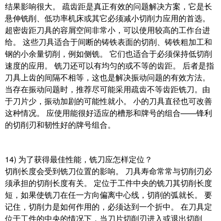
结果影响很大。 疏齿距是真正有效的问题解决方案，它是长
悬伸铣削、低功率机床或其它必须减小切削力应用的首选。
超密齿距刀具的容屑空间非常小，可以使用较高的工作台进
给。 这些刀具适合于间断的铸铁表面的切削、铸铁粗加工和
钢的小余量切削，例如侧铣。 它们也适合于必须保持低切削
速度的应用。 铣刀还可以有均匀的或不等的齿距。 后者是指
刀具上齿的间隔不相等，这也是解决振动问题的有效方法。
当存在振动问题时，推荐尽可能采用疏齿不等齿距铣刀。由
于刀片少，振动加剧的可能性就小。 小的刀具直径也可改善
这种情况。 应使用能很好适应的槽形和牌号的组合——锋利
的切削刃和韧性好的牌号组合。
14) 为了获得最佳性能，铣刀应怎样定位？
切削长度会受到铣刀位置的影响。 刀具寿命常常与切削刃必
须承担的切削长度有关。 定位于工件中央的铣刀其切削长度
短，如果使铣刀在任一方向偏离中心线，切削的弧就长。 要
记住，切削力是如何作用的，必须达到一个折中。 在刀具定
位于工件的中央的情况下，当刀片切削刃进入或退出切削