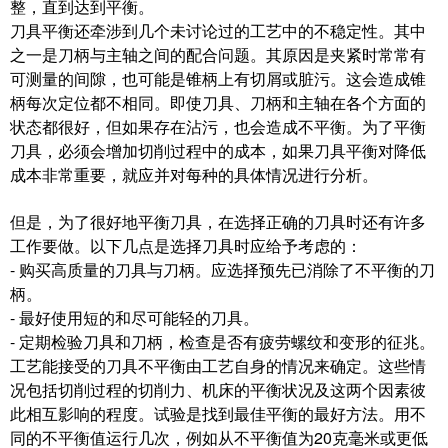
整，直到达到平衡。
刀具平衡还牵涉到几个未讨论过的工艺中的不稳定性。其中
之一是刀柄与主轴之间的配合问题。其原因是夹紧时常常有
可测量的间隙，也可能是锥柄上有切屑或脏污。这会造成锥
柄每次定位都不相同。即使刀具、刀柄和主轴在各个方面的
状态都很好，但如果存在沾污，也会造成不平衡。为了平衡
刀具，必须会增加切削过程中的成本，如果刀具平衡对降低
成本非常重要，就应并对每种的具体情况进行分析。
但是，为了很好地平衡刀具，在选择正确的刀具时还有许多
工作要做。以下几点是选择刀具时应给予考虑的：
- 购买高质量的刀具与刀柄。应选择预先已消除了不平衡的刀
柄。
- 最好使用短的和尽可能轻的刀具。
- 定期检验刀具和刀柄，检查是否有疲劳螺纹和变形的征兆。
工艺能接受的刀具不平衡由工艺自身的情况来确定。这些情
况包括切削过程的切削力、机床的平衡状况及这两个因素彼
此相互影响的程度。试验是找到最佳平衡的最好方法。用不
同的不平衡值运行几次，例如从不平衡值为20克毫米或更低