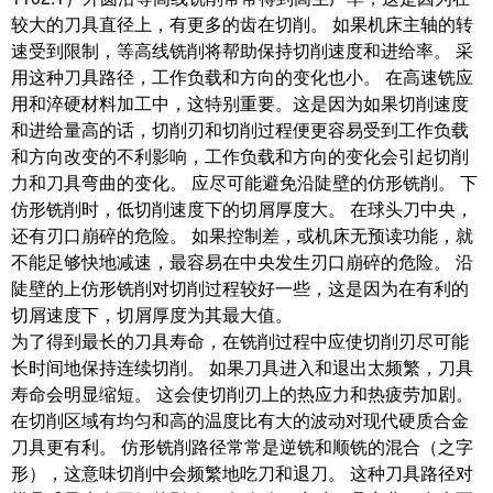
较大的刀具直径上，有更多的齿在切削。 如果机床主轴的转
速受到限制，等高线铣削将帮助保持切削速度和进给率。 采
用这种刀具路径，工作负载和方向的变化也小。 在高速铣应
用和淬硬材料加工中，这特别重要。这是因为如果切削速度
和进给量高的话，切削刃和切削过程便更容易受到工作负载
和方向改变的不利影响，工作负载和方向的变化会引起切削
力和刀具弯曲的变化。 应尽可能避免沿陡壁的仿形铣削。 下
仿形铣削时，低切削速度下的切屑厚度大。 在球头刀中央，
还有刃口崩碎的危险。 如果控制差，或机床无预读功能，就
不能足够快地减速，最容易在中央发生刃口崩碎的危险。 沿
陡壁的上仿形铣削对切削过程较好一些，这是因为在有利的
切屑速度下，切屑厚度为其最大值。
为了得到最长的刀具寿命，在铣削过程中应使切削刃尽可能
长时间地保持连续切削。 如果刀具进入和退出太频繁，刀具
寿命会明显缩短。 这会使切削刃上的热应力和热疲劳加剧。
在切削区域有均匀和高的温度比有大的波动对现代硬质合金
刀具更有利。 仿形铣削路径常常是逆铣和顺铣的混合（之字
形），这意味切削中会频繁地吃刀和退刀。 这种刀具路径对