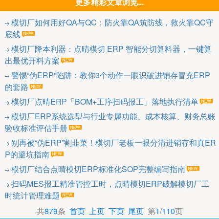
更多精彩文章浏览...
模切厂如何用好QA与QC：防火靠QA筑防线，救火靠QC守
底线
模切厂降本利器：点晴模切 ERP 智能分切算料器，一键算
出最优开料方案
警惕“伪ERP”陷阱：教你3个动作一眼识破进销存冒充ERP
的套路
模切厂点晴ERP「BOM+工序扫码报工」落地执行清单
模切厂ERP系统选型与行业专属功能、成本核算、财务总账
验收标准评估手册
别再被“伪ERP”割韭菜！模切厂老板一眼分清进销存和真ER
P的避坑指南
模切厂结合点晴模切ERP标准化SOP完整编写指南
扫码MES报工精准管控工时，点晴模切ERP破解模切厂工
时统计管理难题
共
879
条
首页
上页
下页
尾页
第
1
/
110
页