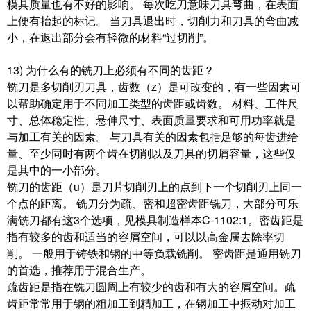
模具质量也有不好的影响。 每次吃刀意味刀具弯曲，在表面
上便有抬起的标记。 当刀具退出时，切削力和刀具的弯曲减
小，在退出部分会有轻微的材料“过切削”。
13) 为什么有的铣刀上必须有不同的齿距？
铣刀是多切削刃刀具，齿数（z）是可改变的，有一些因素可
以帮助确定用于不同加工类型的齿距或齿数。 材料、工件尺
寸、总体稳定性、悬伸尺寸、表面质量要求和可用功率就是
与加工有关的因素。 与刀具有关的因素包括足够的每齿进给
量、至少同时有两个齿在切削以及刀具的切屑容量，这些仅
是其中的一小部分。
铣刀的齿距（u）是刀片切削刃上的点到下一个切削刃上同一
个点的距离。 铣刀分为疏、密和超密齿距铣刀，大部分可乐
满铣刀都有这3个选项，见模具制造样本C-1102:1。密齿距是
指有较多的齿和适当的容屑空间，可以以高金属去除率切
削。 一般用于铸铁和钢的中等负载铣削。 密齿距是通用铣刀
的首选，推荐用于混合生产。
疏齿距是指在铣刀圆周上有较少的齿和有大的容屑空间。疏
齿距常常用于钢的粗加工到精加工，在钢加工中振动对加工