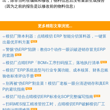
出，除非当时在编辑和修改了物料信息后没有重新生成报告
（因为之前的报告是以修改前的物料信息）
更多精彩文章浏览...
模切厂降本利器：点晴模切 ERP 智能分切算料器，一键算
出最优开料方案
警惕“伪ERP”陷阱：教你3个动作一眼识破进销存冒充ERP
的套路
模切厂点晴ERP「BOM+工序扫码报工」落地执行清单
模切厂ERP系统选型与行业专属功能、成本核算、财务总账
验收标准评估手册
别再被“伪ERP”割韭菜！模切厂老板一眼分清进销存和真ER
P的避坑指南
模切厂结合点晴模切ERP标准化SOP完整编写指南
扫码MES报工精准管控工时，点晴模切ERP破解模切厂工
时统计管理难题