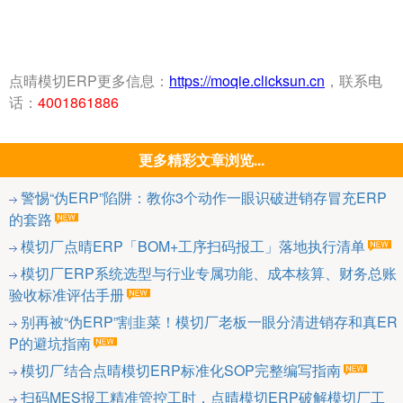
点晴模切ERP更多信息：
https://moqie.clicksun.cn
，联系电
话：
4001861886
更多精彩文章浏览...
警惕“伪ERP”陷阱：教你3个动作一眼识破进销存冒充ERP
的套路
模切厂点晴ERP「BOM+工序扫码报工」落地执行清单
模切厂ERP系统选型与行业专属功能、成本核算、财务总账
验收标准评估手册
别再被“伪ERP”割韭菜！模切厂老板一眼分清进销存和真ER
P的避坑指南
模切厂结合点晴模切ERP标准化SOP完整编写指南
扫码MES报工精准管控工时，点晴模切ERP破解模切厂工