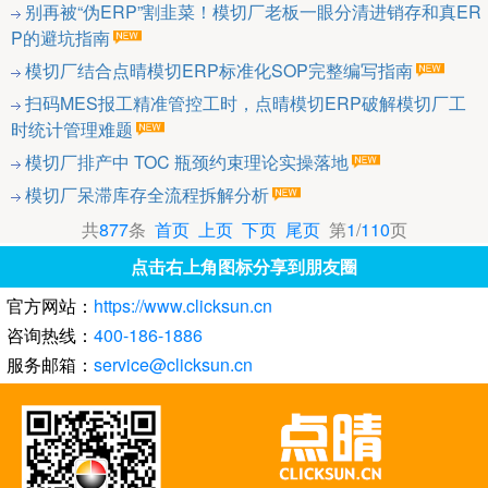
别再被“伪ERP”割韭菜！模切厂老板一眼分清进销存和真ER
P的避坑指南
模切厂结合点晴模切ERP标准化SOP完整编写指南
扫码MES报工精准管控工时，点晴模切ERP破解模切厂工
时统计管理难题
模切厂排产中 TOC 瓶颈约束理论实操落地
模切厂呆滞库存全流程拆解分析
共
877
条
首页
上页
下页
尾页
第
1
/
110
页
点击右上角图标分享到朋友圈
官方网站：
https://www.clicksun.cn
咨询热线：
400-186-1886
服务邮箱：
service@clicksun.cn