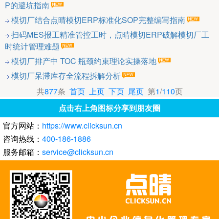
P的避坑指南
模切厂结合点晴模切ERP标准化SOP完整编写指南
扫码MES报工精准管控工时，点晴模切ERP破解模切厂工
时统计管理难题
模切厂排产中 TOC 瓶颈约束理论实操落地
模切厂呆滞库存全流程拆解分析
共
877
条
首页
上页
下页
尾页
第
1
/
110
页
点击右上角图标分享到朋友圈
官方网站：
https://www.clicksun.cn
咨询热线：
400-186-1886
服务邮箱：
service@clicksun.cn