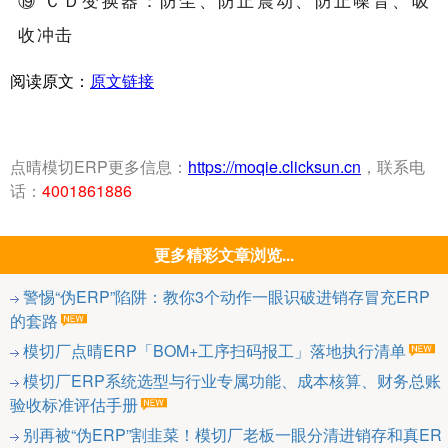
⑲ ＣＤ变换器：防尘、防止震动、防止噪音、吸
收冲击
阅读原文：
原文链接
点晴模切ERP更多信息：
https://moqie.clicksun.cn
，联系电
话：
4001861886
更多精彩文章浏览...
警惕“伪ERP”陷阱：教你3个动作一眼识破进销存冒充ERP
的套路
模切厂点晴ERP「BOM+工序扫码报工」落地执行清单
模切厂ERP系统选型与行业专属功能、成本核算、财务总账
验收标准评估手册
别再被“伪ERP”割韭菜！模切厂老板一眼分清进销存和真ER