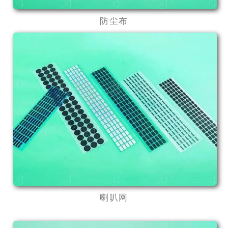
防尘布
喇叭网