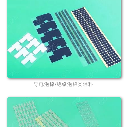
导电泡棉/绝缘泡棉类辅料