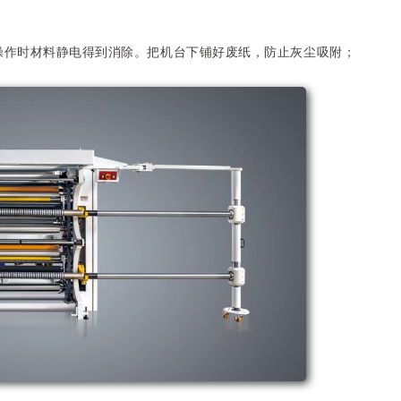
证操作时材料静电得到消除。把机台下铺好废纸，防止灰尘吸附；