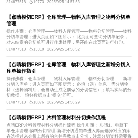
814877518
19773
2025/9/25 14:57:53
【点晴模切ERP】仓库管理—物料入库管理之物料分切单
管理
操作步骤：仓库管理——物料入库管理——物料分切管理——物料
分切单管理；进入页面如下图所示： 此页面可查询分切单记录，
对未结案的分切单可进行作废处理，另还能在此页面进行打印。
814877518
13310
2025/9/25 14:56:52
【点晴模切ERP】仓库管理—物料入库管理之新增分切入
库单操作指引
操作步骤：仓库管理——物料入库管理——物料分切管理——新增
分切入库单；进入页面如下图所示： 必填（选）信息：需分切物
料（选择物料后，会自动生成之前做的分切信息）；填写实际的分
切数据。 填好数据点击“提交”即可。
814877518
18076
2025/9/25 14:56:29
【点晴模切ERP】片料管理材料分切操作流程
点晴ERP片料管理材料分切操作流程 操作步骤： 步骤1、电脑下
单仓库管理-物料分切管理-新增分切通知单进入界面选择对应的库
存选择过来会带上所有的合并卷数点击分切，注意分切资料需要将