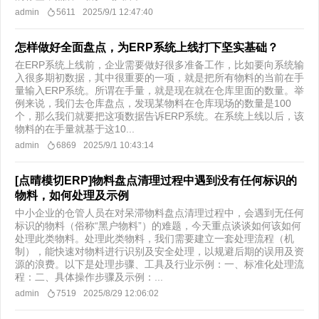
admin
5611
2025/9/1 12:47:40
怎样做好全面盘点，为ERP系统上线打下坚实基础？
在ERP系统上线前，企业需要做好很多准备工作，比如要向系统输
入很多期初数据，其中很重要的一项，就是把所有物料的当前在手
量输入ERP系统。所谓在手量，就是现在就在仓库里面的数量。举
例来说，我们去仓库盘点，发现某物料在仓库现场的数量是100
个，那么我们就要把这项数据告诉ERP系统。在系统上线以后，该
物料的在手量就基于这10...
admin
6869
2025/9/1 10:43:14
[点晴模切ERP]物料盘点清理过程中遇到没有任何标识的
物料，如何处理及示例
中小企业的仓管人员在对呆滞物料盘点清理过程中，会遇到无任何
标识的物料（俗称“黑户物料”）的难题，今天重点谈谈如何该如何
处理此类物料。处理此类物料，我们需要建立一套处理流程（机
制），能快速对物料进行识别及安全处理，以规避后期的误用及资
源的浪费。以下是处理步骤、工具及行业示例：一、标准化处理流
程：​二、具体操作步骤及示例：...
admin
7519
2025/8/29 12:06:02