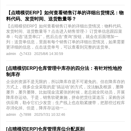
【点晴模切ERP】如何查看销售订单的详细出货情况：物
料代码、发货时间、送货数量等？
【点晴模切ERP】如何查看销售订单的详细出货情况：物料代码、
发货时间、送货数量等？点击进入销售管理-》订货单信息跟踪菜
单：勾选“送货单口”，然后点击“查询”按钮，就会在后面增加一
列：送货单信息，里面有每个销售订单的详细出货情况，如果需要
更详细的信息，点击送货单号，可以查看到完整的送货单。
admin
7433
2025/8/6 14:30:59
[点晴模切ERP]仓库管理中库存的四分法：有针对性地控
制库存
企业的资源不是无限的，所以降库存是不可避免的。但在降库存的
方式上，很多企业采取的是“搞运动”的方式，没法触及根源，屡降
屡升，屡升屡降。比如现金流紧张的时候，老总就全民动员，开展
降库存运动。于是，销售软硬兼施，拼命把货往渠道压；采购告诉
供应商，勒令它们少发货；生产线上也在勒紧腰带，把那些过程库
存消化掉。但是，降库存运动一...
admin
7898
2025/7/31 10:32:46
[点晴模切ERP]仓库管理库位分配原则