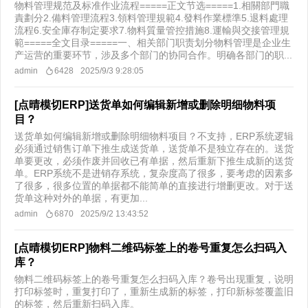
物料管理规范及标准作业流程=====正文节选=====1.相關部門職
責劃分2.備料管理流程3.領料管理規範4.發料作業標準5.退料處理
流程6.安全庫存制定要求7.物料質量管控措施8.運輸與交接管理規
範=====全文目录=====一、相关部门职责划分物料管理是企业生
产运营的重要环节，涉及多个部门的协同合作。明确各部门的职...
admin
6428
2025/9/3 9:28:05
[点晴模切ERP]送货单如何编辑新增或删除明细物料项
目？
送货单如何编辑新增或删除明细物料项目？不支持，ERP系统逻辑
必须通过销售订单下推生成送货单，送货单不是独立存在的。送货
单要更改，必须作废并回收已有单据，然后重新下推生成新的送货
单。ERP系统不是进销存系统，复杂度高了很多，要考虑的因素多
了很多，很多位置的单据都不能简单的直接进行增删更改。对于送
货单这种对外的单据，有更加...
admin
6870
2025/9/2 13:43:52
[点晴模切ERP]物料二维码标签上的卷号重复怎么扫码入
库？
物料二维码标签上的卷号重复怎么扫码入库？卷号出现重复，说明
打印标签时，重复打印了，重新生成新的标签，打印新标签覆盖旧
的标签，然后重新扫码入库。