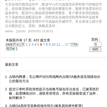
引言在现代物流运作中，配送中心作为连接供应商和客户的物流节
点，承担着货物存储、分拣与配送的重要任务。随着市场需求的日
益多样化，配送中心面临着货物种类繁多、客户要求各异的挑战。
为了高效地完成配送任务，同时优化仓储空间利用率和作业效率，
库位分配成为物流管理中不可或缺的关键环节。本文将深入探讨库
位分配的定义、原则、策略及其对...
admin
8193
2025/7/31 10:30:51
页码：
本版面共有
17
页,
423
篇文章
[
1
2
3
4
5
6
7
8
9
10
11
...
17
]
最新文章
点晴内网通：无公网IP访问局域网内点晴OA服务器实现移动办
公的最佳方法
提交订单时系统突然提示当前账号疑似非法攻击，已被系统拦
截，如需继续访问，请联系管理员，所有页面都变成了这样，
如何解决？
点晴OA系统安装教程操作指引(服务器软硬件配置)