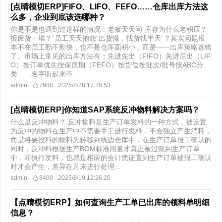
[点晴模切ERP]FIFO、LIFO、FEFO……仓库出库方法这
么多，企业到底该选哪种？
你是不是也遇到过这样的情况：老板天天问“库存为什么老积压？
报废货一堆？”员工天天抱怨“出货慢，找货找半天”？其实问题根
本不在员工勤不勤快，也不是仓库面积小，而是——出库策略选错
了。市场上常见的出库方法有：先进先出（FIFO）先进后出（LIF
O）按订单优先按保质期（FEFO）按货位按批次/批号按ABC分
类……名字听起来不...
admin
7988
2025/8/28 17:28:53
[点晴模切ERP]你知道SAP系统反冲物料解决方案吗？
什么是反冲物料？ 反冲物料是生产订单发料的一种方式，被设置
为反冲的物料在生产中不需要手工进行发料，不会独立产生消耗，
而是将要投料的物料先转移到线边仓库中，在生产订单报工确认的
同时，反冲料根据生产BOM标准用量才真正被过账到生产订单
中，即执行发料，也就是相应的会计凭证直到生产订单被报工确认
时才会产生，差异在月末进行处理...
admin
8400
2025/8/19 12:26:20
【点晴模切ERP】如何查询生产工单已出库的领料单明细
信息？