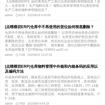
【点晴模切ERP】如何查询生产工单已出库的领料单明细信息？​进
入：仓库管理-》生产领料出库-》领料出库单管理就可以查到所有
生产工单的领料单明细信息了。
admin
6514
2025/8/19 9:43:09
[点晴模切ERP]仓库中不再使用的货位如何彻底删除？
仓库中不再使用的货位如何彻底删除？ 以管理员身份登录点晴ER
P系统，进入：系统管理-》仓库管理-》仓库货位维护然后选中需
要删除的货位，点击货位名称，然后在右边会出现此货位详细信
息，然后点击“删除”按钮即可。 相关教程：请问点晴ERP中删除的
仓库如何恢复？[3780]http://19663.oa22.cn
admin
7198
2025/8/15 12:07:02
[点晴模切ERP]仓库物料管理中外箱和内箱条码的应用以
及编码方法
外箱条码即箱码，顾名思义就是印刷在商品外包装箱上，是商品订
货、批发、配送及仓储等流通过程中应用的条码符号，具有国际
性，全球通用，箱码一般分为三种类型：EAN-13条码，ITF-14条
码，GS1-128条码。这三种类型的箱码有以下特点：EAN-13条
码：用于物流仓储和POS结算过程，对条码印刷精度要求较高。IT
F-14条...
admin
7450
2025/8/9 9:44:19