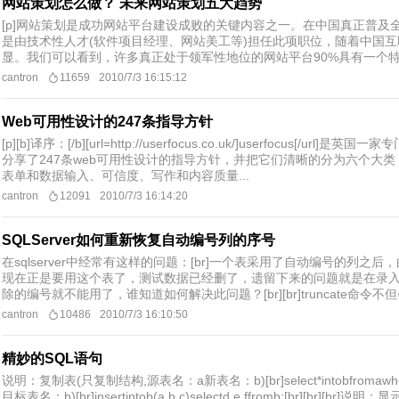
网站策划怎么做？ 未来网站策划五大趋势
[p]网站策划是成功网站平台建设成败的关键内容之一。在中国真正普及
是由技术性人才(软件项目经理、网站美工等)担任此项职位，随着中国
显。我们可以看到，许多真正处于领军性地位的网站平台90%具有一个特
cantron
11659
2010/7/3 16:15:12
Web可用性设计的247条指导方针
[p][b]译序：[/b][url=http://userfocus.co.uk/]userfocu
分享了247条web可用性设计的指导方针，并把它们清晰的分为六个大
表单和数据输入、可信度、写作和内容质量...
cantron
12091
2010/7/3 16:14:20
SQLServer如何重新恢复自动编号列的序号
在sqlserver中经常有这样的问题：[br]一个表采用了自动编号的列
现在正是要用这个表了，测试数据已经删了，遗留下来的问题就是在录
除的编号就不能用了，谁知道如何解决此问题？[br][br]truncate命令不但
cantron
10486
2010/7/3 16:10:50
精妙的SQL语句
说明：复制表(只复制结构,源表名：a新表名：b)[br]select*intobfromawh
目标表名：b)[br]insertintob(a,b,c)selectd,e,ffromb;[br][br][