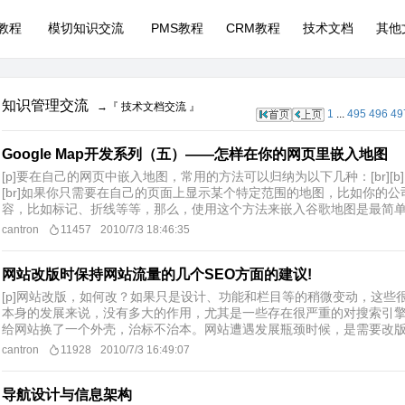
P教程
模切知识交流
PMS教程
CRM教程
技术文档
其他
知识管理交流
→『 技术文档交流 』
1
...
495
496
49
Google Map开发系列（五）——怎样在你的网页里嵌入地图
[p]要在自己的网页中嵌入地图，常用的方法可以归纳为以下几种：[br][b
[br]如果你只需要在自己的页面上显示某个特定范围的地图，比如你的
容，比如标记、折线等等，那么，使用这个方法来嵌入谷歌地图是最简单的。[b
cantron
11457
2010/7/3 18:46:35
网站改版时保持网站流量的几个SEO方面的建议!
[p]网站改版，如何改？如果只是设计、功能和栏目等的稍微变动，这
本身的发展来说，没有多大的作用，尤其是一些存在很严重的对搜索引
给网站换了一个外壳，治标不治本。网站遭遇发展瓶颈时候，是需要改版还
cantron
11928
2010/7/3 16:49:07
导航设计与信息架构