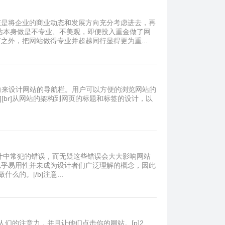
该是将企业的商业动态和发展方向充分考虑进去，再
站本身做是不专业、不美观，即便投入重金做了网
外，把网站做得专业并超越同行显得更为重...
求为导向来设计网站的导航栏。用户可以方便的浏览网站的
r][br]从网站的架构到网页的标题和标签的设计，以
设计中常犯的错误，而无疑这些错误会大大影响网站
似乎易用性并未成为设计者们广泛理解的概念，因此
么的。[/b]注意...
们的注意力，并且让他们点击你的网站。[p]2、