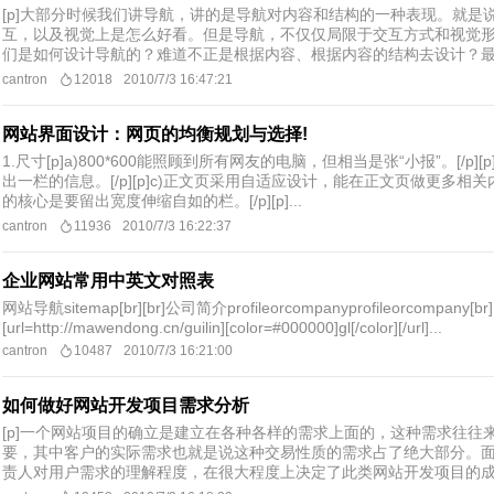
[p]大部分时候我们讲导航，讲的是导航对内容和结构的一种表现。就
互，以及视觉上是怎么好看。但是导航，不仅仅局限于交互方式和视觉形式。[/p][p
们是如何设计导航的？难道不正是根据内容、根据内容的结构去设计？最终
cantron
12018
2010/7/3 16:47:21
网站界面设计：网页的均衡规划与选择!
1.尺寸[p]a)800*600能照顾到所有网友的电脑，但相当是张“小报”。[/p][p]b
出一栏的信息。[/p][p]c)正文页采用自适应设计，能在正文页做更多
的核心是要留出宽度伸缩自如的栏。[/p][p]...
cantron
11936
2010/7/3 16:22:37
企业网站常用中英文对照表
网站导航sitemap[br][br]公司简介profileorcompanyprofileorcompany[b
[url=http://mawendong.cn/guilin][color=#000000]gl[/color][/url]...
cantron
10487
2010/7/3 16:21:00
如何做好网站开发项目需求分析
[p]一个网站项目的确立是建立在各种各样的需求上面的，这种需求往
要，其中客户的实际需求也就是说这种交易性质的需求占了绝大部分。
责人对用户需求的理解程度，在很大程度上决定了此类网站开发项目的成败