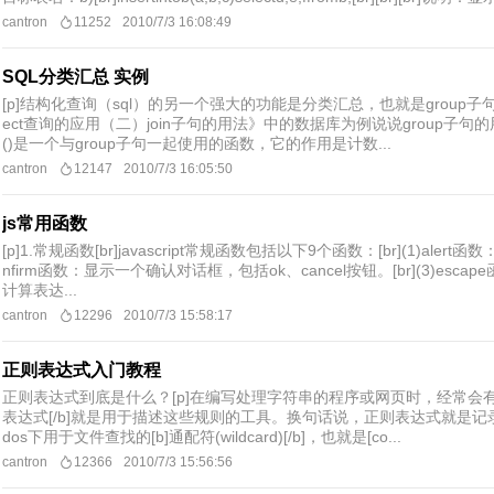
cantron
11252
2010/7/3 16:08:49
SQL分类汇总 实例
[p]结构化查询（sql）的另一个强大的功能是分类汇总，也就是group子
ect查询的应用（二）join子句的用法》中的数据库为例说说group子句的用法
()是一个与group子句一起使用的函数，它的作用是计数...
cantron
12147
2010/7/3 16:05:50
js常用函数
[p]1.常规函数[br]javascript常规函数包括以下9个函数：[br](1)ale
nfirm函数：显示一个确认对话框，包括ok、cancel按钮。[br](3)escape
计算表达...
cantron
12296
2010/7/3 15:58:17
正则表达式入门教程
正则表达式到底是什么？[p]在编写处理字符串的程序或网页时，经常会有
表达式[/b]就是用于描述这些规则的工具。换句话说，正则表达式就是记录文本规
dos下用于文件查找的[b]通配符(wildcard)[/b]，也就是[co...
cantron
12366
2010/7/3 15:56:56