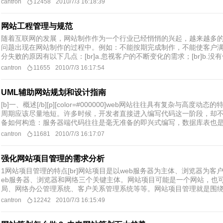
cantron
12458
2010/7/3 16:18:39
网站工程管理与规范
随着互联网的发展，网站制作作为一个行业已经悄悄的兴起，越来越多
问题出现在网站制作的过程中。例如：不能按期完成制作，不能使客户
分失败的原因有以下几点：[br]a.忽视客户的不断变化的需求；[br]b.没有
cantron
11655
2010/7/3 16:17:54
UML辅助网站规划和设计指南
[b]一、概述[/b][p][color=#000000]web网站往往具有复杂与
周期应该尽量地短。许多时候，开发者直接进入编写代码这一阶段，却
备如何构造：服务器端代码往往是毫无准备的即兴式编写，数据库表也是随
cantron
11681
2010/7/3 16:17:07
强化网站项目管理的需求分析
1网站项目管理的特点[br]网站项目是以web服务器为主体、浏览器为
eb服务器、浏览器和网络三个关键主体。网站项目可能是一个网站，也可
局、网络办公管理系统、客户关系管理系统等等。网站项目管理就是围绕着
cantron
12242
2010/7/3 16:15:49