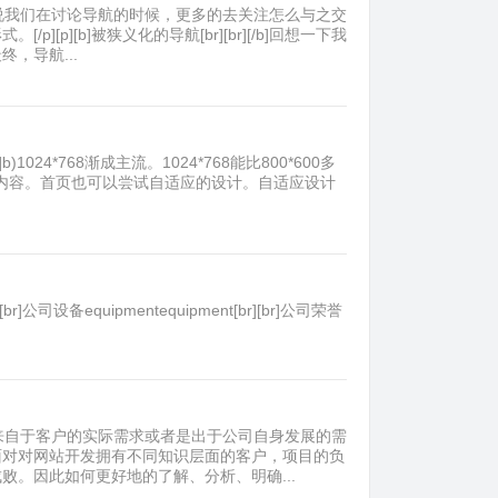
是说我们在讨论导航的时候，更多的去关注怎么与之交
][b]被狭义化的导航[br][br][/b]回想一下我
，导航...
)1024*768渐成主流。1024*768能比800*600多
相关内容。首页也可以尝试自适应的设计。自适应设计
r][br]公司设备equipmentequipment[br][br]公司荣誉
往来自于客户的实际需求或者是出于公司自身发展的需
面对对网站开发拥有不同知识层面的客户，项目的负
。因此如何更好地的了解、分析、明确...