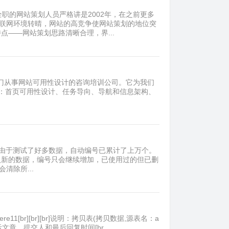
全职的网站策划人员严格讲是2002年，在之前更多
互联网环境转晴，网站的高竞争使网站策划的地位突
点——网站策划思路清晰合理，界...
s[/url]是英国一家专门从事网站可用性设计的咨询培训公司。它为我们
类：首页可用性设计、任务导向、导航和信息架构、
之后，由于测试了好多数据，自动编号已累计了上万个。
入新的数据，编号只会继续增加，已使用过的但已删
会清除所...
ere11[br][br][br]说明：拷贝表(拷贝数据,源表名：a
br]说明：显示文章、提交人和最后回复时间[br...