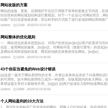
网站改版的方案
网站的改版、更新、后期维护不仅仅只局限于简单的更换文字内容，应
结合现有的网站规划结构进行重规划。对于一个企业/公司网站而言，网
站推广往往也是收效甚微，所以科学的方式除了进行必须的网站营销推广之
cantron
12109
2010/7/3 15:47:38
网站整体的优化规则
一、网站优化的基本思想[br]1、对用户的优化[br][br]以用户的需
信息，使用网站的服务。[br][br]2、对网络环境（搜索引擎等）的优化[b
及网站布局和层级的深度、网页的动静态来整体优化网站。[br][br]...
cantron
11834
2010/7/3 15:44:50
43个你应当避免的Web设计错误
[p]这是一篇关于网站易用性的文章，作者以亲身体会讲述了43条网站
的可用性。如今网站易用性已成为一种趋势，但纵观国内的各大网站，
希望这篇文章对大家能有作用。[/p][p]1.[b]用户必须在几秒钟知道网站是做什
cantron
11989
2010/7/3 15:42:50
个人网站盈利的10大方法
1、用活生生的标语广告宣传你的网站，呼唤人们行动起来。你必须抓住人