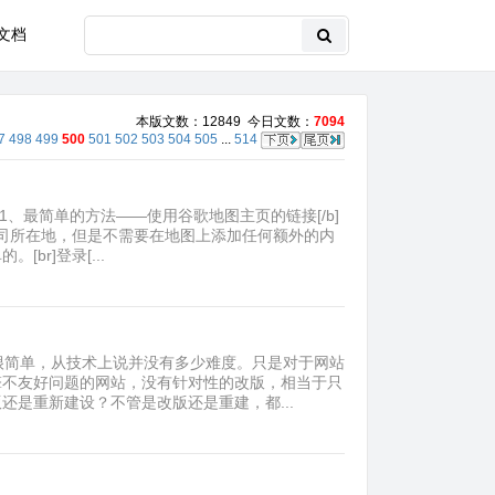
文档
本版文数：12849 今日文数：
7094
7
498
499
500
501
502
503
504
505
...
514
]1、最简单的方法——使用谷歌地图主页的链接[/b]
公司所在地，但是不需要在地图上添加任何额外的内
r]登录[...
些很简单，从技术上说并没有多少难度。只是对于网站
擎不友好问题的网站，没有针对性的改版，相当于只
是重新建设？不管是改版还是重建，都...