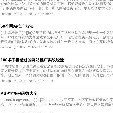
在你的网站上使用弹出式的窗口或者广告。它们能够吸引网站访问者的注意力
3、购买网络商业书籍、电子书、私人网站会员等等。尽可能多地学习所有新网
cantron
12371
2010/7/3 15:39:52
50个网站推广方法
[p]1.论坛推广[br][br]这里所说的论坛推广绝对不是在论坛里一个
屏，那样既耗费精力而且效果也不见得好，论坛管理员只要点几下鼠标就
样带来的影响是恶劣的，就象发垃圾邮件一样令人厌恶。有次在某论坛看到
cantron
11887
2010/7/3 15:25:04
100条不容错过的网站推广实战经验
[p]网站是否有价值关键是看它是否能够满足访问者特定方面的需求。[b
怎么宣传都是无济于事的，即使网站的访问量在短期之内能够得以提高
来。但是如果一个好的网站没有推广的话，等于是白做的，既时做的再漂亮
cantron
14378
2010/7/3 15:17:26
ASP字符串函数大全
lenlen(stringvarname)[br]其中，result是字符串中的字节数或
式，varname是变量名。[/p][p]ltrimltrim函数复制字符串并去掉前面的空格。[br]
u...