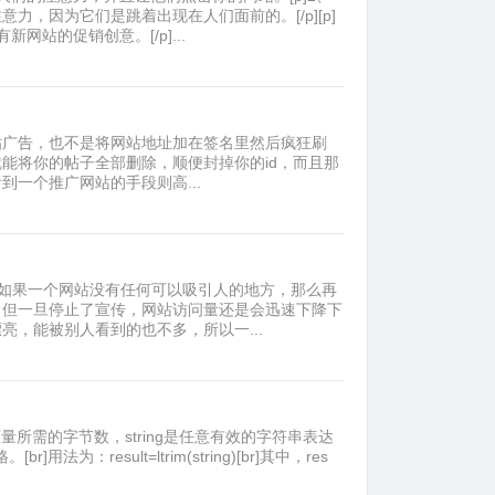
，因为它们是跳着出现在人们面前的。[/p][p]
站的促销创意。[/p]...
一个版贴广告，也不是将网站地址加在签名里然后疯狂刷
能将你的帖子全部删除，顺便封掉你的id，而且那
一个推广网站的手段则高...
r]如果一个网站没有任何可以吸引人的地方，那么再
，但一旦停止了宣传，网站访问量还是会迅速下降下
，能被别人看到的也不多，所以一...
存储这个变量所需的字节数，string是任意有效的字符串表达
用法为：result=ltrim(string)[br]其中，res