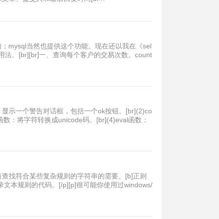
句；mysql当然也提供这个功能。现在还以我在《sel
。[br][br]一、查询每个客户的交易次数。count
rt函数：显示一个警告对话框，包括一个ok按钮。[br](2)co
函数：将字符转换成unicode码。[br](4)eval函数：
查找符合某些复杂规则的字符串的需要。[b]正则
则的代码。[/p][p]很可能你使用过windows/